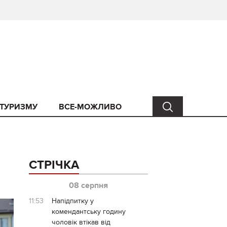
 ТУРИЗМУ
ВСЕ-МОЖЛИВО
СТРІЧКА
08 серпня
11:53
Напідпитку у
комендантську годину
чоловік втікав від