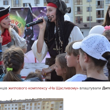
анців
житлового комплексу «На Щасливому»
влаштували
Дит