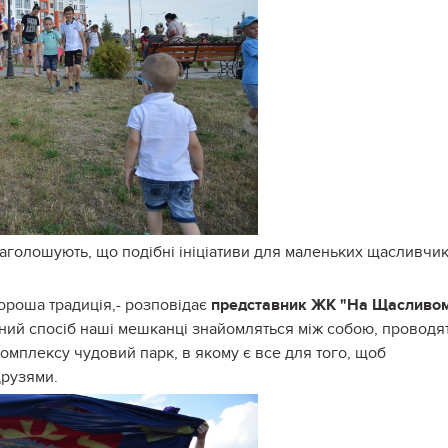
аголошують, що подібні ініціативи для маленьких щасливчик
хороша традиція,- розповідає
представник ЖК "На Щасливо
ений спосіб наші мешканці знайомляться між собою, проводя
 комплексу чудовий парк, в якому є все для того, щоб
друзями.