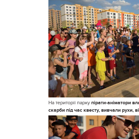
На території парку
пірати-аніматори вл
скарби під час квесту, вивчали рухи, 