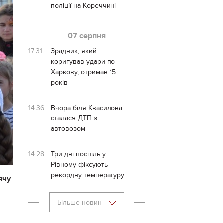
поліції на Кореччині
07 серпня
17:31
Зрадник, який
коригував удари по
Харкову, отримав 15
років
14:36
Вчора біля Квасилова
сталася ДТП з
автовозом
14:28
Три дні поспіль у
Рівному фіксують
рекордну температуру
ячу
Більше новин