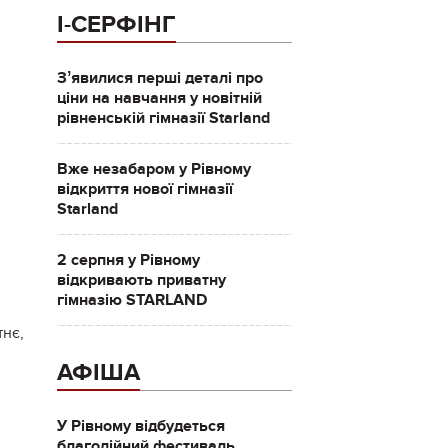
І-СЕРФІНГ
Зʼявилися перші деталі про
ціни на навчання у новітній
рівненській гімназії Starland
Вже незабаром у Рівному
відкриття нової гімназії
Starland
2 серпня у Рівному
відкривають приватну
гімназію STARLAND
тнє,
АФІША
У Рівному відбудеться
благодійний фестиваль