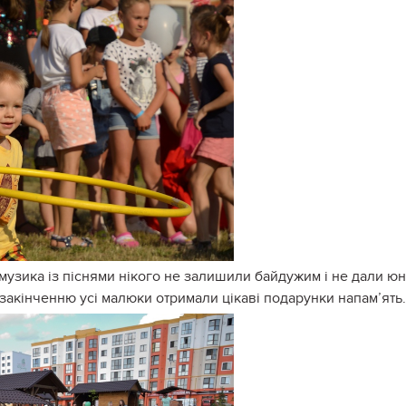
 музика із піснями нікого не залишили байдужим і не дали ю
 закінченню усі малюки отримали цікаві подарунки напам’ять.