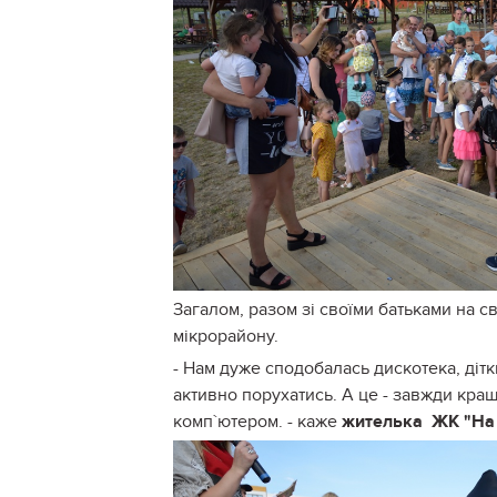
Загалом, разом зі своїми батьками на св
мікрорайону.
- Нам дуже сподобалась дискотека, дітки
активно порухатись. А це - завжди кра
комп`ютером. - каже
жителька ЖК "На 