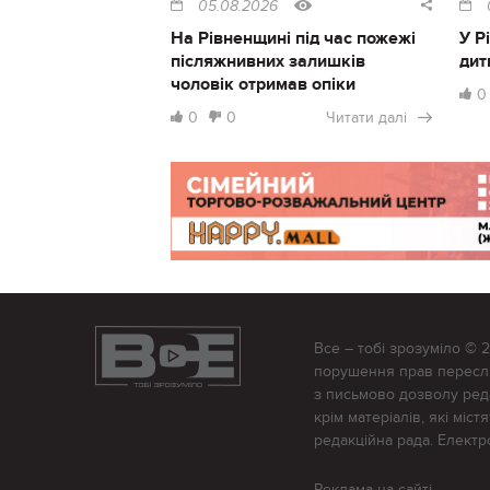
05.08.2026
На Рівненщині під час пожежі
У Р
післяжнивних залишків
дит
чоловік отримав опіки
0
0
0
Читати далі
Все – тобі зрозуміло © 
порушення прав переслід
з письмово дозволу редак
крім матеріалів, які міс
редакційна рада. Елект
Реклама на сайті