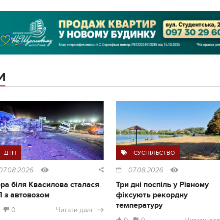
И
ДТП
СУСПІЛЬСТВО
07.08.2026
07.08.2026
ра біля Квасилова сталася
Три дні поспіль у Рівному
 з автовозом
фіксують рекордну
температуру
0
Читати далі