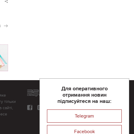
і
Для оперативного
Розроблений та підтримується
отримання новин
яке
в
компанії 32х32
підписуйтеся на наш:
у тільки
 сайті,
несе
Telegram
Facebook