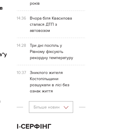
років
 в
14:36
Вчора біля Квасилова
сталася ДТП з
автовозом
14:28
Три дні поспіль у
Рівному фіксують
а"у
рекордну температуру
10:37
Зниклого жителя
Костопільщини
розшукали в лісі без
ознак життя
а
Більше новин
І-СЕРФІНГ