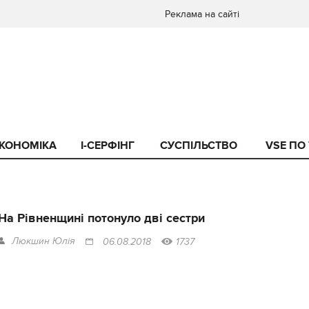
Реклама на сайті
КОНОМІКА
I-СЕРФІНГ
СУСПІЛЬСТВО
VSE ПО
На Рівненщині потонуло дві сестри
Люкшин Юлія
06.08.2018
1737