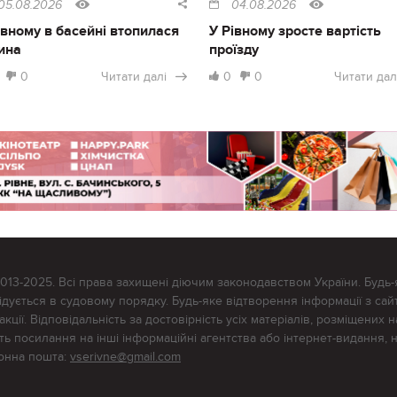
05.08.2026
04.08.2026
івному в басейні втопилася
У Рівному зросте вартість
ина
проїзду
0
Читати далі
0
0
Читати дал
2013-2025. Всі права захищені діючим законодавством України. Будь-
ується в судовому порядку. Будь-яке відтворення інформації з сайт
ції. Відповідальність за достовірність усіх матеріалів, розміщених на
тять посилання на інші інформаційні агентства або інтернет-видання, 
ронна пошта:
vserivne@gmail.com