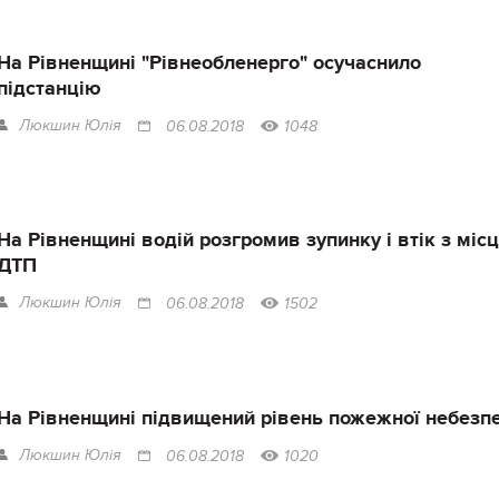
На Рівненщині "Рівнеобленерго" осучаснило
підстанцію
Люкшин Юлія
06.08.2018
1048
На Рівненщині водій розгромив зупинку і втік з міс
ДТП
Люкшин Юлія
06.08.2018
1502
На Рівненщині підвищений рівень пожежної небезп
Люкшин Юлія
06.08.2018
1020