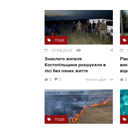
ПОДІЇ
07.08.2026
Зниклого жителя
Рів
Костопільщини розшукали в
вик
лісі без ознак життя
від
0
0
Читати далі
0
ПОДІЇ