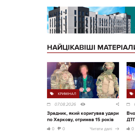
НАЙЦІКАВІШІ МАТЕРІАЛ
КРИМІНАЛ
07.08.2026
Зрадник, який коригував удари
Вчо
по Харкову, отримав 15 років
ДТП
0
0
Читати далі
0