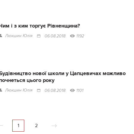
Чим і з ким торгує Рівненщина?
Люкшин Юлія
06.08.2018
1192
Будівництво нової школи у Цапцевичах можливо
почнеться цього року
Люкшин Юлія
06.08.2018
1101
1
2