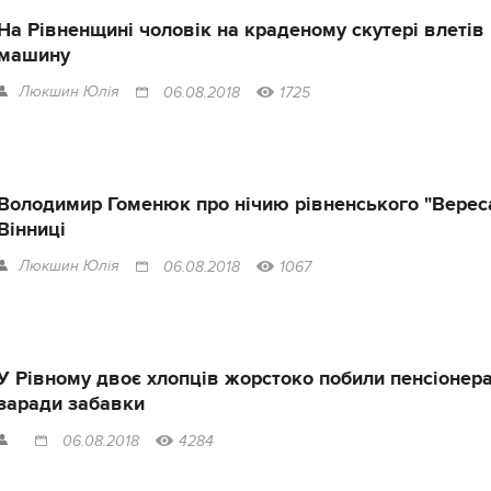
На Рівненщині чоловік на краденому скутері влетів
машину
Люкшин Юлія
06.08.2018
1725
Володимир Гоменюк про нічию рівненського "Верес
Вінниці
Люкшин Юлія
06.08.2018
1067
У Рівному двоє хлопців жорстоко побили пенсіонер
заради забавки
06.08.2018
4284