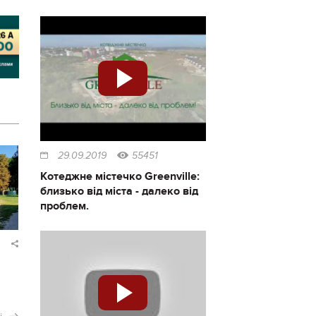
29.09.2019
55451
Котеджне містечко Greenville:
близько від міста - далеко від
проблем.