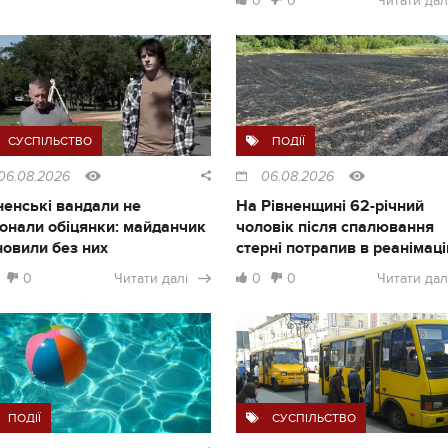
0
0
Читати дал
СУСПІЛЬСТВО
ПОДІЇ
06.08.2026
06.08.2026
ненські вандали не
На Рівненщині 62-річний
онали обіцянки: майданчик
чоловік після спалювання
новили без них
стерні потрапив в реанімац
0
Читати далі
0
0
Читати дал
ПОДІЇ
СУСПІЛЬСТВО