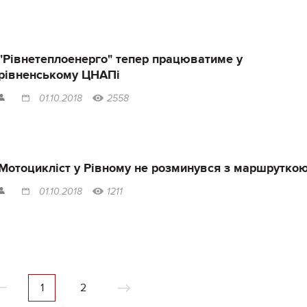
"Рівнетеплоенерго" тепер працюватиме у
рівненському ЦНАПі
01.10.2018
2558
Мотоцикліст у Рівному не розминувся з маршрутко
01.10.2018
1211
1
2