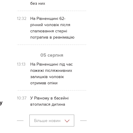
без них
12:32
На Рівненщині 62-
річний чоловік після
спалювання стерні
потрапив в реанімацію
05 серпня
13:13
На Рівненщині під час
пожежі післяжнивних
залишків чоловік
отримав опіки
10:37
У Рівному в басейні
у
втопилася дитина
Більше новин