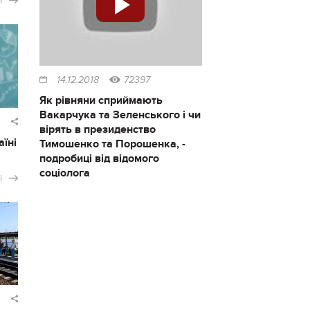
і
14.12.2018
72397
Як рівняни сприймають
Вакарчука та Зеленського і чи
вірять в президенство
аїні
Тимошенко та Порошенка, -
подробиці від відомого
соціолога
і