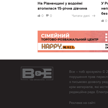
На Рівненщині у водоймі
У Р
втопилася 15-річна дівчина
неп
без
0
0
Читати далі
0
Все – тобі зрозуміло © 
порушення прав переслід
з письмово дозволу редак
крім матеріалів, які міс
редакційна рада. Елект
Реклама на сайті