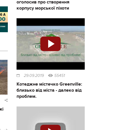
оголосив про створення
корпусу морської піхоти
29.09.2019
55451
Котеджне містечко Greenville:
близько від міста - далеко від
проблем.
жі