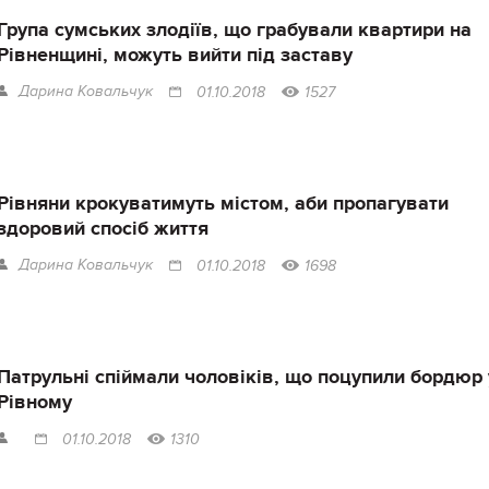
Група сумських злодіїв, що грабували квартири на
Рівненщині, можуть вийти під заставу
Дарина Ковальчук
01.10.2018
1527
Рівняни крокуватимуть містом, аби пропагувати
здоровий спосіб життя
Дарина Ковальчук
01.10.2018
1698
Патрульні спіймали чоловіків, що поцупили бордюр 
Рівному
01.10.2018
1310