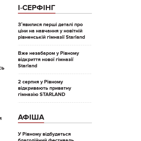
І-СЕРФІНГ
Зʼявилися перші деталі про
ціни на навчання у новітній
рівненській гімназії Starland
Вже незабаром у Рівному
відкриття нової гімназії
Starland
сь
2 серпня у Рівному
відкривають приватну
гімназію STARLAND
АФІША
и
У Рівному відбудеться
благодійний фестиваль