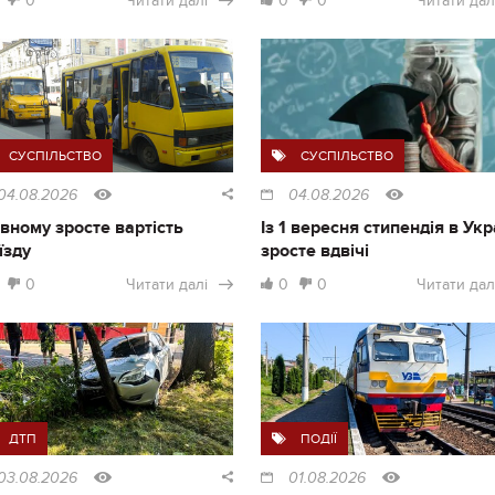
0
Читати далі
0
0
Читати дал
СУСПІЛЬСТВО
СУСПІЛЬСТВО
04.08.2026
04.08.2026
івному зросте вартість
Із 1 вересня стипендія в Укр
їзду
зросте вдвічі
0
Читати далі
0
0
Читати дал
ДТП
ПОДІЇ
03.08.2026
01.08.2026