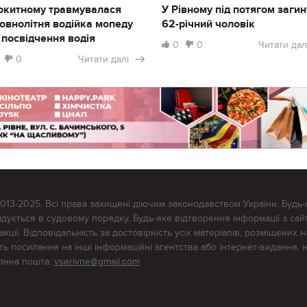
окитному травмувалася
У Рівному під потягом загин
овнолітня водійка мопеду
62-річний чоловік
 посвідчення водія
0
0
Читати дал
0
Читати далі
2013-2025. Всі права захищені діючим законодавством України. Будь-
ується в судовому порядку. Будь-яке відтворення інформації з сайт
ції. Відповідальність за достовірність усіх матеріалів, розміщених на
тять посилання на інші інформаційні агентства або інтернет-видання, 
ронна пошта:
vserivne@gmail.com