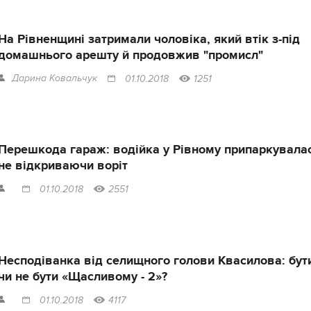
На Рівненщині затримали чоловіка, який втік з-під
домашнього арешту й продовжив "промисл"
Дарина Ковальчук
01.10.2018
1251
Перешкода гараж: водійка у Рівному припаркувала
не відкриваючи воріт
01.10.2018
2551
Несподіванка від селищного голови Квасилова: бут
чи не бути «Щасливому - 2»?
01.10.2018
4117