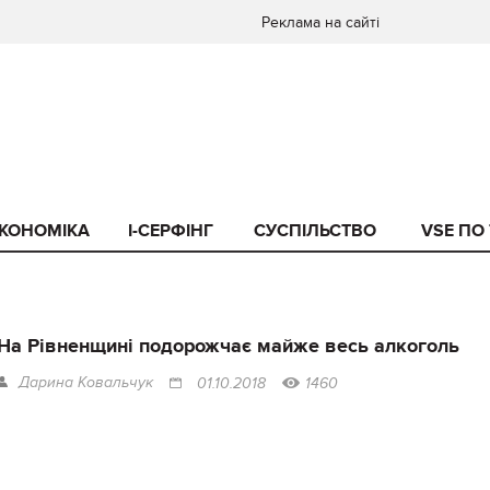
Реклама на сайті
КОНОМІКА
I-СЕРФІНГ
СУСПІЛЬСТВО
VSE ПО
На Рівненщині подорожчає майже весь алкоголь
Дарина Ковальчук
01.10.2018
1460