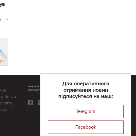
ув
і
Для оперативного
Розроблений та підтримується
отримання новин
яке
в
компанії 32х32
підписуйтеся на наш:
у тільки
 сайті,
несе
Telegram
Facebook