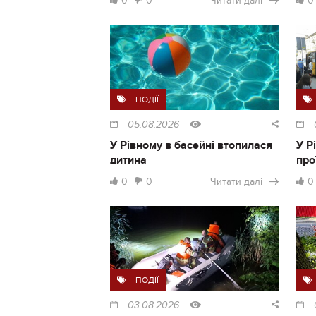
0
0
Читати далі
0
ПОДІЇ
05.08.2026
У Рівному в басейні втопилася
У Р
дитина
про
0
0
Читати далі
0
ПОДІЇ
03.08.2026