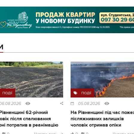
И
ПОДІЇ
ПОДІЇ
06.08.2026
05.08.2026
Рівненщині 62-річний
На Рівненщині під час поже
овік після спалювання
післяжнивних залишків
рні потрапив в реанімацію
чоловік отримав опіки