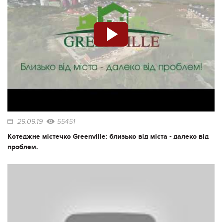
29.09.19
55451
Котеджне містечко Greenville: близько від міста - далеко від
проблем.