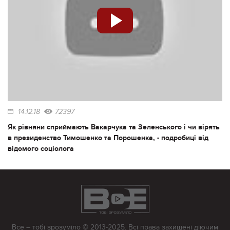
14.12.18
72397
Як рівняни сприймають Вакарчука та Зеленського і чи вірять
в президенство Тимошенко та Порошенка, - подробиці від
відомого соціолога
Все – тобі зрозуміло © 2013-2025. Всі права захищені діючим