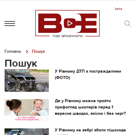
Головна
Пошук
Пошук
У Рівному ДТП з постраждалими
(ФОТО)
Де у Рівному можна пройти
профогляд школярів перед 1
вересня швидко, якісно і без черг?
У Рівному на зебрі збили пішохода