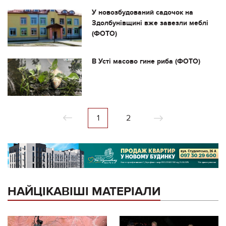
У новозбудований садочок на
Здолбунівщині вже завезли меблі
(ФОТО)
В Усті масово гине риба (ФОТО)
1
2
НАЙЦІКАВІШІ МАТЕРІАЛИ