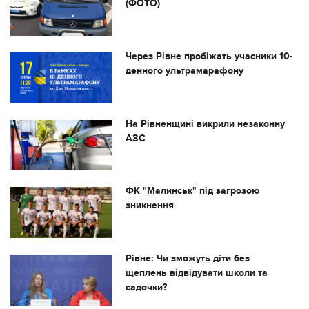
(ФОТО)
Через Рівне пробіжать учасники 10-
денного ультрамарафону
На Рівненщині викрили незаконну
АЗС
ФК "Малинськ" під загрозою
зникнення
Рівне: Чи зможуть діти без
щеплень відвідувати школи та
садочки?