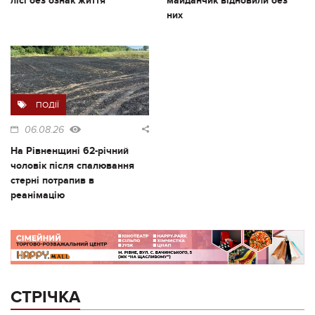
лісі без ознак життя
майданчик відновили без
них
ПОДІЇ
06.08.26
На Рівненщині 62-річний
чоловік після спалювання
стерні потрапив в
реанімацію
СТРІЧКА