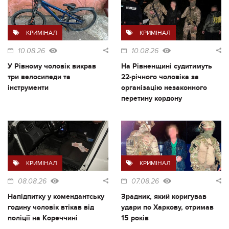
КРИМІНАЛ
КРИМІНАЛ
10.08.26
10.08.26
У Рівному чоловік викрав
На Рівненщині судитимуть
три велосипеди та
22-річного чоловіка за
інструменти
організацію незаконного
перетину кордону
КРИМІНАЛ
КРИМІНАЛ
08.08.26
07.08.26
Напідпитку у комендантську
Зрадник, який коригував
годину чоловік втікав від
удари по Харкову, отримав
поліції на Кореччині
15 років