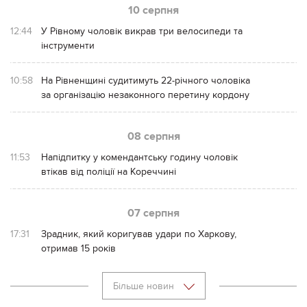
10 серпня
12:44
У Рівному чоловік викрав три велосипеди та
інструменти
10:58
На Рівненщині судитимуть 22-річного чоловіка
за організацію незаконного перетину кордону
08 серпня
11:53
Напідпитку у комендантську годину чоловік
втікав від поліції на Кореччині
07 серпня
17:31
Зрадник, який коригував удари по Харкову,
отримав 15 років
Більше новин