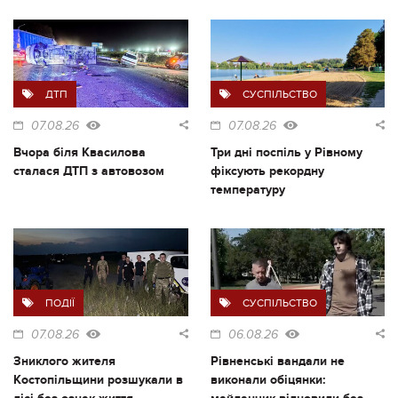
ДТП
СУСПІЛЬСТВО
07.08.26
07.08.26
Вчора біля Квасилова
Три дні поспіль у Рівному
сталася ДТП з автовозом
фіксують рекордну
температуру
ПОДІЇ
СУСПІЛЬСТВО
07.08.26
06.08.26
Зниклого жителя
Рівненські вандали не
Костопільщини розшукали в
виконали обіцянки: