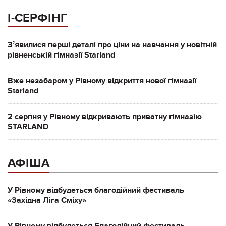
І-СЕРФІНГ
Зʼявилися перші деталі про ціни на навчання у новітній
рівненській гімназії Starland
Вже незабаром у Рівному відкриття нової гімназії
Starland
2 серпня у Рівному відкривають приватну гімназію
STARLAND
АФІША
У Рівному відбудеться благодійний фестиваль
«Західна Ліга Сміху»
У Рівному відбудеться Благодійний фестиваль