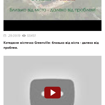
29.09.19
55451
Котеджне містечко Greenville: близько від міста - далеко від
проблем.