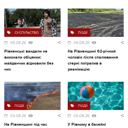
СУСПІЛЬСТВО
ПОДІЇ
06.08.26
06.08.26
Рівненські вандали не
На Рівненщині 62-річний
виконали обіцянки:
чоловік після спалювання
майданчик відновили без
стерні потрапив в
них
реанімацію
ПОДІЇ
ПОДІЇ
05.08.26
05.08.26
На Рівненщині під час
У Рівному в басейні