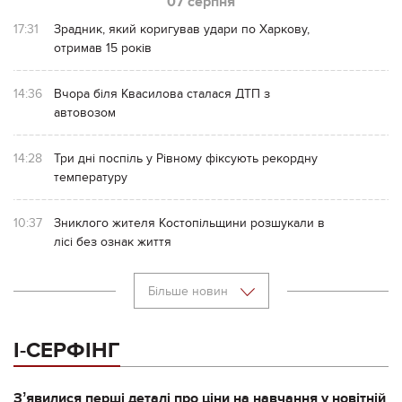
07 серпня
17:31
Зрадник, який коригував удари по Харкову,
отримав 15 років
14:36
Вчора біля Квасилова сталася ДТП з
автовозом
14:28
Три дні поспіль у Рівному фіксують рекордну
температуру
10:37
Зниклого жителя Костопільщини розшукали в
лісі без ознак життя
Більше новин
І-СЕРФІНГ
Зʼявилися перші деталі про ціни на навчання у новітній