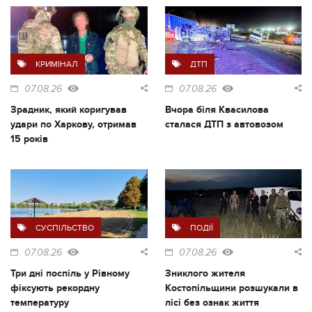
КРИМІНАЛ
ДТП
07.08.26
07.08.26
Зрадник, який коригував
Вчора біля Квасилова
удари по Харкову, отримав
сталася ДТП з автовозом
15 років
СУСПІЛЬСТВО
ПОДІЇ
07.08.26
07.08.26
Три дні поспіль у Рівному
Зниклого жителя
фіксують рекордну
Костопільщини розшукали в
температуру
лісі без ознак життя