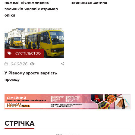
пожежі післяжнивних
втопилася дитина
залишків чоловік отримав
опіки
СУСПІЛЬСТВО
04.08.26
У Рівному зросте вартість
проїзду
СТРІЧКА