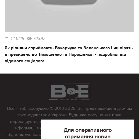
14.12.18
72397
Як рівняни сприймають Вакарчука та Зеленського і чи вірять
в президенство Тимошенко та Порошенка, - подробиці від
відомого соціолога
Все – тобі зрозуміло © 2013-2025. Всі права захищені діючим
законодавством України. Будь-яке порушення прав
переслідується в судовому порядку. Будь-яке відтворення
інформації з сайту тільки з письмово дозволу редакції.
Для оперативного
Відповідальність за достовірність усіх матеріалів, розміщених
отримання новин