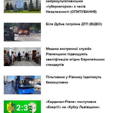
найрезультативнішим
«губернатором» з часів
Незалежності (ОПИТУВАННЯ)
Біля Дубна потрійна ДТП (ВІДЕО)
Медики екстренної служби
Рівненщини підвищують
кваліфікацію згідно Європейських
стандартів
Пільговики у Рівному їздитимуть
безкоштовно
«Кардинал-Рівне» поступився
«Енергії» на «Кубку Львівщини»