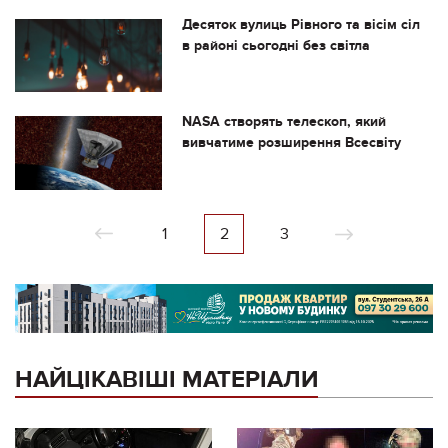
Десяток вулиць Рівного та вісім сіл
в районі сьогодні без світла
NASA створять телескоп, який
вивчатиме розширення Всесвіту
1
2
3
НАЙЦІКАВІШІ МАТЕРІАЛИ