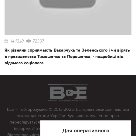
14.12.18
72397
Як рівняни сприймають Вакарчука та Зеленського і чи вірять
в президенство Тимошенко та Порошенка, - подробиці від
відомого соціолога
Все – тобі зрозуміло © 2013-2025. Всі права захищені діючим
законодавством України. Будь-яке порушення прав
переслідується в судовому порядку. Будь-яке відтворення
інформації з сайту тільки з письмово дозволу редакції.
Для оперативного
Відповідальність за достовірність усіх матеріалів, розміщених