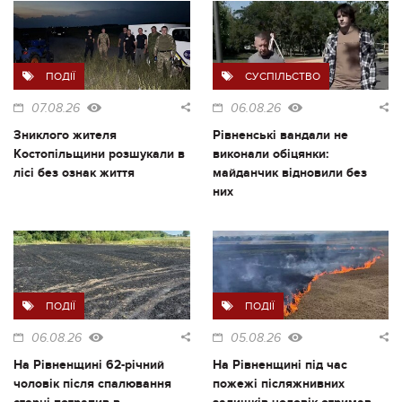
ПОДІЇ
СУСПІЛЬСТВО
07.08.26
06.08.26
Зниклого жителя
Рівненські вандали не
Костопільщини розшукали в
виконали обіцянки:
лісі без ознак життя
майданчик відновили без
них
ПОДІЇ
ПОДІЇ
06.08.26
05.08.26
На Рівненщині 62-річний
На Рівненщині під час
чоловік після спалювання
пожежі післяжнивних