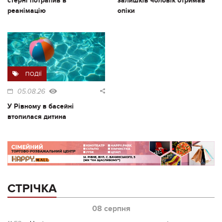
стерні потрапив в
залишків чоловік отримав
реанімацію
опіки
ПОДІЇ
05.08.26
У Рівному в басейні
втопилася дитина
СТРІЧКА
08 серпня