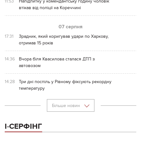
11:53
Напідпитку у комендантську годину чоловік
втікав від поліції на Кореччині
07 серпня
17:31
Зрадник, який коригував удари по Харкову,
отримав 15 років
14:36
Вчора біля Квасилова сталася ДТП з
автовозом
14:28
Три дні поспіль у Рівному фіксують рекордну
температуру
Більше новин
І-СЕРФІНГ