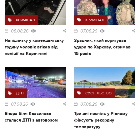
КРИМІНАЛ
КРИМІНАЛ
08.08.26
07.08.26
Напідпитку у комендантську
Зрадник, який коригував
годину чоловік втікав від
удари по Харкову, отримав
поліції на Кореччині
15 років
ДТП
СУСПІЛЬСТВО
07.08.26
07.08.26
Вчора біля Квасилова
Три дні поспіль у Рівному
сталася ДТП з автовозом
фіксують рекордну
температуру