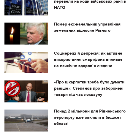
перевели на коди військових рангів
НАТО
Помер екс-начальник управління
земельних відносин Рівного
Соцмережі й депресія: як активне
використання смартфона впливає
на психічне здоров’я людини
«Про шкарпетки треба було думати
раніше»: Степанов про заборонені
товари під час локдауну
Понад 2 мільйони для Рівненського
аеропорту вже заклали в бюджет
області