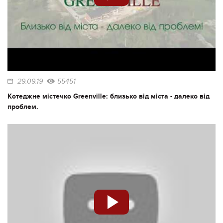
29.09.19
55451
Котеджне містечко Greenville: близько від міста - далеко від
проблем.