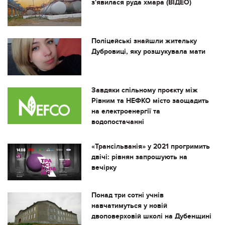
з'явилася руда хмара (ВІДЕО)
Поліцейські знайшли жительку
Дубровиці, яку розшукувала мати
Завдяки спільному проєкту між
Рівним та НЕФКО місто заощадить
на електроенергії та
водопостачанні
«Трансільванія» у 2021 прогримить
двічі: рівнян запрошують на
вечірку
Понад три сотні учнів
навчатимуться у новій
двоповерховій школі на Дубенщині