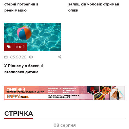
стерні потрапив в
залишків чоловік отримав
реанімацію
опіки
ПОДІЇ
05.08.26
У Рівному в басейні
втопилася дитина
СТРІЧКА
08 серпня