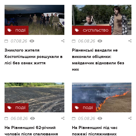
ПОДІЇ
СУСПІЛЬСТВО
07.08.26
06.08.26
Зниклого жителя
Рівненські вандали не
Костопільщини розшукали в
виконали обіцянки:
лісі без ознак життя
майданчик відновили без
них
ПОДІЇ
ПОДІЇ
06.08.26
05.08.26
На Рівненщині 62-річний
На Рівненщині під час
чоловік після спалювання
пожежі післяжнивних