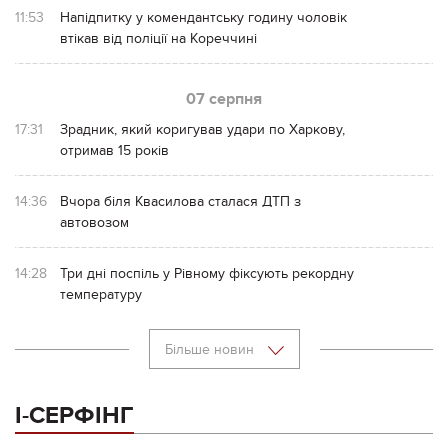
11:53
Напідпитку у комендантську годину чоловік
втікав від поліції на Кореччині
07 серпня
17:31
Зрадник, який коригував удари по Харкову,
отримав 15 років
14:36
Вчора біля Квасилова сталася ДТП з
автовозом
14:28
Три дні поспіль у Рівному фіксують рекордну
температуру
Більше новин
І-СЕРФІНГ