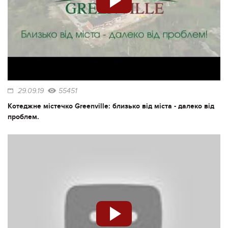
29.09.19
55451
Котеджне містечко Greenville: близько від міста - далеко від
проблем.