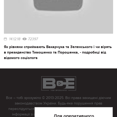
14.12.18
72397
Як рівняни сприймають Вакарчука та Зеленського і чи вірять
в президенство Тимошенко та Порошенка, - подробиці від
відомого соціолога
Все – тобі зрозуміло © 2013-2025. Всі права захищені діючим
законодавством України. Будь-яке порушення прав
переслідується в судовому порядку. Будь-яке відтворення
інформації з сайту тільки з письмово дозволу редакції.
Для оперативного