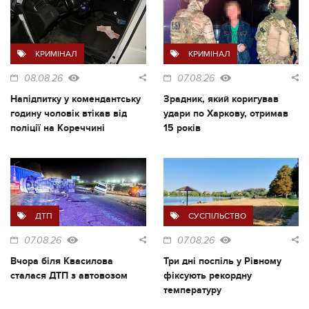
КРИМІНАЛ
КРИМІНАЛ
08.08.26
07.08.26
Напідпитку у комендантську
Зрадник, який коригував
годину чоловік втікав від
удари по Харкову, отримав
поліції на Кореччині
15 років
ДТП
СУСПІЛЬСТВО
07.08.26
07.08.26
Вчора біля Квасилова
Три дні поспіль у Рівному
сталася ДТП з автовозом
фіксують рекордну
температуру