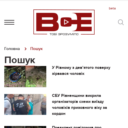
Головна
Пошук
Пошук
У Рівному з девʼятого поверху
зірвався чоловік
СБУ Рівненщини викрила
організаторів схеми виїзду
чоловіків призовного віку за
кордон
Президент повідомив про