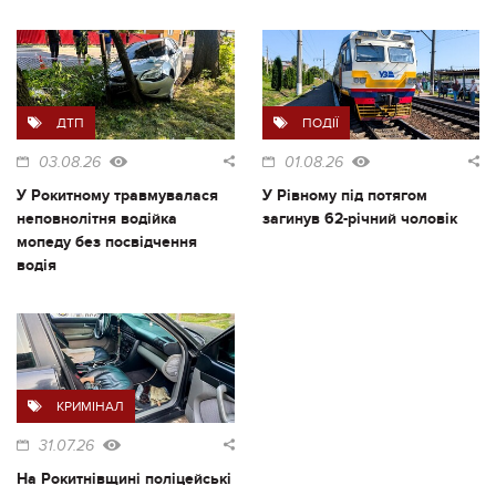
ДТП
ПОДІЇ
03.08.26
01.08.26
У Рокитному травмувалася
У Рівному під потягом
неповнолітня водійка
загинув 62-річний чоловік
мопеду без посвідчення
водія
КРИМІНАЛ
31.07.26
На Рокитнівщині поліцейські