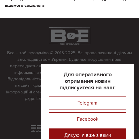
відомого соціолога
Все – тобі зрозуміло © 2013-2025. Всі права захищені діючим
законодавством України. Будь-яке порушення прав
переслідується в судовому порядку. Будь-яке відтворення
інформації з сайту тільки з письмово дозволу редакції.
Для оперативного
Відповідальність за достовірність усіх матеріалів, розміщених
отримання новин
на сайті, крім матеріалів, які містять посилання на інші
підписуйтеся на наш:
інформаційні агентства або інтернет-видання, несе редакційна
рада. Електронна пошта:
vserivne@gmail.com
Telegram
Реклама на сайті
Facebook
Розроблений та підтримується
в
компанії 32х32
Дякую, я вже з вами