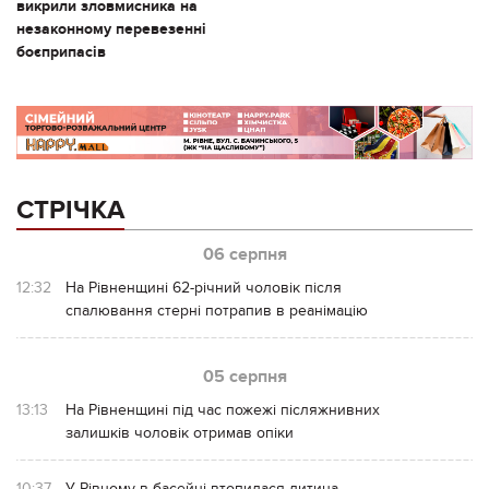
викрили зловмисника на
незаконному перевезенні
боєприпасів
СТРІЧКА
06 серпня
12:32
На Рівненщині 62-річний чоловік після
спалювання стерні потрапив в реанімацію
05 серпня
13:13
На Рівненщині під час пожежі післяжнивних
залишків чоловік отримав опіки
10:37
У Рівному в басейні втопилася дитина