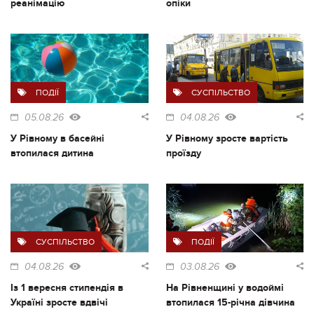
реанімацію
опіки
ПОДІЇ
СУСПІЛЬСТВО
05.08.26
04.08.26
У Рівному в басейні
У Рівному зросте вартість
втопилася дитина
проїзду
СУСПІЛЬСТВО
ПОДІЇ
04.08.26
03.08.26
Із 1 вересня стипендія в
На Рівненщині у водоймі
Україні зросте вдвічі
втопилася 15-річна дівчина