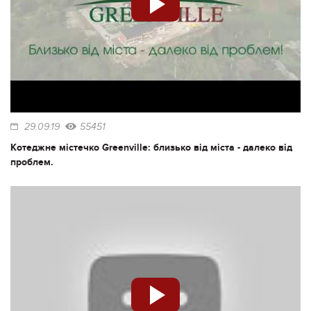
29.09.19
55451
Котеджне містечко Greenville: близько від міста - далеко від
проблем.