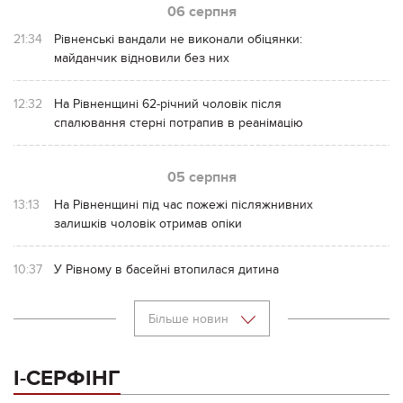
06 серпня
21:34
Рівненські вандали не виконали обіцянки:
майданчик відновили без них
12:32
На Рівненщині 62-річний чоловік після
спалювання стерні потрапив в реанімацію
05 серпня
13:13
На Рівненщині під час пожежі післяжнивних
залишків чоловік отримав опіки
10:37
У Рівному в басейні втопилася дитина
Більше новин
І-СЕРФІНГ