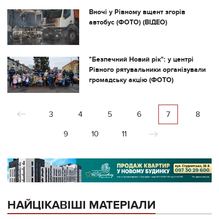
Вночі у Рівному вщент згорів
автобус (ФОТО) (ВІДЕО)
"Безпечний Новий рік": у центрі
Рівного рятувальники організували
громадську акцію (ФОТО)
3
4
5
6
7
8
9
10
11
НАЙЦІКАВІШІ МАТЕРІАЛИ