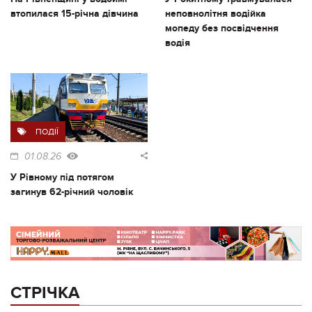
втопилася 15-річна дівчина
неповнолітня водійка
мопеду без посвідчення
водія
ПОДІЇ
01.08.26
У Рівному під потягом
загинув 62-річний чоловік
СТРІЧКА