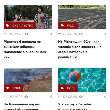
СУСПІЛЬСТВО
ПОДІЇ
06.08.26
06.08.26
Рівненські вандали не
На Рівненщині 62-річний
виконали обіцянки:
чоловік після спалювання
майданчик відновили без
стерні потрапив в
них
реанімацію
ПОДІЇ
ПОДІЇ
05.08.26
05.08.26
На Рівненщині під час
У Рівному в басейні
пожежі післяжнивних
втопилася дитина