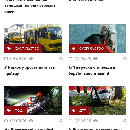
залишків чоловік отримав
опіки
СУСПІЛЬСТВО
СУСПІЛЬСТВО
04.08.26
04.08.26
У Рівному зросте вартість
Із 1 вересня стипендія в
проїзду
Україні зросте вдвічі
ПОДІЇ
ДТП
03.08.26
03.08.26
На Рівненщині у водоймі
У Рокитному травмувалася