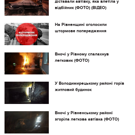
діставали автівку, яка влетіла у
відбійник (ФОТО) (ВІДЕО)
На Рівненщині оголосили
штормове попередження
Вночі у Рівному спалахнув
легковик (ФОТО)
У Володимирецькому районі горів
житловий будинок
Вночі у Рівненському районі
згоріла легкова автівка (ФОТО)