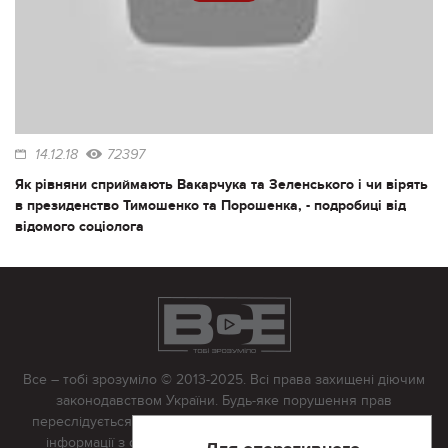
14.12.18
72397
Як рівняни сприймають Вакарчука та Зеленського і чи вірять
в президенство Тимошенко та Порошенка, - подробиці від
відомого соціолога
Все – тобі зрозуміло © 2013-2025. Всі права захищені діючим
законодавством України. Будь-яке порушення прав
переслідується в судовому порядку. Будь-яке відтворення
інформації з сайту тільки з письмово дозволу редакції.