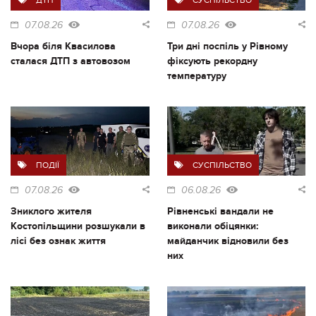
07.08.26
07.08.26
Вчора біля Квасилова
Три дні поспіль у Рівному
сталася ДТП з автовозом
фіксують рекордну
температуру
ПОДІЇ
СУСПІЛЬСТВО
07.08.26
06.08.26
Зниклого жителя
Рівненські вандали не
Костопільщини розшукали в
виконали обіцянки:
лісі без ознак життя
майданчик відновили без
них