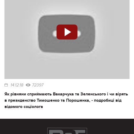
14.12.18
72397
Як рівняни сприймають Вакарчука та Зеленського і чи вірять
в президенство Тимошенко та Порошенка, - подробиці від
відомого соціолога