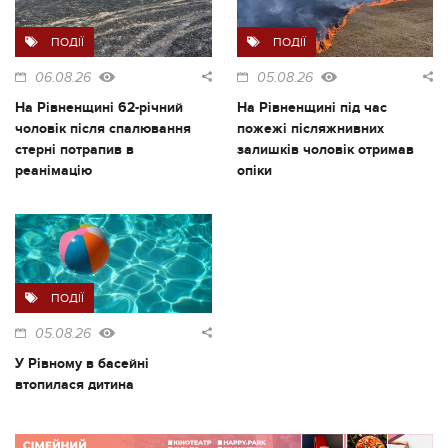
ПОДІЇ
ПОДІЇ
06.08.26
05.08.26
На Рівненщині 62-річний
На Рівненщині під час
чоловік після спалювання
пожежі післяжнивних
стерні потрапив в
залишків чоловік отримав
реанімацію
опіки
ПОДІЇ
05.08.26
У Рівному в басейні
втопилася дитина