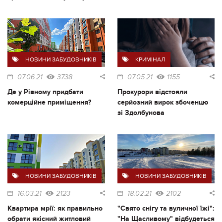
НОВИНИ ЗАБУДОВНИКІВ
КРИМІНАЛ
07.06.21
3738
07.05.21
1155
Де у Рівному придбати
Прокурори відстояли
комерційне приміщення?
серйозний вирок збоченцю
зі Здолбунова
НОВИНИ ЗАБУДОВНИКІВ
НОВИНИ ЗАБУДОВНИКІВ
16.03.21
2123
18.02.21
2102
Квартира мрії: як правильно
"Свято снігу та вуличної їжі":
обрати якісний житловий
"На Щасливому" відбудеться