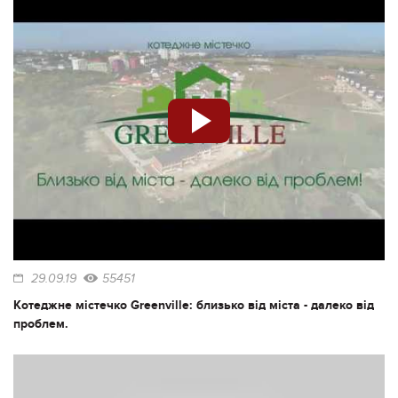
29.09.19
55451
Котеджне містечко Greenville: близько від міста - далеко від
проблем.