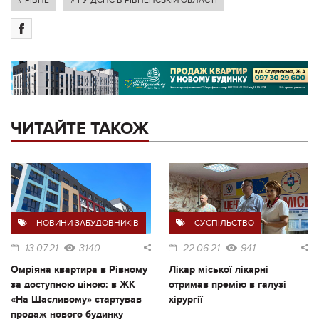
# РІВНЕ
# ГУ ДСНС В РІВНЕНСЬКІЙ ОБЛАСТІ
ЧИТАЙТЕ ТАКОЖ
НОВИНИ ЗАБУДОВНИКІВ
СУСПІЛЬСТВО
13.07.21
3140
22.06.21
941
Омріяна квартира в Рівному
Лікар міської лікарні
за доступною ціною: в ЖК
отримав премію в галузі
«На Щасливому» стартував
хірургії
продаж нового будинку