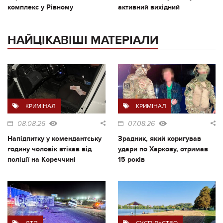
комплекс у Рівному
активний вихідний
НАЙЦІКАВІШІ МАТЕРІАЛИ
КРИМІНАЛ
КРИМІНАЛ
08.08.26
07.08.26
Напідпитку у комендантську
Зрадник, який коригував
годину чоловік втікав від
удари по Харкову, отримав
поліції на Кореччині
15 років
ДТП
СУСПІЛЬСТВО