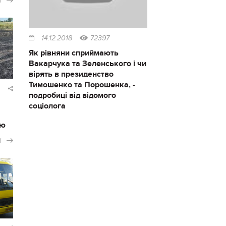
і
14.12.2018
72397
Як рівняни сприймають
Вакарчука та Зеленського і чи
вірять в президенство
Тимошенко та Порошенка, -
подробиці від відомого
соціолога
ію
і