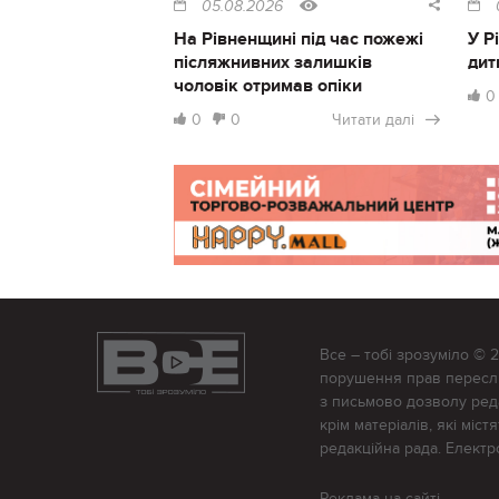
05.08.2026
На Рівненщині під час пожежі
У Р
післяжнивних залишків
дит
чоловік отримав опіки
0
0
0
Читати далі
Все – тобі зрозуміло © 
порушення прав переслід
з письмово дозволу редак
крім матеріалів, які міс
редакційна рада. Елект
Реклама на сайті