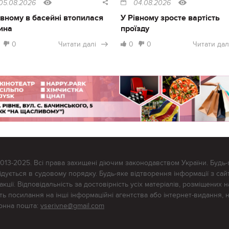
05.08.2026
04.08.2026
івному в басейні втопилася
У Рівному зросте вартість
ина
проїзду
0
Читати далі
0
0
Читати дал
2013-2025. Всі права захищені діючим законодавством України. Будь-
ується в судовому порядку. Будь-яке відтворення інформації з сайт
ції. Відповідальність за достовірність усіх матеріалів, розміщених на
тять посилання на інші інформаційні агентства або інтернет-видання, 
ронна пошта:
vserivne@gmail.com