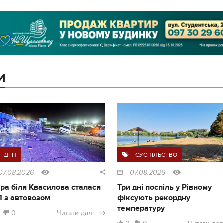
И
ДТП
СУСПІЛЬСТВО
07.08.2026
07.08.2026
ра біля Квасилова сталася
Три дні поспіль у Рівному
 з автовозом
фіксують рекордну
температуру
0
Читати далі