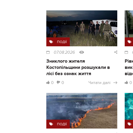
ПОДІЇ
07.08.2026
Зниклого жителя
Рів
Костопільщини розшукали в
вик
лісі без ознак життя
від
0
0
Читати далі
0
ПОДІЇ