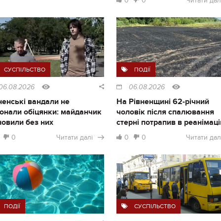
0
0
Читати дал
СУСПІЛЬСТВО
ПОДІЇ
06.08.2026
06.08.2026
ненські вандали не
На Рівненщині 62-річний
онали обіцянки: майданчик
чоловік після спалювання
новили без них
стерні потрапив в реанімац
0
Читати далі
0
0
Читати дал
ПОДІЇ
СУСПІЛЬСТВО