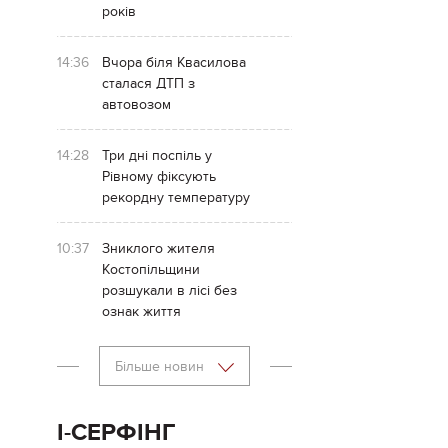
років
14:36
Вчора біля Квасилова
сталася ДТП з
автовозом
14:28
Три дні поспіль у
Рівному фіксують
рекордну температуру
10:37
Зниклого жителя
Костопільщини
розшукали в лісі без
ознак життя
Більше новин
І-СЕРФІНГ