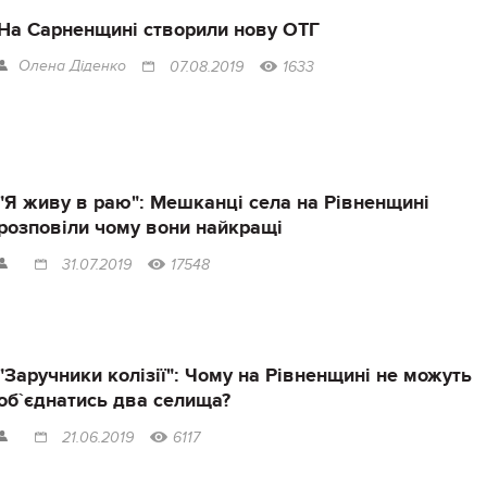
На Сарненщині створили нову ОТГ
Олена Діденко
07.08.2019
1633
"Я живу в раю": Мешканці села на Рівненщині
розповіли чому вони найкращі
31.07.2019
17548
"Заручники колізії": Чому на Рівненщині не можуть
об`єднатись два селища?
21.06.2019
6117