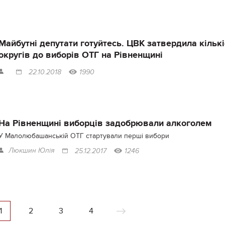
Майбутні депутати готуйтесь. ЦВК затвердила кількі
округів до виборів ОТГ на Рівненщині
22.10.2018
1990
На Рівненщині виборців задобрювали алкоголем
У Малолюбашанській ОТГ стартували перші вибори
Люкшин Юлія
25.12.2017
1246
1
2
3
4