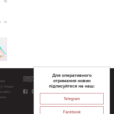
і
Для оперативного
Розроблений та підтримується
отримання новин
яке
в
компанії 32х32
підписуйтеся на наш:
у тільки
 сайті,
несе
Telegram
Facebook