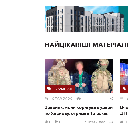
НАЙЦІКАВІШІ МАТЕРІАЛ
КРИМІНАЛ
07.08.2026
Зрадник, який коригував удари
Вчо
по Харкову, отримав 15 років
ДТП
0
0
Читати далі
0