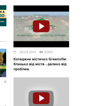
29.09.2019
55451
Котеджне містечко Greenville:
близько від міста - далеко від
проблем.