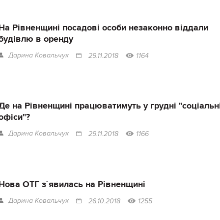
На Рівненщині посадові особи незаконно віддали
будівлю в оренду
Дарина Ковальчук
29.11.2018
1164
Де на Рівненщині працюватимуть у грудні "соціальн
офіси"?
Дарина Ковальчук
29.11.2018
1166
Нова ОТГ з`явилась на Рівненщині
Дарина Ковальчук
26.10.2018
1255