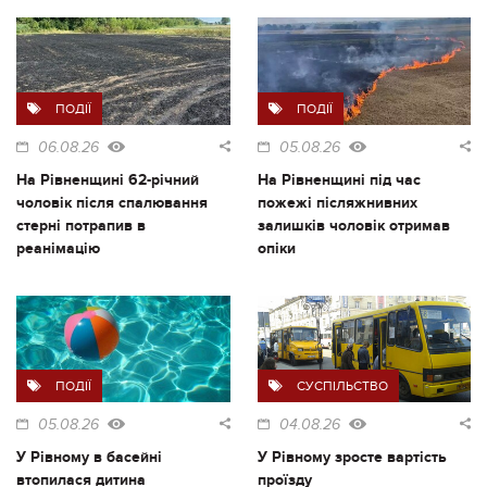
ПОДІЇ
ПОДІЇ
06.08.26
05.08.26
На Рівненщині 62-річний
На Рівненщині під час
чоловік після спалювання
пожежі післяжнивних
стерні потрапив в
залишків чоловік отримав
реанімацію
опіки
ПОДІЇ
СУСПІЛЬСТВО
05.08.26
04.08.26
У Рівному в басейні
У Рівному зросте вартість
втопилася дитина
проїзду