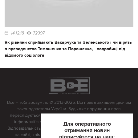
14.12.18
72397
Як рівняни сприймають Вакарчука та Зеленського і чи вірять
в президенство Тимошенко та Порошенка, - подробиці від
відомого соціолога
Все – тобі зрозуміло © 2013-2025. Всі права захищені діючим
законодавством України. Будь-яке порушення прав
переслідується в судовому порядку. Будь-яке відтворення
інформації з сайту тільки з письмово дозволу редакції.
Для оперативного
Відповідальність за достовірність усіх матеріалів, розміщених
отримання новин
на сайті, крім матеріалів, які містять посилання на інші
підписуйтеся на наш: