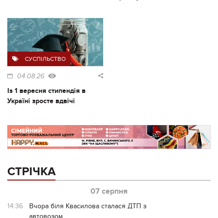
СУСПІЛЬСТВО
04.08.26
Із 1 вересня стипендія в
Україні зросте вдвічі
СТРІЧКА
07 серпня
14:36
Вчора біля Квасилова сталася ДТП з
автовозом