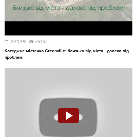
29.09.19
55451
Котеджне містечко Greenville: близько від міста - далеко від
проблем.