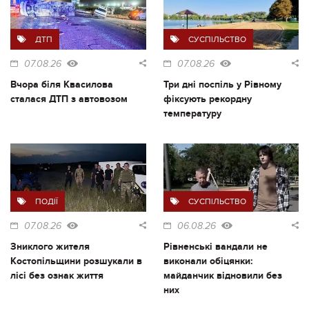
ДТП
СУСПІЛЬСТВО
07.08.26
07.08.26
Вчора біля Квасилова
Три дні поспіль у Рівному
сталася ДТП з автовозом
фіксують рекордну
температуру
ПОДІЇ
СУСПІЛЬСТВО
07.08.26
06.08.26
Зниклого жителя
Рівненські вандали не
Костопільщини розшукали в
виконали обіцянки:
лісі без ознак життя
майданчик відновили без
них