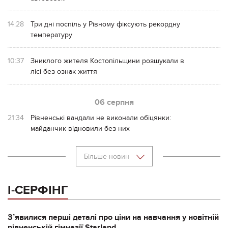
14:28
Три дні поспіль у Рівному фіксують рекордну
температуру
10:37
Зниклого жителя Костопільщини розшукали в
лісі без ознак життя
06 серпня
21:34
Рівненські вандали не виконали обіцянки:
майданчик відновили без них
Більше новин
І-СЕРФІНГ
Зʼявилися перші деталі про ціни на навчання у новітній
рівненській гімназії Starland