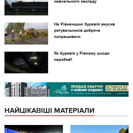
навчального закладу
На Рівненщині буревій змусив
рятувальників добряче
попрацювати
Як буревій у Рівному шкоди
наробив?
НАЙЦІКАВІШІ МАТЕРІАЛИ