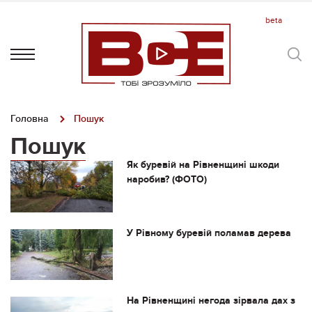
Головна
Пошук
Пошук
Як буревій на Рівненщині шкоди
наробив? (ФОТО)
У Рівному буревій поламав дерева
На Рівненщині негода зірвала дах з