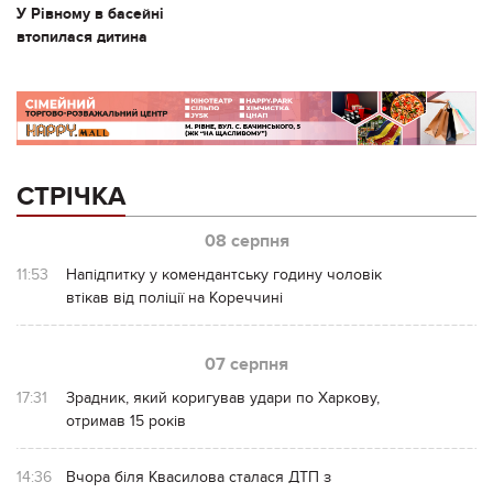
У Рівному в басейні
втопилася дитина
СТРІЧКА
08 серпня
11:53
Напідпитку у комендантську годину чоловік
втікав від поліції на Кореччині
07 серпня
17:31
Зрадник, який коригував удари по Харкову,
отримав 15 років
14:36
Вчора біля Квасилова сталася ДТП з