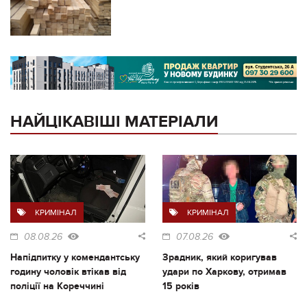
НАЙЦІКАВІШІ МАТЕРІАЛИ
КРИМІНАЛ
КРИМІНАЛ
08.08.26
07.08.26
Напідпитку у комендантську
Зрадник, який коригував
годину чоловік втікав від
удари по Харкову, отримав
поліції на Кореччині
15 років