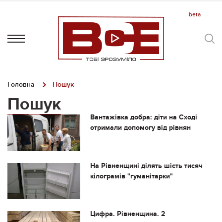
Головна
Пошук
Пошук
Вантажівка добра: діти на Сході
отримали допомогу від рівнян
На Рівненщині ділять шість тисяч
кілограмів "гуманітарки"
Цифра. Рівненщина. 2