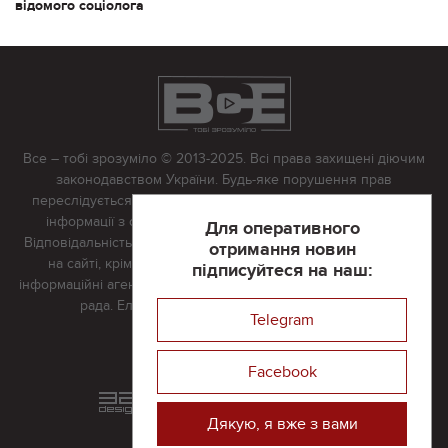
відомого соціолога
Все – тобі зрозуміло © 2013-2025. Всі права захищені діючим
законодавством України. Будь-яке порушення прав
переслідується в судовому порядку. Будь-яке відтворення
інформації з сайту тільки з письмово дозволу редакції.
Для оперативного
Відповідальність за достовірність усіх матеріалів, розміщених
отримання новин
на сайті, крім матеріалів, які містять посилання на інші
підписуйтеся на наш:
інформаційні агентства або інтернет-видання, несе редакційна
рада. Електронна пошта:
vserivne@gmail.com
Telegram
Реклама на сайті
Facebook
Розроблений та підтримується
в
компанії 32х32
Дякую, я вже з вами