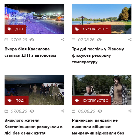
ДТП
СУСПІЛЬСТВО
07.08.26
07.08.26
Вчора біля Квасилова
Три дні поспіль у Рівному
сталася ДТП з автовозом
фіксують рекордну
температуру
ПОДІЇ
СУСПІЛЬСТВО
07.08.26
06.08.26
Зниклого жителя
Рівненські вандали не
Костопільщини розшукали в
виконали обіцянки:
лісі без ознак життя
майданчик відновили без