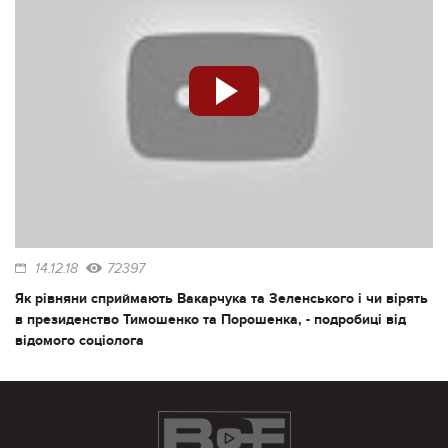
14.12.18
72397
Як рівняни сприймають Вакарчука та Зеленського і чи вірять
в президенство Тимошенко та Порошенка, - подробиці від
відомого соціолога