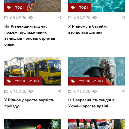
ПОДІЇ
ПОДІЇ
05.08.26
05.08.26
На Рівненщині під час
У Рівному в басейні
пожежі післяжнивних
втопилася дитина
залишків чоловік отримав
опіки
СУСПІЛЬСТВО
СУСПІЛЬСТВО
04.08.26
04.08.26
У Рівному зросте вартість
Із 1 вересня стипендія в
проїзду
Україні зросте вдвічі