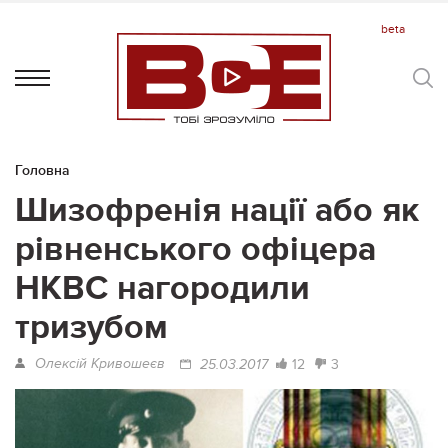
Головна
Шизофренія нації або як
рівненського офіцера
НКВС нагородили
тризубом
Олексій Кривошеєв
12
3
25.03.2017