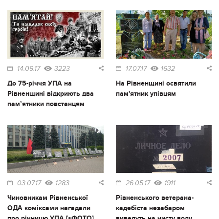
14.09.17
3223
17.07.17
1632
До 75-річчя УПА на
На Рівненщині освятили
Рівненщині відкриють два
пам'ятник упівцям
пам’ятники повстанцям
03.07.17
1283
26.05.17
1911
Чиновникам Рівненської
Рівненського ветерана-
ОДА коміксами нагадали
кадебіста незабаром
про річницю УПА [+ФОТО]
виведуть на чисту воду