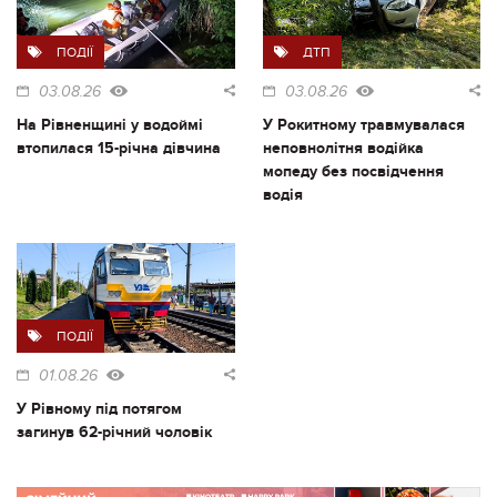
ПОДІЇ
ДТП
03.08.26
03.08.26
На Рівненщині у водоймі
У Рокитному травмувалася
втопилася 15-річна дівчина
неповнолітня водійка
мопеду без посвідчення
водія
ПОДІЇ
01.08.26
У Рівному під потягом
загинув 62-річний чоловік