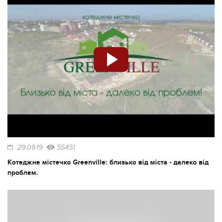
29.09.19
55451
Котеджне містечко Greenville: близько від міста - далеко від
проблем.