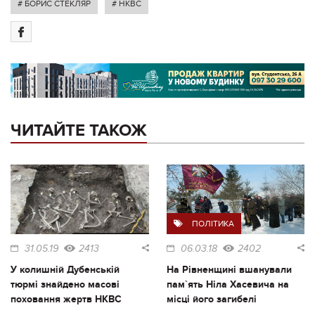
# БОРИС СТЕКЛЯР
# НКВС
ЧИТАЙТЕ ТАКОЖ
ПОЛІТИКА
31.05.19
2413
06.03.18
2402
У колишній Дубенській
На Рівненщині вшанували
тюрмі знайдено масові
пам`ять Ніла Хасевича на
поховання жертв НКВС
місці його загибелі