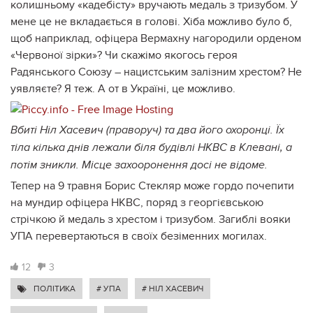
колишньому «кадебісту» вручають медаль з тризубом. У
мене це не вкладається в голові. Хіба можливо було б,
щоб наприклад, офіцера Вермахну нагородили орденом
«Червоної зірки»? Чи скажімо якогось героя
Радянського Союзу – нацистським залізним хрестом? Не
уявляєте? Я теж. А от в Україні, це можливо.
Вбиті Ніл Хасевич (праворуч) та два його охоронці. Їх
тіла кілька днів лежали біля будівлі НКВС в Клевані, а
потім зникли. Місце захооронення досі не відоме.
Тепер на 9 травня Борис Стекляр може гордо почепити
на мундир офіцера НКВС, поряд з георгієвською
стрічкою й медаль з хрестом і тризубом. Загиблі вояки
УПА перевертаються в своїх безіменних могилах.
12
3
ПОЛІТИКА
# УПА
# НІЛ ХАСЕВИЧ