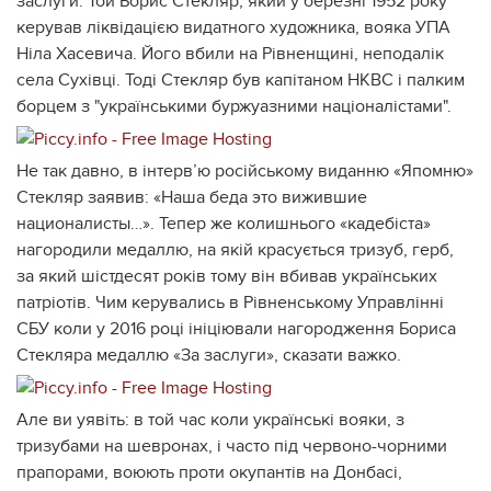
заслуги. Той Борис Стекляр, який у березні 1952 року
керував ліквідацією видатного художника, вояка УПА
Ніла Хасевича. Його вбили на Рівненщині, неподалік
села Сухівці. Тоді Стекляр був капітаном НКВС і палким
борцем з "українськими буржуазними націоналістами".
Не так давно, в інтерв’ю російському виданню «Япомню»
Стекляр заявив: «Наша беда это вижившие
националисты…». Тепер же колишнього «кадебіста»
нагородили медаллю, на якій красується тризуб, герб,
за який шістдесят років тому він вбивав українських
патріотів. Чим керувались в Рівненському Управлінні
СБУ коли у 2016 році ініціювали нагородження Бориса
Стекляра медаллю «За заслуги», сказати важко.
Але ви уявіть: в той час коли українські вояки, з
тризубами на шевронах, і часто під червоно-чорними
прапорами, воюють проти окупантів на Донбасі,