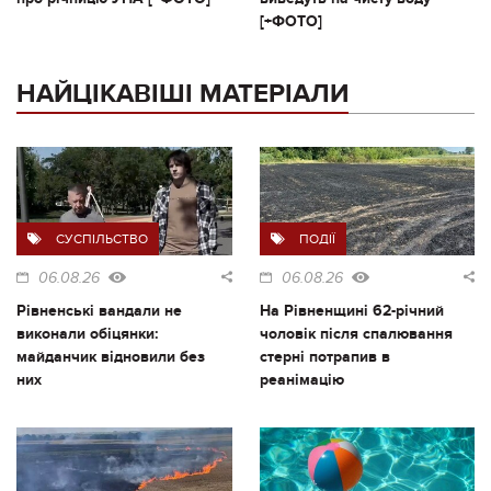
[+ФОТО]
НАЙЦІКАВІШІ МАТЕРІАЛИ
СУСПІЛЬСТВО
ПОДІЇ
06.08.26
06.08.26
Рівненські вандали не
На Рівненщині 62-річний
виконали обіцянки:
чоловік після спалювання
майданчик відновили без
стерні потрапив в
них
реанімацію