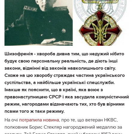
Шизофренія - хвороба дивна тим, що недужий нібито
будує свою персональну реальність, де діють інші
закони, відмінні від законів навколишнього світу.
Схоже на цю хворобу страждає частина українського
суспільства, а найбільше українські спецслужби.
Інакше як пояснити, що в країні, яка воює з
правонаступницею СРСР і яка засудила комуністичний
режим, нагородами відзначають тих, хто був вірними
псами того ж таки режиму.
На очі
потрапила новина
, про те, що ветеран НКВС,
полковник Борис Стекляр нагороджений медаллю за