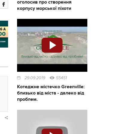
оголосив про створення
корпусу морської піхоти
29.09.2019
55451
Котеджне містечко Greenville:
близько від міста - далеко від
проблем.