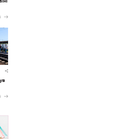
аїні
і
ув
і