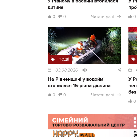
У Рівному в басейні втопилася
У Р
дитина
про
0
0
Читати далі
0
ПОДІЇ
03.08.2026
На Рівненщині у водоймі
У Р
втопилася 15-річна дівчина
неп
без
0
0
Читати далі
0