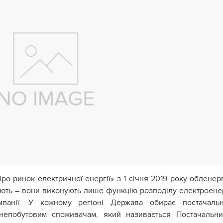
Про ринок електричної енергії» з 1 січня 2019 року обленер
нують – вони виконують лише функцію розподілу електроенер
мпанії. У кожному регіоні Держава обирає постачальн
 непобутовим споживачам, який називається Постачальн