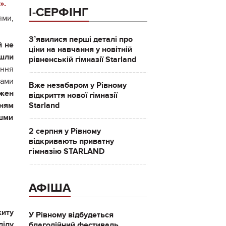
».
І-СЕРФІНГ
ями,
Зʼявилися перші деталі про
й не
ціни на навчання у новітній
йшли
рівненській гімназії Starland
ання
чами
Вже незабаром у Рівному
ожен
відкриття нової гімназії
Starland
нням
ішми
2 серпня у Рівному
відкривають приватну
гімназію STARLAND
АФІША
иту
У Рівному відбудеться
ілу
благодійний фестиваль