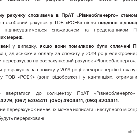
му рахунку споживача в ПрАТ «Рівнеобленерго» стано
на особовий рахунок у ТОВ «РОЕК» після
подання відпові
ідписуватиметься споживачем та представником П
них мереж.
вані
у випадку,
якщо вони помилково були сплачені П
ач, здійснюючи оплату за спожиту у 2019 році електроене
ти перерахував на розрахунковий рахунок «Рівнеобленерго».
 розрахунку за спожиту у 2019 році електроенергію і вказу
у ТОВ «РОЕК» (вони відображені у квитанціях, отриман
о звертатися до кол-центру ПрАТ «Рівнеобленерго»
4279, (067) 6204411, (050) 4904411, (093) 3204411.
не перерахунок немає, їх можна написати і наступного місяц
будуть перераховані!
1