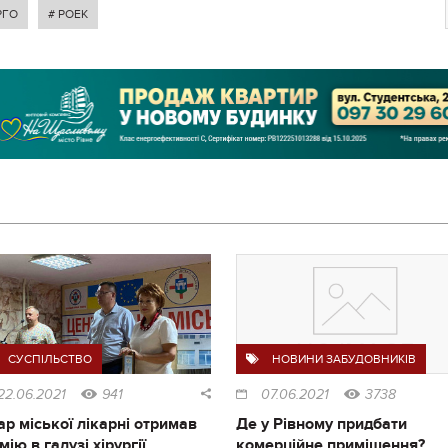
РГО
# РОЕК
СУСПІЛЬСТВО
НОВИНИ ЗАБУДОВНИКІВ
22.06.2021
941
07.06.2021
3738
ар міської лікарні отримав
Де у Рівному придбати
мію в галузі хірургії
комерційне приміщення?