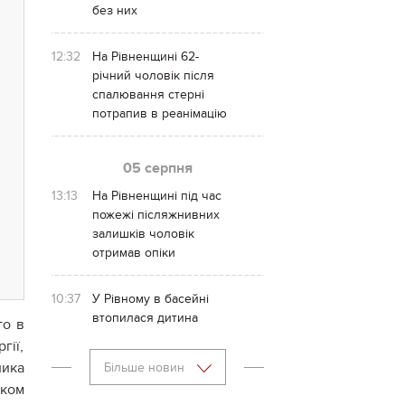
без них
12:32
На Рівненщині 62-
річний чоловік після
спалювання стерні
потрапив в реанімацію
05 серпня
13:13
На Рівненщині під час
пожежі післяжнивних
залишків чоловік
отримав опіки
10:37
У Рівному в басейні
втопилася дитина
го в
гії,
ика
Більше новин
иком