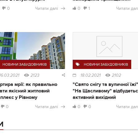
0
Читати далі
0
1
Читати дал
НОВИНИ ЗАБУДОВНИКІВ
НОВИНИ ЗАБУДОВНИКІВ
16.03.2021
2123
18.02.2021
2102
ртира мрії: як правильно
"Свято снігу та вуличної їжі"
ати якісний житловий
"На Щасливому" відбудеть
плекс у Рівному
активний вихідний
0
Читати далі
0
0
Читати дал
И