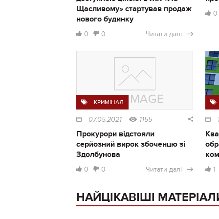
Щасливому» стартував продаж
0
нового будинку
0
0
Читати далі
КРИМІНАЛ
07.05.2021
1155
Прокурори відстояли
Ква
серйозний вирок збоченцю зі
обр
Здолбунова
ком
0
0
Читати далі
1
НАЙЦІКАВІШІ МАТЕРІАЛ