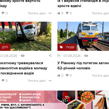
івному зросте вартість
Із 1 вересня стипендія в Укр
їзду
зросте вдвічі
0
Читати далі
0
0
Читати дал
ДТП
ПОДІЇ
03.08.2026
01.08.2026
окитному травмувалася
У Рівному під потягом загин
овнолітня водійка мопеду
62-річний чоловік
 посвідчення водія
0
0
Читати дал
0
Читати далі