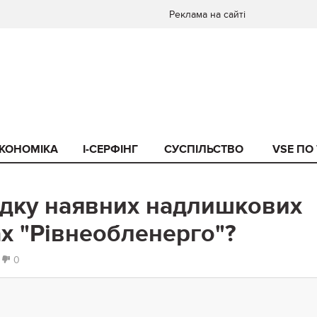
Реклама на сайті
КОНОМІКА
I-СЕРФІНГ
СУСПІЛЬСТВО
VSE ПО
адку наявних надлишкових
ах "Рівнеобленерго"?
0