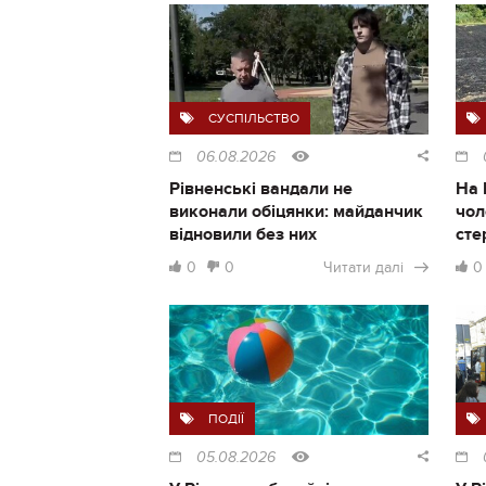
СУСПІЛЬСТВО
06.08.2026
Рівненські вандали не
На 
виконали обіцянки: майданчик
чол
відновили без них
сте
0
0
Читати далі
0
ПОДІЇ
05.08.2026