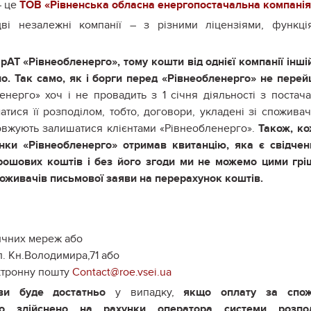
– це
ТОВ «Рівненська обласна енергопостачальна компанія
ві незалежні компанії – з різними ліцензіями, функці
Т «Рівнеобленерго», тому кошти від однієї компанії інші
о. Так само, як і борги перед «Рівнеобленерго» не пере
енерго» хоч і не провадить з 1 січня діяльності з постач
атися її розподілом, тобто, договори, укладені зі спожива
вжують залишатися клієнтами «Рівнеобленерго».
Також, к
нки «Рівнеобленерго» отримав квитанцію, яка є свідче
грошових коштів і без його згоди ми не можемо цими гр
поживачів письмової заяви на перерахунок коштів.
:
ричних мереж або
ул. Кн.Володимира,71 або
ктронну пошту
Contact@roe.vsei.ua
ви буде достатньо
у випадку,
якщо оплату за спож
о здійснено на рахунки оператора системи розпод