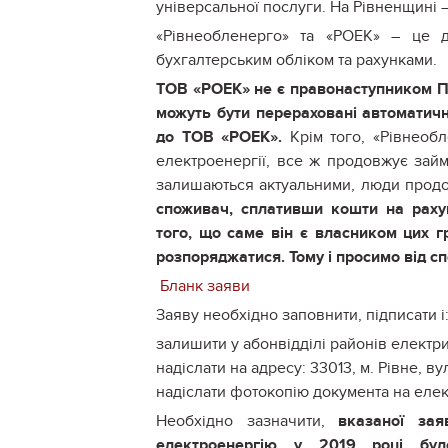
універсальної послуги. На Рівненщині 
«Рівнеобленерго» та «РОЕК» – це д
бухгалтерським обліком та рахунками.
ТОВ «РОЕК» не є правонаступником ПрА
можуть бути перераховані автоматичн
до ТОВ «РОЕК».
Крім того, «Рівнеобл
електроенергії, все ж продовжує займ
залишаються актуальними, люди продо
споживач, сплативши кошти на раху
того, що саме він є власником цих 
розпоряджатися. Тому і просимо від с
Бланк заяви
Заяву необхідно заповнити, підписати і
залишити у абонвідділі районів елект
надіслати на адресу: 33013, м. Рівне, в
надіслати фотокопію документа на еле
Необхідно зазначити,
вказаної зая
електроенергію у 2019 році бул