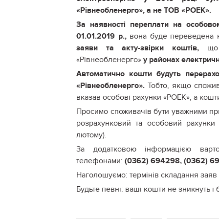
«Рівнеобленерго», а не ТОВ «РОЕК».
За наявності переплати на особово
01.01.2019 р.,
вона буде переведена 
заяви та акту-звірки коштів,
що п
«Рівнеобленерго»
у районах електрич
Автоматично кошти будуть перерахо
«Рівнеобленерго».
Тобто, якщо спожив
вказав особові рахунки «РОЕК», а кош
Просимо споживачів бути уважними при
розрахунковий та особовий рахунки 
лютому).
За додатковою інформацією варт
телефонами:
(0362) 694298, (0362) 69
Наголошуємо: термінів складання заяв 
Будьте певні: ваші кошти не зникнуть і 