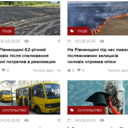
ПОДІЇ
ПОДІЇ
06.08.2026
05.08.2026
Рівненщині 62-річний
На Рівненщині під час поже
овік після спалювання
післяжнивних залишків
рні потрапив в реанімацію
чоловік отримав опіки
0
Читати далі
0
0
Читати дал
СУСПІЛЬСТВО
СУСПІЛЬСТВО
04.08.2026
04.08.2026