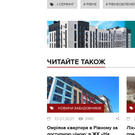
I-СЕРФІНГ
# РІВНЕ
# РІВНЕОБЛЕНЕ
ЧИТАЙТЕ ТАКОЖ
НОВИНИ ЗАБУДОВНИКІВ
13.07.2021
3140
Омріяна квартира в Рівному за
Лік
доступною ціною: в ЖК «На
пре