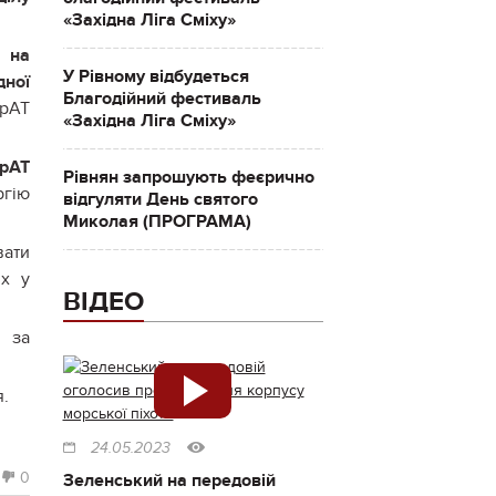
«Західна Ліга Сміху»
м на
У Рівному відбудеться
дної
Благодійний фестиваль
рАТ
«Західна Ліга Сміху»
рАТ
Рівнян запрошують феєрично
ргію
відгуляти День святого
Миколая (ПРОГРАМА)
вати
их у
ВІДЕО
 за
я.
24.05.2023
0
Зеленський на передовій