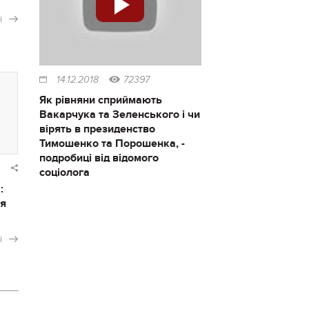
і
14.12.2018
72397
Як рівняни сприймають
Вакарчука та Зеленського і чи
вірять в президенство
Тимошенко та Порошенка, -
подробиці від відомого
соціолога
:
ся
і