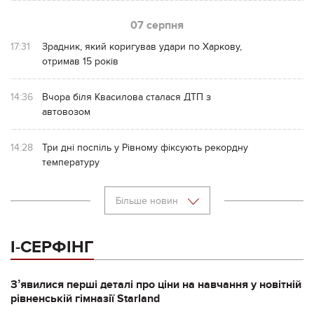
07 серпня
17:31
Зрадник, який коригував удари по Харкову,
отримав 15 років
14:36
Вчора біля Квасилова сталася ДТП з
автовозом
14:28
Три дні поспіль у Рівному фіксують рекордну
температуру
Більше новин
І-СЕРФІНГ
Зʼявилися перші деталі про ціни на навчання у новітній
рівненській гімназії Starland