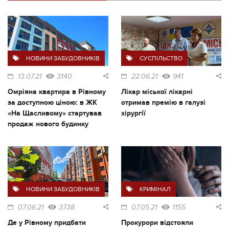
НОВИНИ ЗАБУДОВНИКІВ
СУСПІЛЬСТВО
13.07.21
3140
22.06.21
941
Омріяна квартира в Рівному
Лікар міської лікарні
за доступною ціною: в ЖК
отримав премію в галузі
«На Щасливому» стартував
хірургії
продаж нового будинку
НОВИНИ ЗАБУДОВНИКІВ
КРИМІНАЛ
07.06.21
3738
07.05.21
1155
Де у Рівному придбати
Прокурори відстояли