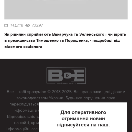
14.12.18
72397
Як рівняни сприймають Вакарчука та Зеленського і чи вірять
в президенство Тимошенко та Порошенка, - подробиці від
відомого соціолога
Все – тобі зрозуміло © 2013-2025. Всі права захищені діючим
законодавством України. Будь-яке порушення прав
переслідується в судовому порядку. Будь-яке відтворення
інформації з сайту тільки з письмово дозволу редакції.
Для оперативного
Відповідальність за достовірність усіх матеріалів, розміщених
отримання новин
на сайті, крім матеріалів, які містять посилання на інші
підписуйтеся на наш:
інформаційні агентства або інтернет-видання, несе редакційна