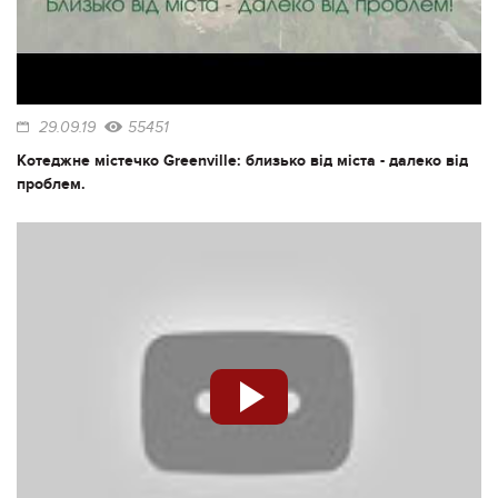
29.09.19
55451
Котеджне містечко Greenville: близько від міста - далеко від
проблем.