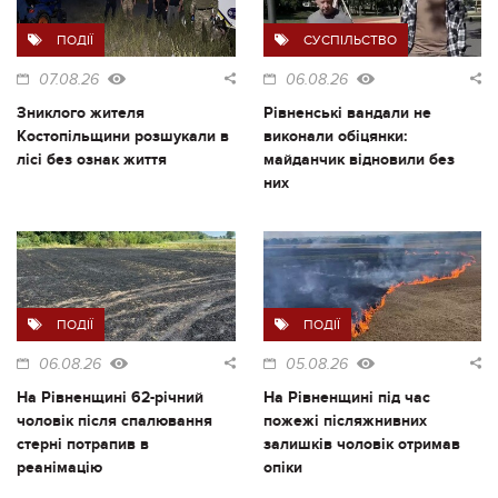
ПОДІЇ
СУСПІЛЬСТВО
07.08.26
06.08.26
Зниклого жителя
Рівненські вандали не
Костопільщини розшукали в
виконали обіцянки:
лісі без ознак життя
майданчик відновили без
них
ПОДІЇ
ПОДІЇ
06.08.26
05.08.26
На Рівненщині 62-річний
На Рівненщині під час
чоловік після спалювання
пожежі післяжнивних
стерні потрапив в
залишків чоловік отримав
реанімацію
опіки