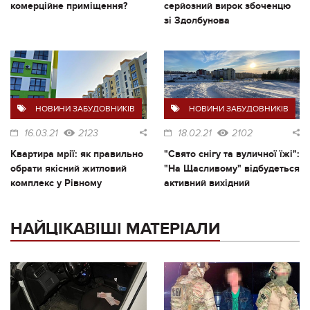
комерційне приміщення?
серйозний вирок збоченцю
зі Здолбунова
НОВИНИ ЗАБУДОВНИКІВ
НОВИНИ ЗАБУДОВНИКІВ
16.03.21
2123
18.02.21
2102
Квартира мрії: як правильно
"Свято снігу та вуличної їжі":
обрати якісний житловий
"На Щасливому" відбудеться
комплекс у Рівному
активний вихідний
НАЙЦІКАВІШІ МАТЕРІАЛИ