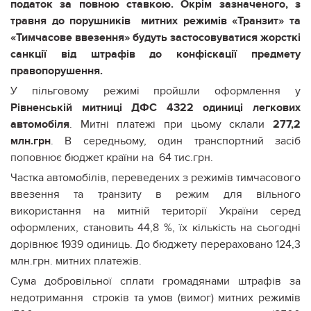
податок за повною ставкою. Окрім зазначеного, з
травня до порушників митних режимів «Транзит» та
«Тимчасове ввезення» будуть застосовуватися жорсткі
санкції від штрафів до конфіскації предмету
правопорушення.
У пільговому режимі пройшли оформлення у
Рівненській митниці ДФС 4322 одиниці легкових
автомобіля
. Митні платежі при цьому склали
277,2
млн.грн
. В середньому, один транспортний засіб
поповнює бюджет країни на 64 тис.грн.
Частка автомобілів, переведених з режимів тимчасового
ввезення та транзиту в режим для вільного
використання на митній території України серед
оформлених, становить 44,8 %, їх кількість на сьогодні
дорівнює 1939 одиниць. До бюджету перераховано 124,3
млн.грн. митних платежів.
Сума добровільної сплати громадянами штрафів за
недотримання строків та умов (вимог) митних режимів