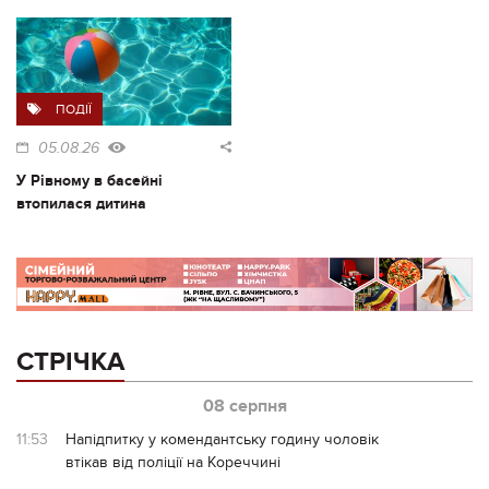
ПОДІЇ
05.08.26
У Рівному в басейні
втопилася дитина
СТРІЧКА
08 серпня
11:53
Напідпитку у комендантську годину чоловік
втікав від поліції на Кореччині