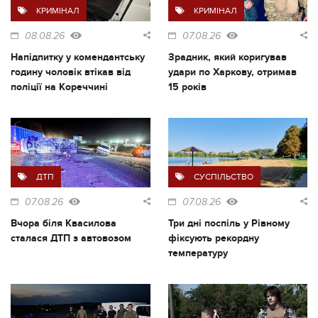
КРИМІНАЛ
КРИМІНАЛ
08.08.26
07.08.26
Напідпитку у комендантську
Зрадник, який коригував
годину чоловік втікав від
удари по Харкову, отримав
поліції на Кореччині
15 років
ДТП
СУСПІЛЬСТВО
07.08.26
07.08.26
Вчора біля Квасилова
Три дні поспіль у Рівному
сталася ДТП з автовозом
фіксують рекордну
температуру