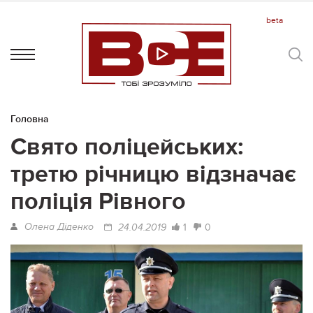
Головна
Свято поліцейських:
третю річницю відзначає
поліція Рівного
Олена Діденко
1
0
24.04.2019