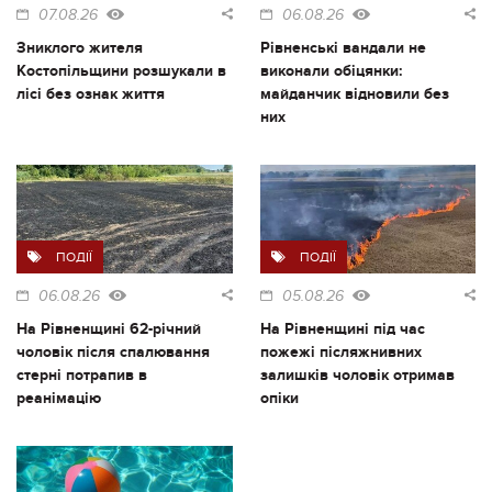
07.08.26
06.08.26
Зниклого жителя
Рівненські вандали не
Костопільщини розшукали в
виконали обіцянки:
лісі без ознак життя
майданчик відновили без
них
ПОДІЇ
ПОДІЇ
06.08.26
05.08.26
На Рівненщині 62-річний
На Рівненщині під час
чоловік після спалювання
пожежі післяжнивних
стерні потрапив в
залишків чоловік отримав
реанімацію
опіки