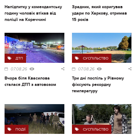
Напідпитку у комендантську
Зрадник, який коригував
годину чоловік втікав від
удари по Харкову, отримав
поліції на Кореччині
15 років
ДТП
СУСПІЛЬСТВО
07.08.26
07.08.26
Вчора біля Квасилова
Три дні поспіль у Рівному
сталася ДТП з автовозом
фіксують рекордну
температуру
ПОДІЇ
СУСПІЛЬСТВО