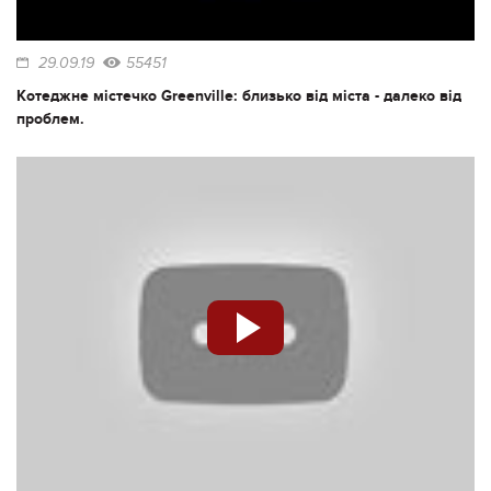
29.09.19
55451
Котеджне містечко Greenville: близько від міста - далеко від
проблем.