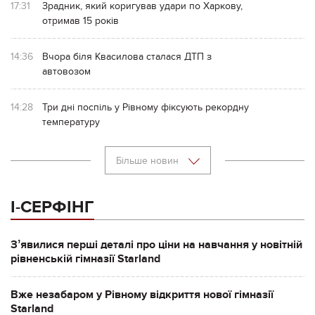
17:31
Зрадник, який коригував удари по Харкову,
отримав 15 років
14:36
Вчора біля Квасилова сталася ДТП з
автовозом
14:28
Три дні поспіль у Рівному фіксують рекордну
температуру
Більше новин
І-СЕРФІНГ
Зʼявилися перші деталі про ціни на навчання у новітній
рівненській гімназії Starland
Вже незабаром у Рівному відкриття нової гімназії
Starland