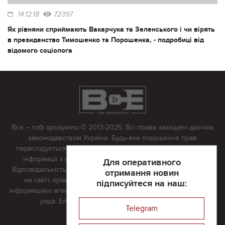
14.12.18
72397
Як рівняни сприймають Вакарчука та Зеленського і чи вірять
в президенство Тимошенко та Порошенка, - подробиці від
відомого соціолога
Все – тобі зрозуміло © 2013-2025. Всі права захищені діючим
законодавством України. Будь-яке порушення прав
переслідується в судовому порядку. Будь-яке відтворення
інформації з сайту тільки з письмово дозволу редакції.
Для оперативного
Відповідальність за достовірність усіх матеріалів, розміщених
отримання новин
на сайті, крім матеріалів, які містять посилання на інші
підписуйтеся на наш:
інформаційні агентства або інтернет-видання, несе редакційна
рада. Електронна пошта:
vserivne@gmail.com
Telegram
Реклама на сайті