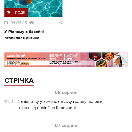
ПОДІЇ
05.08.26
У Рівному в басейні
втопилася дитина
СТРІЧКА
08 серпня
11:53
Напідпитку у комендантську годину чоловік
втікав від поліції на Кореччині
07 серпня