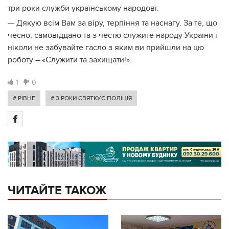
три роки служби українському народові:
— Дякую всім Вам за віру, терпіння та наснагу. За те, що
чесно, самовіддано та з честю служите народу України і
ніколи не забувайте гасло з яким ви прийшли на цю
роботу – «Служити та захищати!».
1
0
# РІВНЕ
# 3 РОКИ СВЯТКУЄ ПОЛІЦІЯ
ЧИТАЙТЕ ТАКОЖ