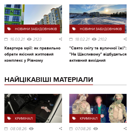
НОВИНИ ЗАБУДОВНИКІВ
НОВИНИ ЗАБУДОВНИКІВ
16.03.21
2123
18.02.21
2102
Квартира мрії: як правильно
"Свято снігу та вуличної їжі":
обрати якісний житловий
"На Щасливому" відбудеться
комплекс у Рівному
активний вихідний
НАЙЦІКАВІШІ МАТЕРІАЛИ
КРИМІНАЛ
КРИМІНАЛ
08.08.26
07.08.26