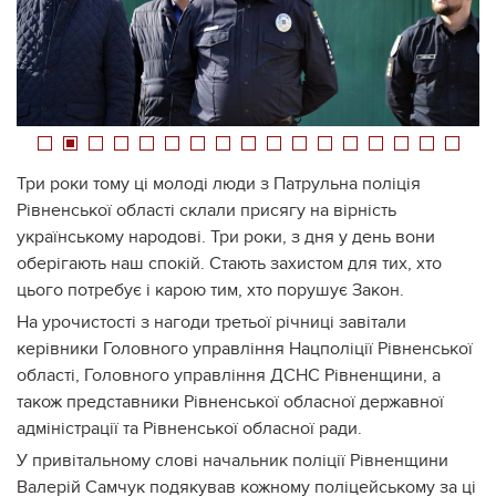
1
2
3
4
5
6
7
8
9
10
11
12
13
14
15
16
17
Три роки тому ці молоді люди з Патрульна поліція
Рівненської області склали присягу на вірність
українському народові. Три роки, з дня у день вони
оберігають наш спокій. Стають захистом для тих, хто
цього потребує і карою тим, хто порушує Закон.
На урочистості з нагоди третьої річниці завітали
керівники Головного управління Нацполіції Рівненської
області, Головного управління ДСНС Рівненщини, а
також представники Рівненської обласної державної
адміністрації та Рівненської обласної ради.
У привітальному слові начальник поліції Рівненщини
Валерій Самчук подякував кожному поліцейському за ці