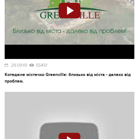
29.09.19
55451
Котеджне містечко Greenville: близько від міста - далеко від
проблем.