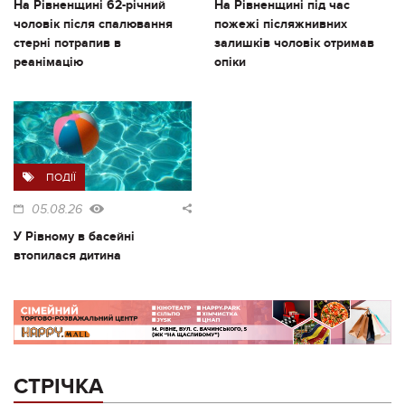
На Рівненщині 62-річний
На Рівненщині під час
чоловік після спалювання
пожежі післяжнивних
стерні потрапив в
залишків чоловік отримав
реанімацію
опіки
ПОДІЇ
05.08.26
У Рівному в басейні
втопилася дитина
СТРІЧКА