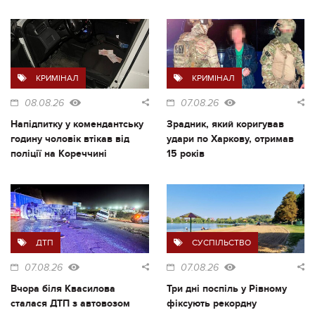
КРИМІНАЛ
КРИМІНАЛ
08.08.26
07.08.26
Напідпитку у комендантську
Зрадник, який коригував
годину чоловік втікав від
удари по Харкову, отримав
поліції на Кореччині
15 років
ДТП
СУСПІЛЬСТВО
07.08.26
07.08.26
Вчора біля Квасилова
Три дні поспіль у Рівному
сталася ДТП з автовозом
фіксують рекордну