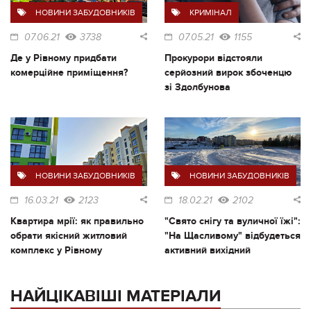
НОВИНИ ЗАБУДОВНИКІВ
КРИМІНАЛ
07.06.21
3738
07.05.21
1155
Де у Рівному придбати
Прокурори відстояли
комерційне приміщення?
серйозний вирок збоченцю
зі Здолбунова
НОВИНИ ЗАБУДОВНИКІВ
НОВИНИ ЗАБУДОВНИКІВ
16.03.21
2123
18.02.21
2102
Квартира мрії: як правильно
"Свято снігу та вуличної їжі":
обрати якісний житловий
"На Щасливому" відбудеться
комплекс у Рівному
активний вихідний
НАЙЦІКАВІШІ МАТЕРІАЛИ