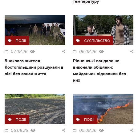
температуру
ПОДІЇ
СУСПІЛЬСТВО
07.08.26
06.08.26
Зниклого жителя
Рівненські вандали не
Костопільщини розшукали в
виконали обіцянки:
лісі без ознак життя
майданчик відновили без
них
ПОДІЇ
ПОДІЇ
06.08.26
05.08.26