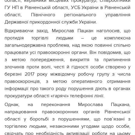
області, керівники місцевих прокуратур, співробітники
ГУ НП в Рівненській області, УСБ України в Рівненській
області, Північного регіонального управління
Державної прикордонної служби України.
Відкриваючи захід, Мирослав Пацкан наголосив, що
протидія торгівлі людьми – це комплексна
загальнодержавна проблема, над якою повинні спільно
працювати усі правоохоронні органи. Він повідомив, що
з метою попередження, викриття та припинення
злочинів проти волі, честі й гідності особи створено у
березні 2017 року міжвідомчу робочу групу з числа
правоохоронців, з метою оперативного отримання
інформації про такого роду порушення діють в органах
прокуратури області «гарячі» телефонні лінії.
Однак, на переконання Мирослава Пацкана,
напрацювання правоохоронних органів Рівненської
області у боротьбі з порушеннями, що пов’язані з
торгівлею людьми, незаконними угодами щодо особи,
свідчать про необхідність активізації роботи на цьому