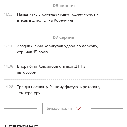
08 серпня
11:53
Напідпитку у комендантську годину чоловік
втікав від поліції на Кореччині
07 серпня
17:31
Зрадник, який коригував удари по Харкову,
отримав 15 років
14:36
Вчора біля Квасилова сталася ДТП з
автовозом
14:28
Три дні поспіль у Рівному фіксують рекордну
температуру
Більше новин