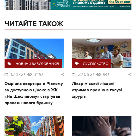
ЧИТАЙТЕ ТАКОЖ
НОВИНИ ЗАБУДОВНИКІВ
СУСПІЛЬСТВО
13.07.21
3140
22.06.21
941
Омріяна квартира в Рівному
Лікар міської лікарні
за доступною ціною: в ЖК
отримав премію в галузі
«На Щасливому» стартував
хірургії
продаж нового будинку