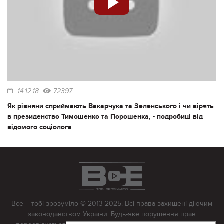
14.12.18
72397
Як рівняни сприймають Вакарчука та Зеленського і чи вірять
в президенство Тимошенко та Порошенка, - подробиці від
відомого соціолога
Все – тобі зрозуміло © 2013-2025. Всі права захищені діючим
законодавством України. Будь-яке порушення прав