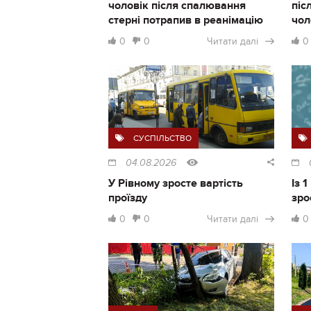
чоловік після спалювання
піс
стерні потрапив в реанімацію
чол
0
0
Читати далі
0
СУСПІЛЬСТВО
04.08.2026
У Рівному зросте вартість
Із 
проїзду
зро
0
0
Читати далі
0