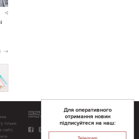
і
і
Для оперативного
Розроблений та підтримується
отримання новин
яке
в
компанії 32х32
підписуйтеся на наш:
у тільки
 сайті,
несе
Telegram