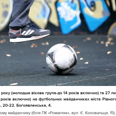
року (молодша вікова група-до 14 років включно) та 27 л
7 років включно) на футбольних майданчиках міста Рівног
, 20-22. Богоявленська, 4.
ному майданчику (біля ПК «Романтик», вул. Є. Коновальця, 15)