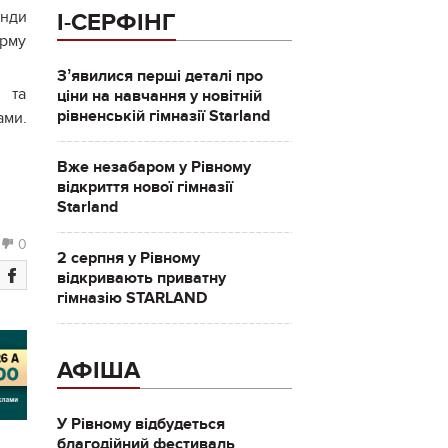
анди
І-СЕРФІНГ
орму
Зʼявилися перші деталі про
 та
ціни на навчання у новітній
рівненській гімназії Starland
ами.
Вже незабаром у Рівному
відкриття нової гімназії
Starland
0
2 серпня у Рівному
відкривають приватну
гімназію STARLAND
АФІША
У Рівному відбудеться
благодійний фестиваль