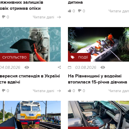
ляжнивних залишків
дитина
овік отримав опіки
0
0
Читати дал
0
Читати далі
СУСПІЛЬСТВО
ПОДІЇ
04.08.2026
03.08.2026
1 вересня стипендія в Україні
На Рівненщині у водоймі
сте вдвічі
втопилася 15-річна дівчина
0
Читати далі
0
0
Читати дал