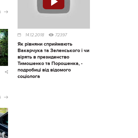
і
14.12.2018
72397
Як рівняни сприймають
Вакарчука та Зеленського і чи
вірять в президенство
Тимошенко та Порошенка, -
подробиці від відомого
соціолога
і