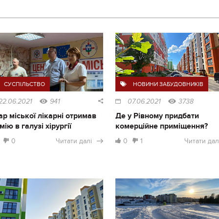
СУСПІЛЬСТВО
НОВИНИ ЗАБУДОВНИКІВ
22.06.2021
941
07.06.2021
3738
ар міської лікарні отримав
Де у Рівному придбати
мію в галузі хірургії
комерційне приміщення?
0
Читати далі
0
1
Читати дал