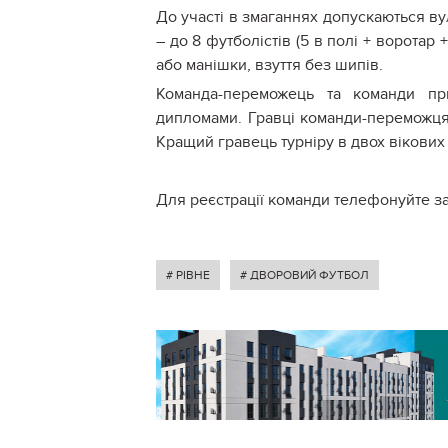
До участі в змаганнях допускаються в
– до 8 футболістів (5 в полі + воротар
або манішки, взуття без шипів.
Команда-переможець та команди пр
дипломами. Гравці команди-переможця
Кращий гравець турніру в двох вікови
Для реєстрації команди телефонуйте за
# РІВНЕ
# ДВОРОВИЙ ФУТБОЛ