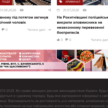
ПОДІЇ
КРИМІНАЛ
01.08.2026
31.07.2026
івному під потягом загинув
На Рокитнівщині поліцейськ
річний чоловік
викрили зловмисника на
незаконному перевезенні
0
Читати далі
боєприпасів
0
0
Читати дал
2013-2025. Всі права захищені діючим законодавством України. Будь-
ується в судовому порядку. Будь-яке відтворення інформації з сайт
ції. Відповідальність за достовірність усіх матеріалів, розміщених на
тять посилання на інші інформаційні агентства або інтернет-видання, 