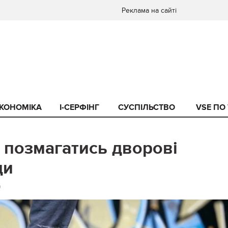
Реклама на сайті
КОНОМІКА
I-СЕРФІНГ
СУСПІЛЬСТВО
VSE ПО
 позмагатись дворові
ди
0