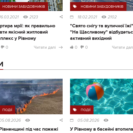
НОВИНИ ЗАБУДОВНИКІВ
НОВИНИ ЗАБУДОВНИКІВ
16.03.2021
2123
18.02.2021
2102
ртира мрії: як правильно
"Свято снігу та вуличної їжі"
ати якісний житловий
"На Щасливому" відбудеть
плекс у Рівному
активний вихідний
0
Читати далі
0
0
Читати дал
И
ПОДІЇ
ПОДІЇ
05.08.2026
05.08.2026
Рівненщині під час пожежі
У Рівному в басейні втопил