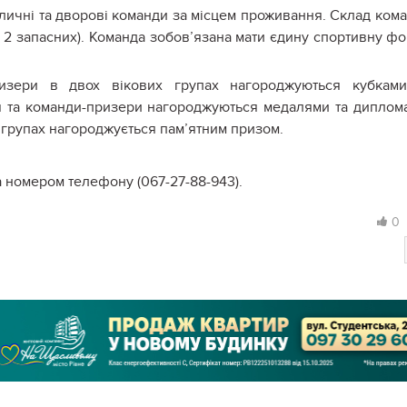
уличні та дворові команди за місцем проживання. Склад ком
 + 2 запасних). Команда зобов’язана мати єдину спортивну ф
изери в двох вікових групах нагороджуються кубками
 та команди-призери нагороджуються медалями та диплом
х групах нагороджується пам’ятним призом.
 номером телефону (067-27-88-943).
0