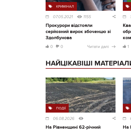
КРИМІНАЛ
07.05.2021
1155
Прокурори відстояли
Ква
серйозний вирок збоченцю зі
обр
Здолбунова
ком
0
0
Читати далі
1
НАЙЦІКАВІШІ МАТЕРІАЛ
ПОДІЇ
06.08.2026
На Рівненщині 62-річний
На 