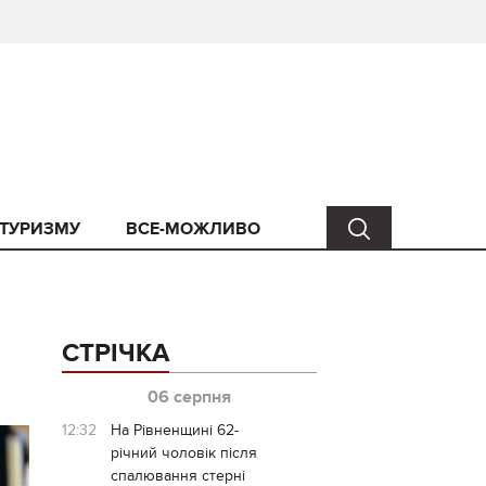
 ТУРИЗМУ
ВСЕ-МОЖЛИВО
СТРІЧКА
06 серпня
12:32
На Рівненщині 62-
річний чоловік після
спалювання стерні