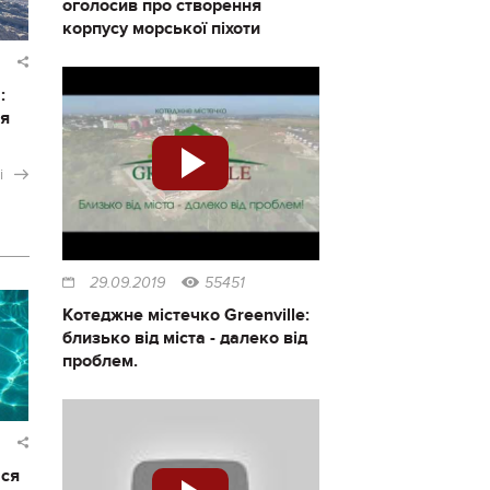
оголосив про створення
корпусу морської піхоти
:
ся
і
29.09.2019
55451
Котеджне містечко Greenville:
близько від міста - далеко від
проблем.
ася