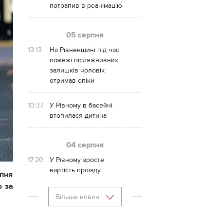
потрапив в реанімацію
05 серпня
13:13
На Рівненщині під час
пожежі післяжнивних
залишків чоловік
отримав опіки
10:37
У Рівному в басейні
втопилася дитина
04 серпня
17:20
У Рівному зросте
вартість проїзду
ипня
о за
Більше новин
.