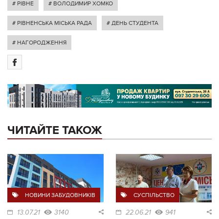
# РІВНЕ
# ВОЛОДИМИР ХОМКО
# РІВНЕНСЬКА МІСЬКА РАДА
# ДЕНЬ СТУДЕНТА
# НАГОРОДЖЕННЯ
ЧИТАЙТЕ ТАКОЖ
НОВИНИ ЗАБУДОВНИКІВ
СУСПІЛЬСТВО
13.07.21
3140
22.06.21
941