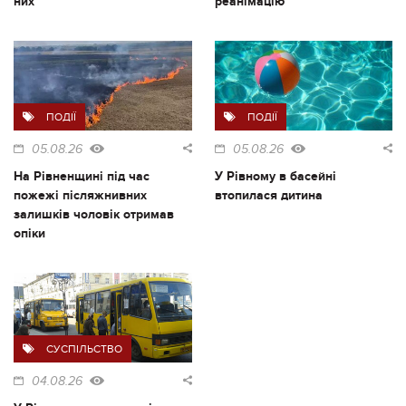
них
реанімацію
ПОДІЇ
ПОДІЇ
05.08.26
05.08.26
На Рівненщині під час
У Рівному в басейні
пожежі післяжнивних
втопилася дитина
залишків чоловік отримав
опіки
СУСПІЛЬСТВО
04.08.26