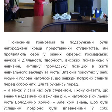
Почесними грамотами та подарунками були
нагороджені кращі представники студентства, які
проявляють себе у різних сферах: громадській,
науковій діяльності, творчості, високих показниках у
навчанні, активну громадську позицію в житті
навчального закладу та міста. Вітаючи присутніх у залі,
міський голова наголосив, що завжди потрібно ставити
перед собою чіткі цілі та рухатись перед.
– Я також у свій час був студентом, і хочу сказати, що
знання надзвичайно важлива річ, – наголосив очільник
міста Володимир Хомко. – Але крім знань, щоб бути
успішним потрібно бути впевненими у собі,