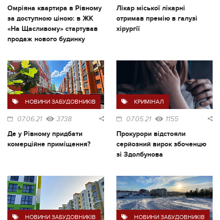
Омріяна квартира в Рівному
Лікар міської лікарні
за доступною ціною: в ЖК
отримав премію в галузі
«На Щасливому» стартував
хірургії
продаж нового будинку
НОВИНИ ЗАБУДОВНИКІВ
КРИМІНАЛ
07.06.21
3738
07.05.21
1155
Де у Рівному придбати
Прокурори відстояли
комерційне приміщення?
серйозний вирок збоченцю
зі Здолбунова
НОВИНИ ЗАБУДОВНИКІВ
НОВИНИ ЗАБУДОВНИКІВ