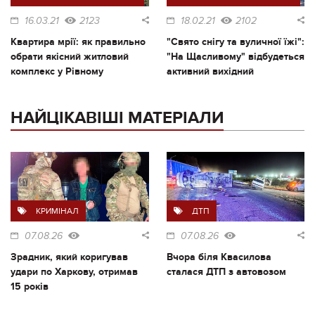
16.03.21
2123
18.02.21
2102
Квартира мрії: як правильно
"Свято снігу та вуличної їжі":
обрати якісний житловий
"На Щасливому" відбудеться
комплекс у Рівному
активний вихідний
НАЙЦІКАВІШІ МАТЕРІАЛИ
КРИМІНАЛ
ДТП
07.08.26
07.08.26
Зрадник, який коригував
Вчора біля Квасилова
удари по Харкову, отримав
сталася ДТП з автовозом
15 років