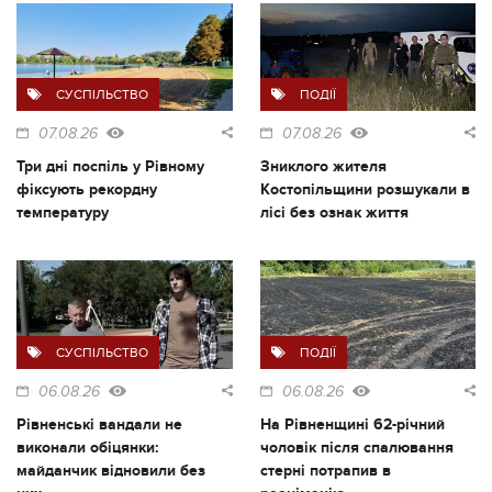
СУСПІЛЬСТВО
ПОДІЇ
07.08.26
07.08.26
Три дні поспіль у Рівному
Зниклого жителя
фіксують рекордну
Костопільщини розшукали в
температуру
лісі без ознак життя
СУСПІЛЬСТВО
ПОДІЇ
06.08.26
06.08.26
Рівненські вандали не
На Рівненщині 62-річний
виконали обіцянки:
чоловік після спалювання
майданчик відновили без
стерні потрапив в