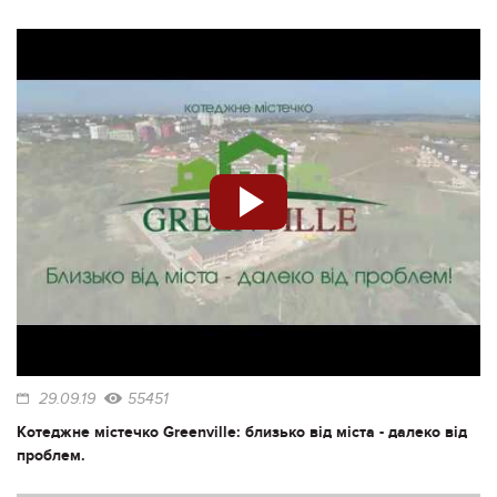
29.09.19
55451
Котеджне містечко Greenville: близько від міста - далеко від
проблем.