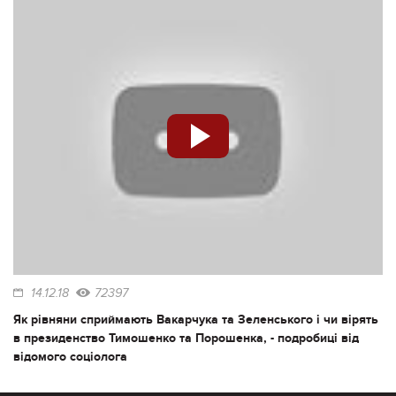
14.12.18
72397
Як рівняни сприймають Вакарчука та Зеленського і чи вірять
в президенство Тимошенко та Порошенка, - подробиці від
відомого соціолога