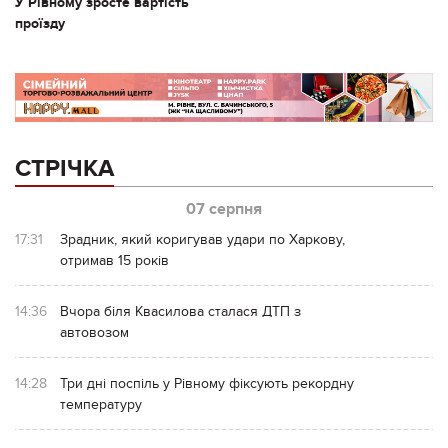
У Рівному зросте вартість
проїзду
СТРІЧКА
07 серпня
17:31
Зрадник, який коригував удари по Харкову,
отримав 15 років
14:36
Вчора біля Квасилова сталася ДТП з
автовозом
14:28
Три дні поспіль у Рівному фіксують рекордну
температуру