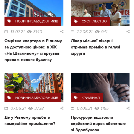
НОВИНИ ЗАБУДОВНИКІВ
СУСПІЛЬСТВО
13.07.21
3140
22.06.21
941
Омріяна квартира в Рівному
Лікар міської лікарні
за доступною ціною: в ЖК
отримав премію в галузі
«На Щасливому» стартував
хірургії
продаж нового будинку
НОВИНИ ЗАБУДОВНИКІВ
КРИМІНАЛ
07.06.21
3738
07.05.21
1155
Де у Рівному придбати
Прокурори відстояли
комерційне приміщення?
серйозний вирок збоченцю
зі Здолбунова