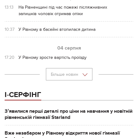
13:13
На Рівненщині під час пожежі післяжнивних
залишків чоловік отримав опіки
10:37
У Рівному в басейні втопилася дитина
04 серпня
17:20
У Рівному зросте вартість проїзду
Більше новин
І-СЕРФІНГ
Зʼявилися перші деталі про ціни на навчання у новітній
рівненській гімназії Starland
Вже незабаром у Рівному відкриття нової гімназії