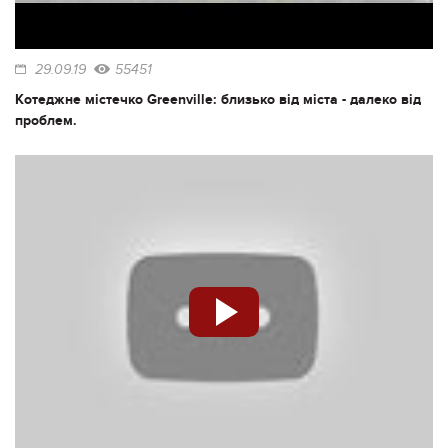
29.09.19
55451
Котеджне містечко Greenville: близько від міста - далеко від
проблем.