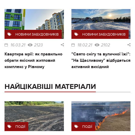
НОВИНИ ЗАБУДОВНИКІВ
НОВИНИ ЗАБУДОВНИКІВ
16.03.21
2123
18.02.21
2102
Квартира мрії: як правильно
"Свято снігу та вуличної їжі":
обрати якісний житловий
"На Щасливому" відбудеться
комплекс у Рівному
активний вихідний
НАЙЦІКАВІШІ МАТЕРІАЛИ
ПОДІЇ
ПОДІЇ