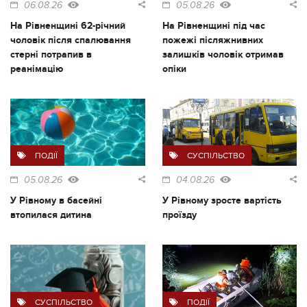
06.08.26
05.08.26
На Рівненщині 62-річний
На Рівненщині під час
чоловік після спалювання
пожежі післяжнивних
стерні потрапив в
залишків чоловік отримав
реанімацію
опіки
ПОДІЇ
СУСПІЛЬСТВО
05.08.26
04.08.26
У Рівному в басейні
У Рівному зросте вартість
втопилася дитина
проїзду
СУСПІЛЬСТВО
ПОДІЇ