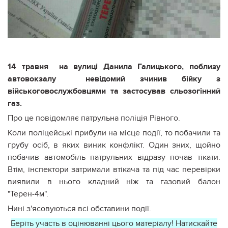
14 травня на вулиці Данила Галицького, поблизу
автовокзалу невідомий зчинив бійку з
військоговослужбовцями та застосував сльозогінний
газ.
Про це повідомляє патрульна поліція Рівного.
Коли поліцейські прибули на місце події, то побачили та
грубу осіб, в яких виник конфлікт. Один зних, щойно
побачив автомобіль патрульних відразу почав тікати.
Втім, інспектори затримали втікача та під час перевірки
виявили в нього кладний ніж та газовий балон
"Терен-4м".
Нині з'ясовуються всі обставини події.
Беріть участь в оцінюванні цього матеріалу! Натискайте