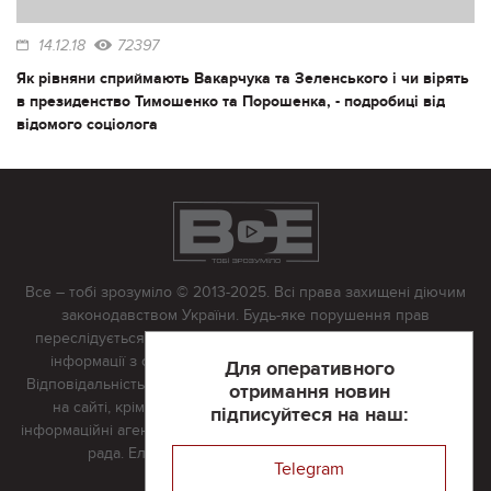
14.12.18
72397
Як рівняни сприймають Вакарчука та Зеленського і чи вірять
в президенство Тимошенко та Порошенка, - подробиці від
відомого соціолога
Все – тобі зрозуміло © 2013-2025. Всі права захищені діючим
законодавством України. Будь-яке порушення прав
переслідується в судовому порядку. Будь-яке відтворення
інформації з сайту тільки з письмово дозволу редакції.
Для оперативного
Відповідальність за достовірність усіх матеріалів, розміщених
отримання новин
на сайті, крім матеріалів, які містять посилання на інші
підписуйтеся на наш:
інформаційні агентства або інтернет-видання, несе редакційна
рада. Електронна пошта:
vserivne@gmail.com
Telegram