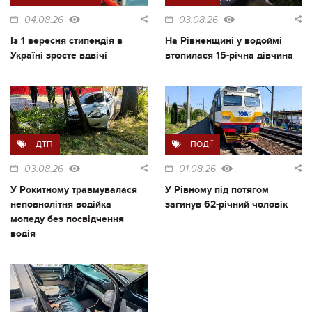
04.08.26
03.08.26
Із 1 вересня стипендія в
На Рівненщині у водоймі
Україні зросте вдвічі
втопилася 15-річна дівчина
ДТП
ПОДІЇ
03.08.26
01.08.26
У Рокитному травмувалася
У Рівному під потягом
неповнолітня водійка
загинув 62-річний чоловік
мопеду без посвідчення
водія