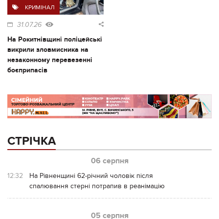
КРИМІНАЛ
31.07.26
На Рокитнівщині поліцейські
викрили зловмисника на
незаконному перевезенні
боєприпасів
СТРІЧКА
06 серпня
12:32
На Рівненщині 62-річний чоловік після
спалювання стерні потрапив в реанімацію
05 серпня