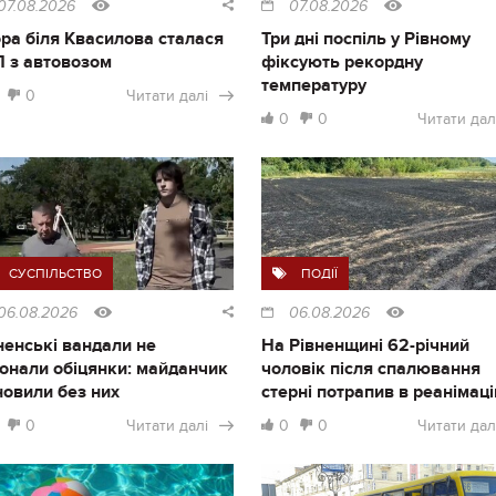
07.08.2026
07.08.2026
ра біля Квасилова сталася
Три дні поспіль у Рівному
 з автовозом
фіксують рекордну
температуру
0
Читати далі
0
0
Читати дал
СУСПІЛЬСТВО
ПОДІЇ
06.08.2026
06.08.2026
ненські вандали не
На Рівненщині 62-річний
онали обіцянки: майданчик
чоловік після спалювання
новили без них
стерні потрапив в реанімац
0
Читати далі
0
0
Читати дал