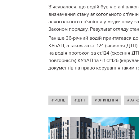
З’ясувалося, що водій був у стані алко
визначення стану алкогольного сп'янінн
алкогольного сп'яніння у медичному за
Законом порядку. Результат огляду стан
Раніше 36-річний водій приитягався до а
КУпАП, а також за ст. 124 (скоєння ДТП)
на водія протокол за ст.124 (скоєння ДТП
повторність) КУпАП та ч.1 ст.126 (керу
документів на право керування таким 
# РІВНЕ
# ДТП
# ЗІТКНЕННЯ
# АЛК