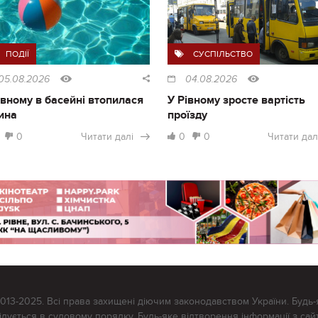
ПОДІЇ
СУСПІЛЬСТВО
05.08.2026
04.08.2026
івному в басейні втопилася
У Рівному зросте вартість
ина
проїзду
0
Читати далі
0
0
Читати дал
2013-2025. Всі права захищені діючим законодавством України. Будь-
ується в судовому порядку. Будь-яке відтворення інформації з сайт