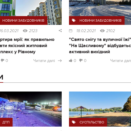
НОВИНИ ЗАБУДОВНИКІВ
НОВИНИ ЗАБУДОВНИКІВ
16.03.2021
2123
18.02.2021
2102
ртира мрії: як правильно
"Свято снігу та вуличної їжі"
ати якісний житловий
"На Щасливому" відбудеть
плекс у Рівному
активний вихідний
0
Читати далі
0
0
Читати дал
И
ДТП
СУСПІЛЬСТВО