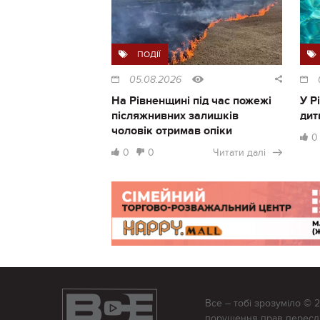
ПОДІЇ
05.08.2026
На Рівненщині під час пожежі
У Р
післяжнивних залишків
дит
чоловік отримав опіки
0
0
0
Читати далі
Все – тобі зрозуміло © 
порушення прав переслід