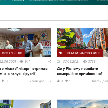
СУСПІЛЬСТВО
НОВИНИ ЗАБУДОВНИКІВ
22.06.2021
941
07.06.2021
3738
ар міської лікарні отримав
Де у Рівному придбати
мію в галузі хірургії
комерційне приміщення?
0
Читати далі
0
1
Читати дал