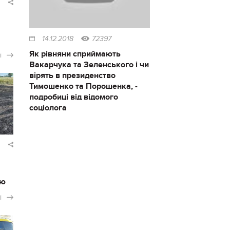
14.12.2018
72397
Як рівняни сприймають
і
Вакарчука та Зеленського і чи
вірять в президенство
Тимошенко та Порошенка, -
подробиці від відомого
соціолога
ію
і