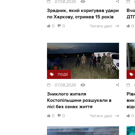
07.08.2026
Зрадник, який коригував удари
Вчо
по Харкову, отримав 15 років
ДТП
0
0
Читати далі
0
ПОДІЇ
07.08.2026
Зниклого жителя
Рів
Костопільщини розшукали в
вик
лісі без ознак життя
від
0
0
Читати далі
0