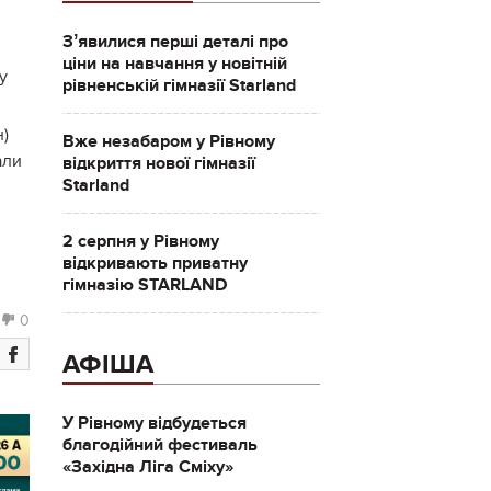
Зʼявилися перші деталі про
ціни на навчання у новітній
у
рівненській гімназії Starland
н)
Вже незабаром у Рівному
али
відкриття нової гімназії
Starland
2 серпня у Рівному
відкривають приватну
гімназію STARLAND
0
АФІША
У Рівному відбудеться
благодійний фестиваль
«Західна Ліга Сміху»