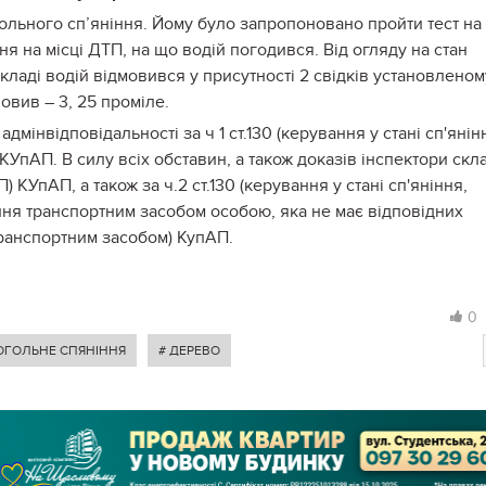
гольного сп’яніння. Йому було запропоновано пройти тест на
я на місці ДТП, на що водій погодився. Від огляду на стан
кладі водій відмовився у присутності 2 свідків установленом
овив – 3, 25 проміле.
дмінвідповідальності за ч 1 ст.130 (керування у стані сп'янін
 КУпАП. В силу всіх обставин, а також доказів інспектори скл
) КУпАП, а також за ч.2 ст.130 (керування у стані сп'яніння,
вання транспортним засобом особою, яка не має відповідних
транспортним засобом) КупАП.
0
ОГОЛЬНЕ СПЯНІННЯ
# ДЕРЕВО