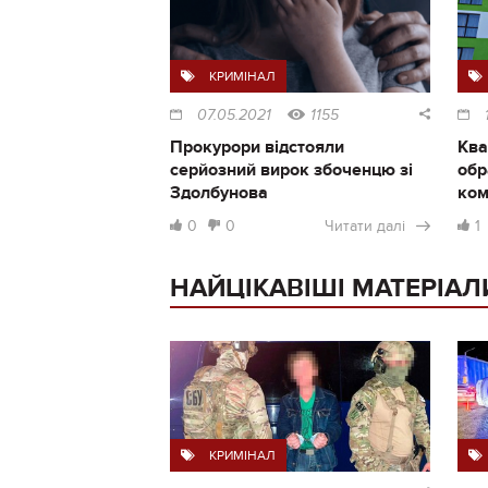
КРИМІНАЛ
07.05.2021
1155
Прокурори відстояли
Ква
серйозний вирок збоченцю зі
обр
Здолбунова
ком
0
0
Читати далі
1
НАЙЦІКАВІШІ МАТЕРІАЛ
КРИМІНАЛ