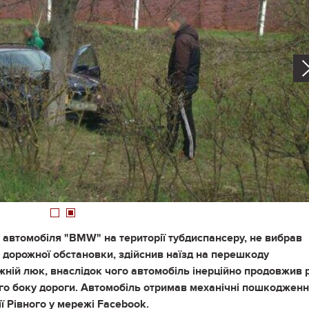
1
2
ій автомобіля "BMW" на території тубдиспансеру, не вибрав
в дорожної обстановки, здійснив наїзд на перешкоду
жній люк, внаслідок чого автомобіль інерційно продовжив 
вого боку дороги. Автомобіль отримав механічні пошкодженн
ї Рівного у мережі Facebook.