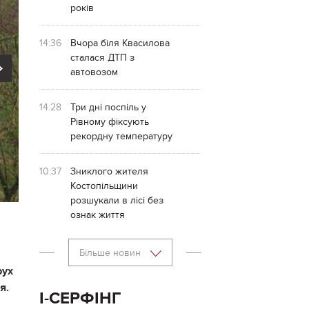
років
14:36
Вчора біля Квасилова
сталася ДТП з
Next
автовозом
14:28
Три дні поспіль у
Рівному фіксують
рекордну температуру
10:37
Зниклого жителя
Костопільщини
розшукали в лісі без
ознак життя
Більше новин
рух
я.
І-СЕРФІНГ