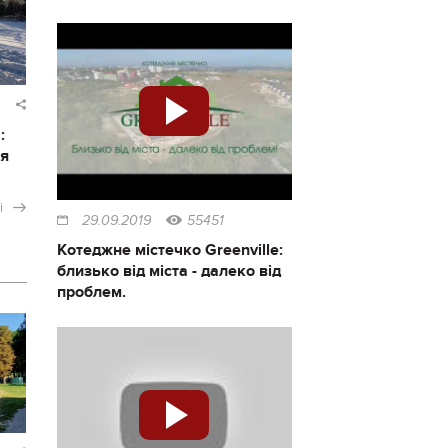
:
ся
і
29.09.2019
55451
Котеджне містечко Greenville:
близько від міста - далеко від
проблем.