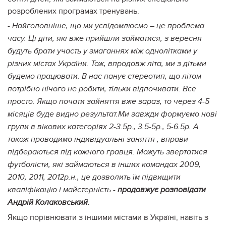
розроблених програмах тренувань.
- Найголовніше, що ми усвідомлюємо – це проблема
часу. Ці діти, які вже прийшли займатися, з вересня
будуть брати участь у змаганнях між однолітками у
різних містах України. Тож, впродовж літа, ми з дітьми
будемо працювати. В нас панує стереотип, що літом
потрібно нічого не робити, тільки відпочивати. Все
просто. Якщо почати зайняття вже зараз, то через 4-5
місяців буде видно результат.Ми завжди формуємо нові
групи в вікових категоріях 2-3.5р., 3.5-5р., 5-6.5р. А
також проводимо індивідуальні заняття , вправи
підбераються під кожного гравця. Можуть звертатися
футболісти, які займаються в інших командах 2009,
2010, 2011, 2012р.н., це дозволить їм підвищити
кваліфікацію і майстерність -
продовжує розповідати
Андрій Колаковський.
Якщо порівнювати з іншими містами в Україні, навіть з