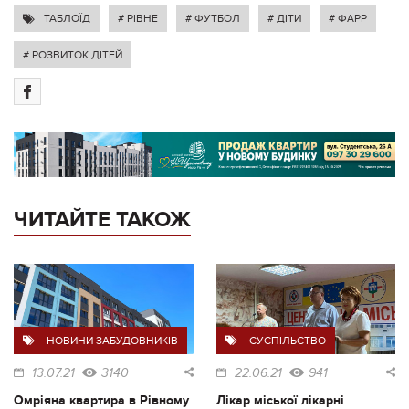
ТАБЛОЇД
# РІВНЕ
# ФУТБОЛ
# ДІТИ
# ФАРР
# РОЗВИТОК ДІТЕЙ
ЧИТАЙТЕ ТАКОЖ
НОВИНИ ЗАБУДОВНИКІВ
СУСПІЛЬСТВО
13.07.21
3140
22.06.21
941
Омріяна квартира в Рівному
Лікар міської лікарні