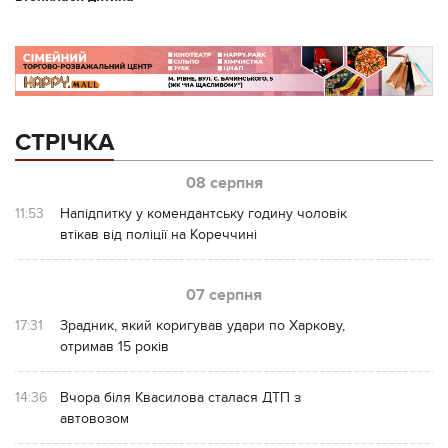
СТРІЧКА
08 серпня
11:53
Напідпитку у комендантську годину чоловік
втікав від поліції на Кореччині
07 серпня
17:31
Зрадник, який коригував удари по Харкову,
отримав 15 років
14:36
Вчора біля Квасилова сталася ДТП з
автовозом