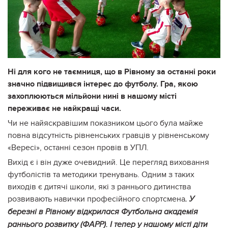
Ні для кого не таємниця, що в Рівному за останні роки
значно підвищився інтерес до футболу. Гра, якою
захоплюються мільйони нині в нашому місті
переживає не найкращі часи.
Чи не найяскравішим показником цього була майже
повна відсутність рівненських гравців у рівненському
«Вересі», останні сезон провів в УПЛ.
Вихід є і він дуже очевидний. Це перегляд виховання
футболістів та методики тренувань. Одним з таких
виходів є дитячі школи, які з раннього дитинства
розвивають навички професійного спортсмена
. У
березні в Рівному відкрилася Футбольна академія
раннього розвитку (ФАРР). І тепер у нашому місті діти