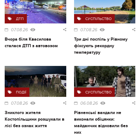
ДТП
СУСПІЛЬСТВО
07.08.26
07.08.26
Вчора біля Квасилова
Три дні поспіль у Рівному
сталася ДТП з автовозом
фіксують рекордну
температуру
ПОДІЇ
СУСПІЛЬСТВО
07.08.26
06.08.26
Зниклого жителя
Рівненські вандали не
Костопільщини розшукали в
виконали обіцянки:
лісі без ознак життя
майданчик відновили без
них