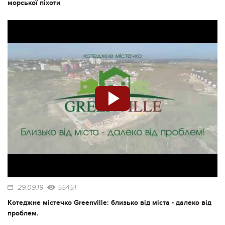
морської піхоти
29.09.19
55451
Котеджне містечко Greenville: близько від міста - далеко від
проблем.