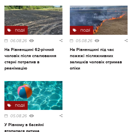
ПОДІЇ
ПОДІЇ
06.08.26
05.08.26
На Рівненщині 62-річний
На Рівненщині під час
чоловік після спалювання
пожежі післяжнивних
стерні потрапив в
залишків чоловік отримав
реанімацію
опіки
ПОДІЇ
05.08.26
У Рівному в басейні
втопилася дитина