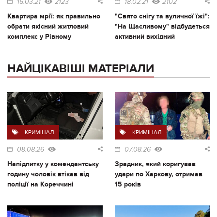
16.03.21
2123
18.02.21
2102
Квартира мрії: як правильно
"Свято снігу та вуличної їжі":
обрати якісний житловий
"На Щасливому" відбудеться
комплекс у Рівному
активний вихідний
НАЙЦІКАВІШІ МАТЕРІАЛИ
КРИМІНАЛ
КРИМІНАЛ
08.08.26
07.08.26
Напідпитку у комендантську
Зрадник, який коригував
годину чоловік втікав від
удари по Харкову, отримав
поліції на Кореччині
15 років