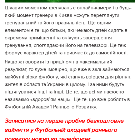
Цікавим моментом тренувань є онлайн-камери і в будь-
який момент тренери з Києва можуть переглянути
тренувальний та його правильність. Ще одним
елементом є те, що батьки, які чекають дітей сидять в
окремому приміщенні та очікують завершення
тренування, споглядаючи його на телевізорі. Це теж
формує характер дітей та привчає їх до самостійності.
Якщо ж говорити із прицілом на максимальний
результат, то дуже імовірно, що вже в залі займаються
майбутні зірки футболу, які стануть взірцем для рівнян,
жителів області та України в цілому. І за ними будуть
підтягуватися інші та інші. Це те, що всі ми пафосно
називаємо «здоров’ям нації». Це те, що вже роблять в
Футбольній Академії Раннього Розвитку.
Записатися на перше пробне безкоштовне
зайняття у Футбольній академії раннього
розвитку можна за телефоном: