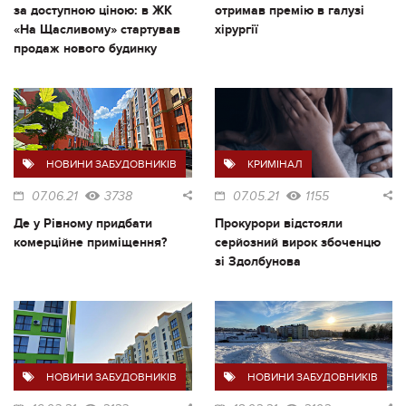
за доступною ціною: в ЖК
отримав премію в галузі
«На Щасливому» стартував
хірургії
продаж нового будинку
НОВИНИ ЗАБУДОВНИКІВ
КРИМІНАЛ
07.06.21
3738
07.05.21
1155
Де у Рівному придбати
Прокурори відстояли
комерційне приміщення?
серйозний вирок збоченцю
зі Здолбунова
НОВИНИ ЗАБУДОВНИКІВ
НОВИНИ ЗАБУДОВНИКІВ