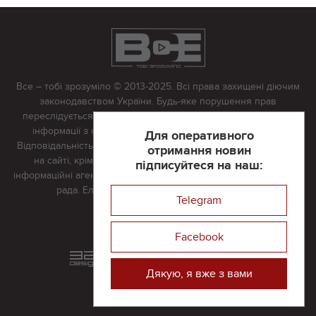
Все – тобі зрозуміло © 2013-2025. Всі права захищені діючим
законодавством України. Будь-яке порушення прав
переслідується в судовому порядку. Будь-яке відтворення
інформації з сайту тільки з письмово дозволу редакції.
Для оперативного
Відповідальність за достовірність усіх матеріалів, розміщених
отримання новин
на сайті, крім матеріалів, які містять посилання на інші
підписуйтеся на наш:
інформаційні агентства або інтернет-видання, несе редакційна
рада. Електронна пошта:
vserivne@gmail.com
Telegram
Реклама на сайті
Facebook
Розроблений та підтримується
в
компанії 32х32
Дякую, я вже з вами