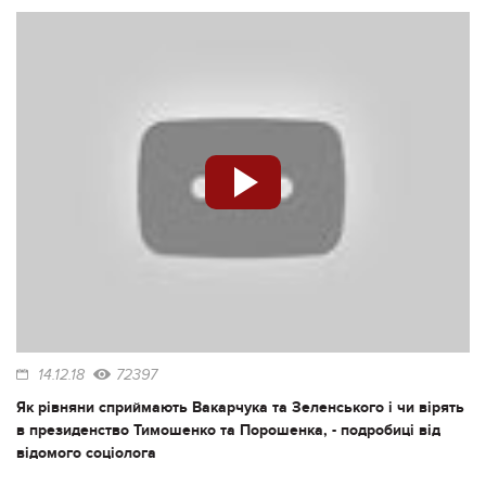
14.12.18
72397
Як рівняни сприймають Вакарчука та Зеленського і чи вірять
в президенство Тимошенко та Порошенка, - подробиці від
відомого соціолога