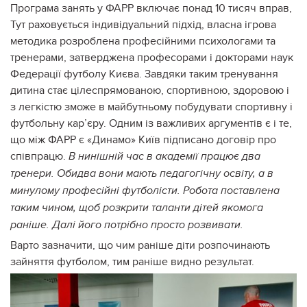
Програма занять у ФАРР включає понад 10 тисяч вправ,
Тут раховується індивідуальний підхід, власна ігрова
методика розроблена професійними психологами та
тренерами, затверджена професорами і докторами наук
Федерації футболу Києва. Завдяки таким тренування
дитина стає цілеспрямованою, спортивною, здоровою і
з легкістю зможе в майбутньому побудувати спортивну і
футбольну кар’єру. Одним із важливих аргументів є і те,
що між ФАРР є «Динамо» Київ підписано договір про
співпрацю.
В нинішній час в академії працює два
тренери. Обидва вони мають педагогічну освіту, а в
минулому професійні футболісти. Робота поставлена
таким чином, щоб розкрити таланти дітей якомога
раніше. Далі його потрібно просто розвивати.
Варто зазначити, що чим раніше діти розпочинають
зайняття футболом, тим раніше видно результат.