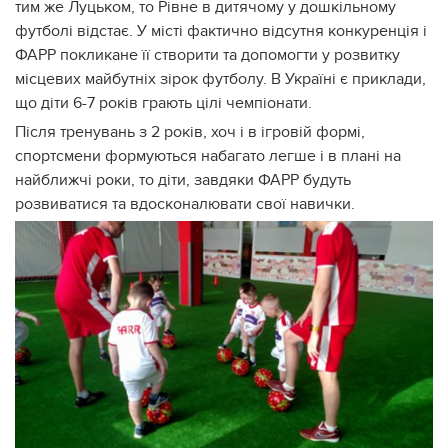
тим же Луцьком, то Рівне в дитячому у дошкільному
футболі відстає. У місті фактично відсутня конкуренція і
ФАРР покликане її створити та допомогти у розвитку
місцевих майбутніх зірок футболу. В Україні є приклади,
що діти 6-7 років грають цілі чемпіонати.
Після тренувань з 2 років, хоч і в ігровій формі,
спортсмени формуються набагато легше і в плані на
найближчі роки, то діти, завдяки ФАРР будуть
розвиватися та вдосконалювати свої навички.