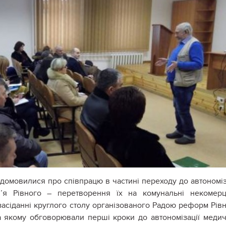
і домовилися про співпрацю в частині переходу до автономіз
’я Рівного – перетворення їх на комунальні некомерц
 засіданні круглого столу організованого Радою реформ Рів
а якому обговорювали перші кроки до автономізації меди