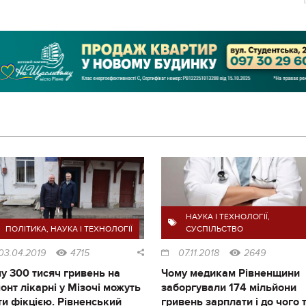
НАУКА І ТЕХНОЛОГІЇ
,
ПОЛІТИКА
,
НАУКА І ТЕХНОЛОГІЇ
СУСПІЛЬСТВО
03.04.2019
4715
07.11.2018
2649
у 300 тисяч гривень на
Чому медикам Рівненщини
онт лікарні у Мізочі можуть
заборгували 174 мільйони
ти фікцією. Рівненський
гривень зарплати і до чого 