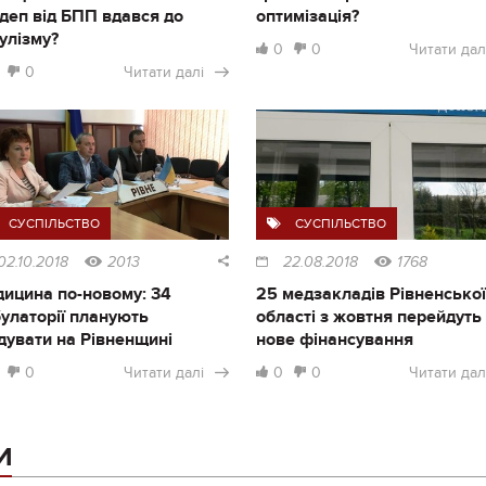
деп від БПП вдався до
оптимізація?
улізму?
0
0
Читати дал
0
Читати далі
СУСПІЛЬСТВО
СУСПІЛЬСТВО
02.10.2018
2013
22.08.2018
1768
ицина по-новому: 34
25 медзакладів Рівненської
улаторії планують
області з жовтня перейдуть
дувати на Рівненщині
нове фінансування
0
Читати далі
0
0
Читати дал
И