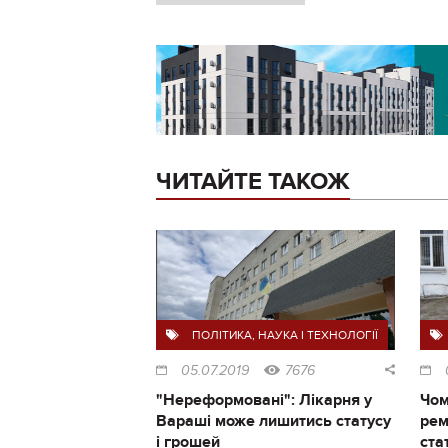
ЧИТАЙТЕ ТАКОЖ
ПОЛІТИКА
,
НАУКА І ТЕХНОЛОГІЇ
05.07.2019
7676
"Нереформовані": Лікарня у
Чом
Вараші може лишитись статусу
рем
і грошей
ста