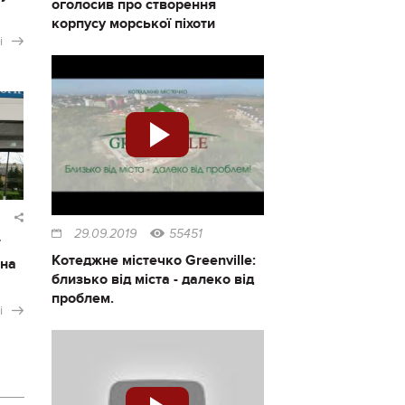
оголосив про створення
корпусу морської піхоти
і
29.09.2019
55451
Котеджне містечко Greenville:
 на
близько від міста - далеко від
проблем.
і