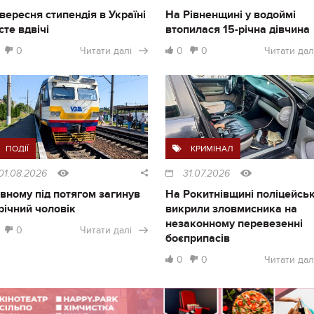
1 вересня стипендія в Україні
На Рівненщині у водоймі
сте вдвічі
втопилася 15-річна дівчина
0
Читати далі
0
0
Читати дал
ПОДІЇ
КРИМІНАЛ
01.08.2026
31.07.2026
івному під потягом загинув
На Рокитнівщині поліцейськ
річний чоловік
викрили зловмисника на
незаконному перевезенні
0
Читати далі
боєприпасів
0
0
Читати дал