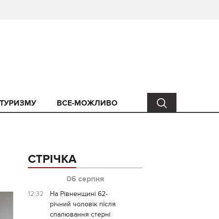
 ТУРИЗМУ
ВСЕ-МОЖЛИВО
СТРІЧКА
06 серпня
12:32
На Рівненщині 62-
річний чоловік після
спалювання стерні