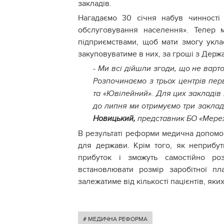
закладів.
Нагадаємо 30 січня набув чинності 
обслуговування населення». Тепер 
підприємствами, щоб мати змогу укла
закуповуватиме в них, за гроші з Держ
- Ми всі дійшли згоди, що не варт
Розпочинаємо з трьох центрів пер
та «Ювілейний». Для цих закладів 
до липня ми отримуємо три заклад
Новицький,
представник БО «Мережа
В результаті реформи медична допомог
для держави. Крім того, як неприбут
прибуток і зможуть самостійно ро
встановлювати розмір заробітної п
залежатиме від кількості пацієнтів, яки
# МЕДИЧНА РЕФОРМА