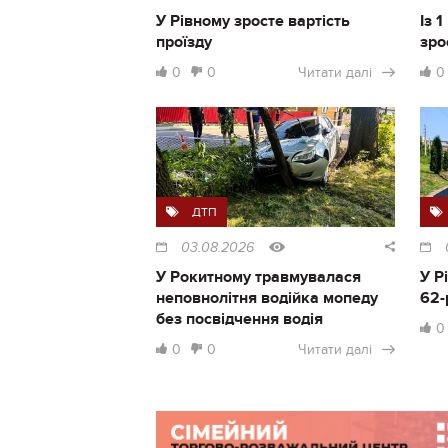
У Рівному зросте вартість
Із 
проїзду
зро
0
0
Читати далі
0
ДТП
03.08.2026
У Рокитному травмувалася
У Р
неповнолітня водійка мопеду
62-
без посвідчення водія
0
0
0
Читати далі