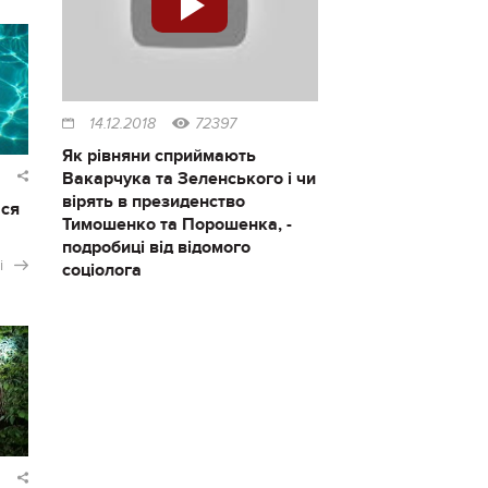
14.12.2018
72397
Як рівняни сприймають
Вакарчука та Зеленського і чи
вірять в президенство
ася
Тимошенко та Порошенка, -
подробиці від відомого
і
соціолога