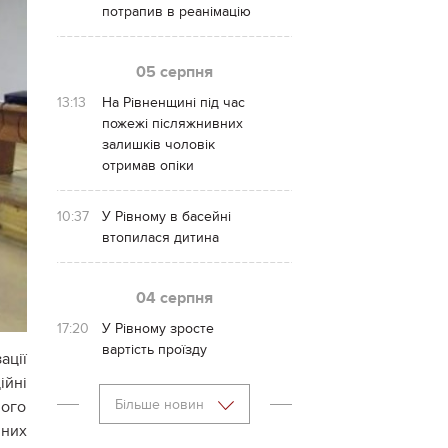
потрапив в реанімацію
05 серпня
13:13
На Рівненщині під час
пожежі післяжнивних
залишків чоловік
отримав опіки
10:37
У Рівному в басейні
втопилася дитина
04 серпня
17:20
У Рівному зросте
вартість проїзду
ації
ійні
Більше новин
ного
чних