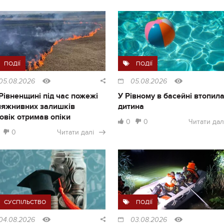
ПОДІЇ
ПОДІЇ
05.08.2026
05.08.2026
Рівненщині під час пожежі
У Рівному в басейні втопил
ляжнивних залишків
дитина
овік отримав опіки
0
0
Читати дал
0
Читати далі
СУСПІЛЬСТВО
ПОДІЇ
04.08.2026
03.08.2026