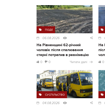
ПОДІЇ
06.08.2026
На Рівненщині 62-річний
На 
чоловік після спалювання
піс
стерні потрапив в реанімацію
чол
0
0
Читати далі
0
СУСПІЛЬСТВО
04.08.2026