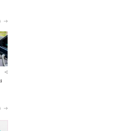
і
і
і