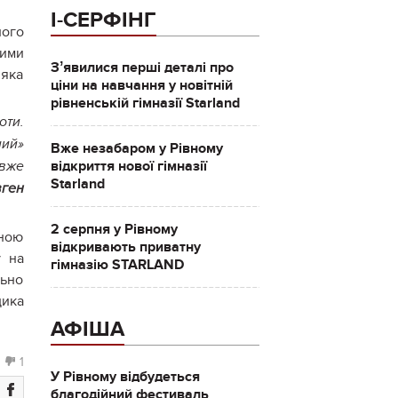
І-СЕРФІНГ
ного
ними
Зʼявилися перші деталі про
 яка
ціни на навчання у новітній
рівненській гімназії Starland
оти.
ний»
Вже незабаром у Рівному
відкриття нової гімназії
 вже
Starland
ген
2 серпня у Рівному
тною
відкривають приватну
у на
гімназію STARLAND
ьно
дика
АФІША
1
У Рівному відбудеться
благодійний фестиваль