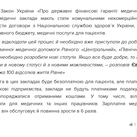
Закон України «Про державні фінансові гарантії медич
медичні заклади мають стати комунальними некомерцій
сти договори з Національною службою здоров’я України,
авного бюджету, медичні послуги для пацієнтів.
о відкладати цей процес й необхідно вже приступати до роб
винної медичної допомоги Рівного: «Центральний», «Північ
необхідно розробити нові статути. Якщо все буде добре, то
и в новому статусі й з новими можливостями, – розповів
Єв
 100 відсотків життя Рівне»
а в цих закладах буде безоплатною для пацієнта, але пла
кові підприємства, заклади не будуть платниками податк
зпоряджатися отриманими коштами. У тому числі, віл
лати для медичних та інших працівників. Зарплатня ме
х він обслуговує й повинна зрости в 6 разів.
1