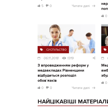
нар
5
0
Читати далі
поп
0
СУСПІЛЬСТВО
06.11.2018
1319
З впровадженням реформ у
Мед
медзакладах Рівненщини
амб
відбудеться розподіл
збу
обов`язків
0
0
0
Читати далі
НАЙЦІКАВІШІ МАТЕРІАЛ