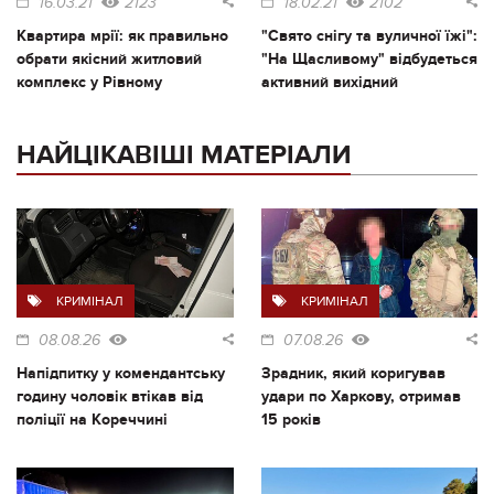
16.03.21
2123
18.02.21
2102
Квартира мрії: як правильно
"Свято снігу та вуличної їжі":
обрати якісний житловий
"На Щасливому" відбудеться
комплекс у Рівному
активний вихідний
НАЙЦІКАВІШІ МАТЕРІАЛИ
КРИМІНАЛ
КРИМІНАЛ
08.08.26
07.08.26
Напідпитку у комендантську
Зрадник, який коригував
годину чоловік втікав від
удари по Харкову, отримав
поліції на Кореччині
15 років