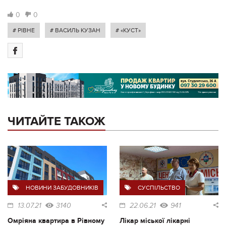
0
0
# РІВНЕ
# ВАСИЛЬ КУЗАН
# «КУСТ»
ЧИТАЙТЕ ТАКОЖ
НОВИНИ ЗАБУДОВНИКІВ
СУСПІЛЬСТВО
13.07.21
3140
22.06.21
941
Омріяна квартира в Рівному
Лікар міської лікарні