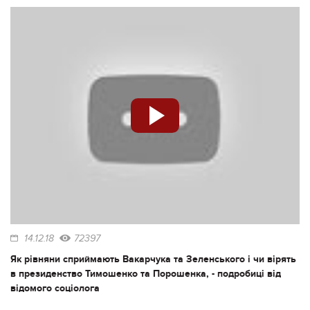
14.12.18
72397
Як рівняни сприймають Вакарчука та Зеленського і чи вірять
в президенство Тимошенко та Порошенка, - подробиці від
відомого соціолога