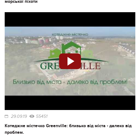
морської піхоти
29.09.19
55451
Котеджне містечко Greenville: близько від міста - далеко від
проблем.