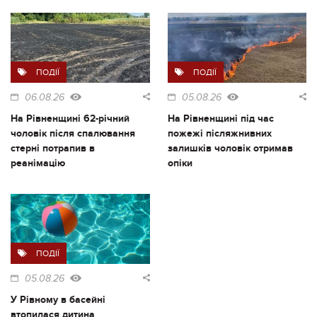
ПОДІЇ
ПОДІЇ
06.08.26
05.08.26
На Рівненщині 62-річний
На Рівненщині під час
чоловік після спалювання
пожежі післяжнивних
стерні потрапив в
залишків чоловік отримав
реанімацію
опіки
ПОДІЇ
05.08.26
У Рівному в басейні
втопилася дитина