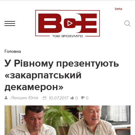
Головна
У Рівному презентують
«закарпатський
декамерон»
Люкшин Юлія
0
0
10.07.2017