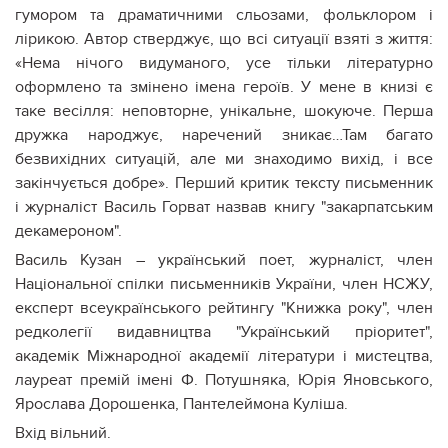
гумором та драматичними сльозами, фольклором і
лірикою. Автор стверджує, що всі ситуації взяті з життя:
«Нема нічого видуманого, усе тільки літературно
оформлено та змінено імена героїв. У мене в книзі є
таке весілля: неповторне, унікальне, шокуюче. Перша
дружка народжує, наречений зникає…Там багато
безвихідних ситуацій, але ми знаходимо вихід, і все
закінчується добре». Перший критик тексту письменник
і журналіст Василь Горват назвав книгу "закарпатським
декамероном".
Василь Кузан – український поет, журналіст, член
Національної спілки письменників України, член НСЖУ,
експерт всеукраїнського рейтингу "Книжка року", член
редколегії видавництва "Український пріоритет",
академік Міжнародної академії літератури і мистецтва,
лауреат премій імені Ф. Потушняка, Юрія Яновського,
Ярослава Дорошенка, Пантелеймона Куліша.
Вхід вільний.