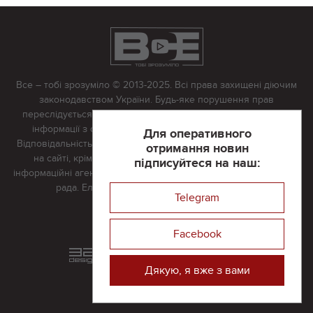
Все – тобі зрозуміло © 2013-2025. Всі права захищені діючим
законодавством України. Будь-яке порушення прав
переслідується в судовому порядку. Будь-яке відтворення
інформації з сайту тільки з письмово дозволу редакції.
Для оперативного
Відповідальність за достовірність усіх матеріалів, розміщених
отримання новин
на сайті, крім матеріалів, які містять посилання на інші
підписуйтеся на наш:
інформаційні агентства або інтернет-видання, несе редакційна
рада. Електронна пошта:
vserivne@gmail.com
Telegram
Реклама на сайті
Facebook
Розроблений та підтримується
в
компанії 32х32
Дякую, я вже з вами