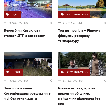
ДТП
СУСПІЛЬСТВО
07.08.26
07.08.26
Вчора біля Квасилова
Три дні поспіль у Рівному
сталася ДТП з автовозом
фіксують рекордну
температуру
ПОДІЇ
СУСПІЛЬСТВО
07.08.26
06.08.26
Зниклого жителя
Рівненські вандали не
Костопільщини розшукали в
виконали обіцянки:
лісі без ознак життя
майданчик відновили без
них