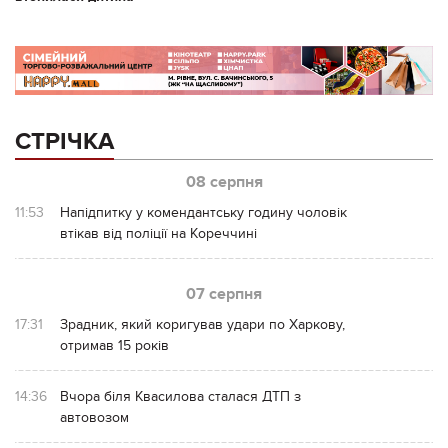
СТРІЧКА
08 серпня
11:53
Напідпитку у комендантську годину чоловік
втікав від поліції на Кореччині
07 серпня
17:31
Зрадник, який коригував удари по Харкову,
отримав 15 років
14:36
Вчора біля Квасилова сталася ДТП з
автовозом