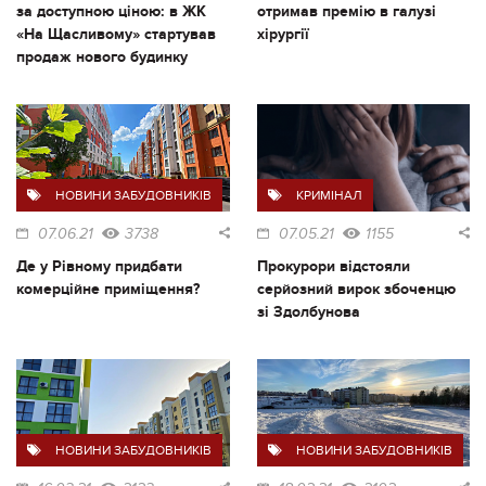
за доступною ціною: в ЖК
отримав премію в галузі
«На Щасливому» стартував
хірургії
продаж нового будинку
НОВИНИ ЗАБУДОВНИКІВ
КРИМІНАЛ
07.06.21
3738
07.05.21
1155
Де у Рівному придбати
Прокурори відстояли
комерційне приміщення?
серйозний вирок збоченцю
зі Здолбунова
НОВИНИ ЗАБУДОВНИКІВ
НОВИНИ ЗАБУДОВНИКІВ