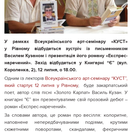
У рамках Всеукраїнського арт-семінару «КУСТ»
у Рівному відбудеться зустріч із письменником
Василем Кузаном і презентація його роману «Експрес-
наречений». Захід відбудеться у Книгарні “Є” (вул.
Короленка, 2), 12 липня, о 18.00.
Одним із лекторів
Всеукраїнського арт-семінару “КУСТ”,
який стартує 12 липня у Рівному
, буде закарпатський
поет, автор слів пісні «Золото Карпат» Василь Кузан. У
книгарні "Є” він презентуватиме свій прозовий дебют –
роман «Експрес-наречений».
За словами автора, це роман про весілля: колоритне,
наповнене непередбачуваними подіями, крутими
сюжетними поворотами, скандалами, феєричним