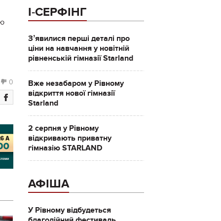
І-СЕРФІНГ
ою
Зʼявилися перші деталі про
ціни на навчання у новітній
рівненській гімназії Starland
0
Вже незабаром у Рівному
відкриття нової гімназії
Starland
2 серпня у Рівному
відкривають приватну
гімназію STARLAND
АФІША
У Рівному відбудеться
благодійний фестиваль