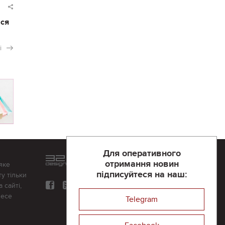
ася
і
Для оперативного
Розроблений та підтримується
отримання новин
яке
в
компанії 32х32
підписуйтеся на наш:
у тільки
 сайті,
несе
Telegram