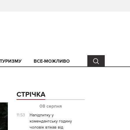
 ТУРИЗМУ
ВСЕ-МОЖЛИВО
СТРІЧКА
08 серпня
11:53
Напідпитку у
комендантську годину
чоловік втікав від