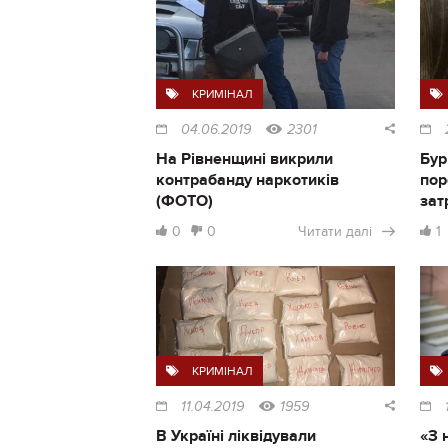
КРИМІНАЛ
04.06.2019
2301
На Рівненщині викрили
Бур
контрабанду наркотиків
пор
(ФОТО)
зат
0
0
Читати далі
1
КРИМІНАЛ
11.04.2019
1959
В Україні ліквідували
«З 