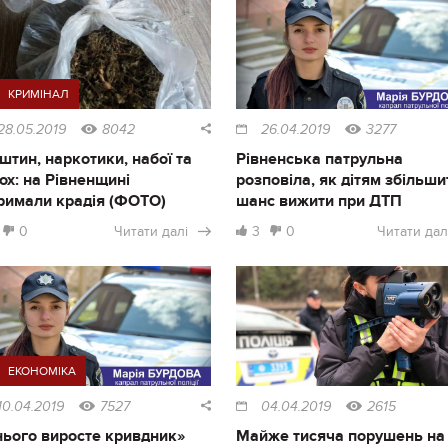
КРИМІНАЛ
28.05.2019
8042
26.04.2019
3277
штин, наркотики, набої та
Рівненська патрульна
ох: на Рівненщині
розповіла, як дітям збільши
римали крадія (ФОТО)
шанс вижити при ДТП
0
Читати далі
3
0
Читати дал
ЕКОНОМІКА
10.04.2019
7527
04.04.2019
2615
нього виросте кривдник»
Майже тисяча порушень на