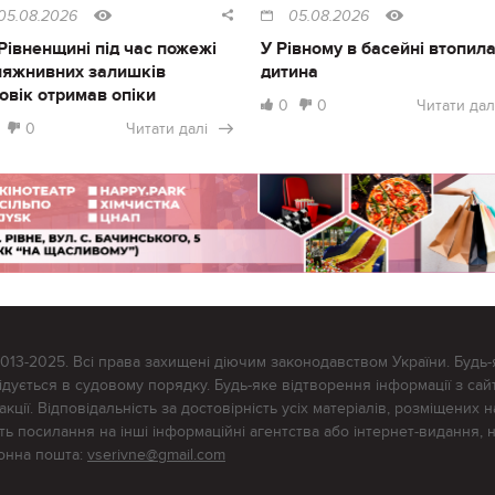
05.08.2026
05.08.2026
Рівненщині під час пожежі
У Рівному в басейні втопил
ляжнивних залишків
дитина
овік отримав опіки
0
0
Читати дал
0
Читати далі
2013-2025. Всі права захищені діючим законодавством України. Будь-
ується в судовому порядку. Будь-яке відтворення інформації з сайт
ції. Відповідальність за достовірність усіх матеріалів, розміщених на
тять посилання на інші інформаційні агентства або інтернет-видання, 
ронна пошта:
vserivne@gmail.com