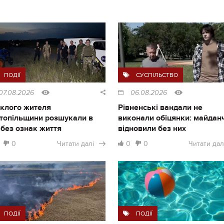
ПОДІЇ
СУСПІЛЬСТВО
07.08.2026
06.08.2026
клого жителя
Рівненські вандали не
топільщини розшукали в
виконали обіцянки: майдан
і без ознак життя
відновили без них
0
Читати далі
0
0
Читати дал
ПОДІЇ
ПОДІЇ