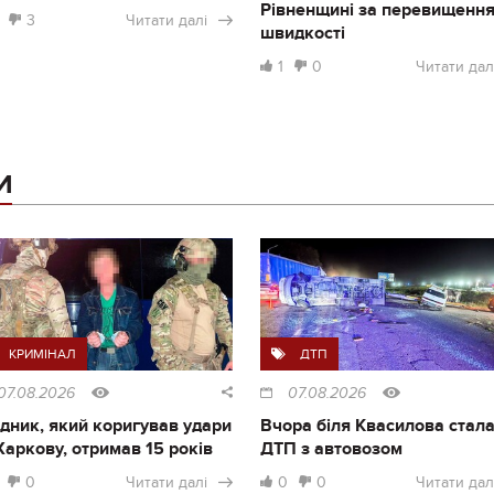
Рівненщині за перевищенн
3
Читати далі
швидкості
1
0
Читати дал
И
КРИМІНАЛ
ДТП
07.08.2026
07.08.2026
дник, який коригував удари
Вчора біля Квасилова стал
Харкову, отримав 15 років
ДТП з автовозом
0
Читати далі
0
0
Читати дал