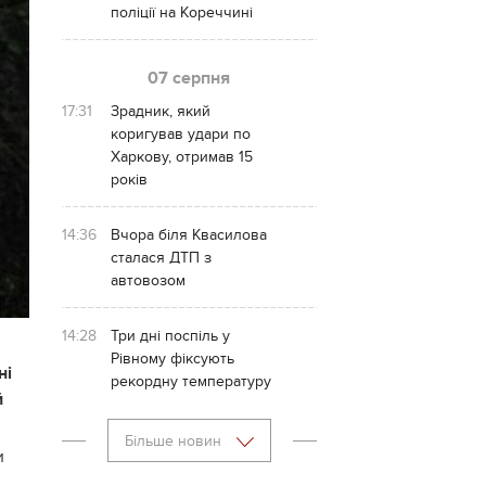
поліції на Кореччині
07 серпня
17:31
Зрадник, який
коригував удари по
Харкову, отримав 15
років
14:36
Вчора біля Квасилова
сталася ДТП з
автовозом
14:28
Три дні поспіль у
Рівному фіксують
ні
рекордну температуру
й
Більше новин
и