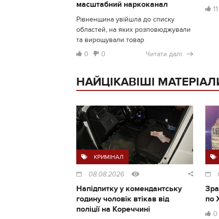
масштабний наркоканал
11
Рівненщина увійшла до списку
областей, на яких розповюджували
та вирощували товар
0
0
Читати далі
НАЙЦІКАВІШІ МАТЕРІАЛ
КРИМІНАЛ
08.08.2026
Напідпитку у комендантську
Зра
годину чоловік втікав від
по 
поліції на Кореччині
0