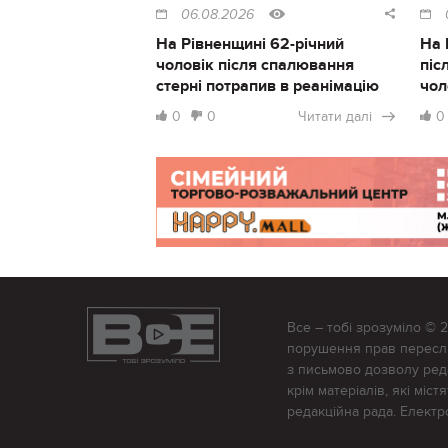
06.08.2026
На Рівненщині 62-річний
На 
чоловік після спалювання
піс
стерні потрапив в реанімацію
чол
0
0
Читати далі
0
Все – тобі зрозуміло © 
порушення прав переслід
з письмово дозволу редак
крім матеріалів, які міс
редакційна рада. Елект