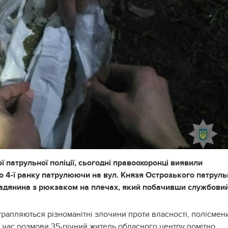
 патрульної поліції, сьогодні правоохоронці виявили
ко 4-ї ранку патрулюючи на вул. Князя Острозького патруль
омадянина з рюкзаком на плечах, який побачивши службови
трапляються різноманітні злочини проти власності, полісмен
 час розмови 35-річний житель обласного центру помітно