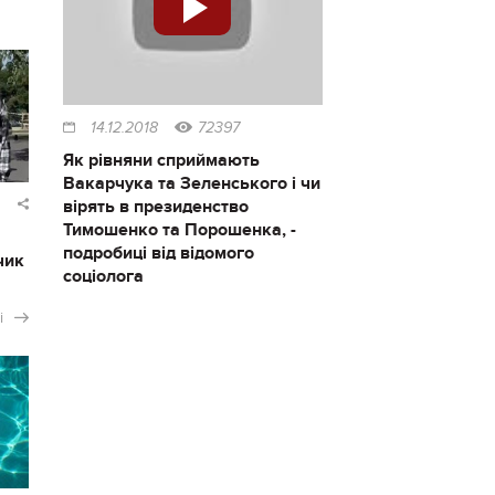
14.12.2018
72397
Як рівняни сприймають
Вакарчука та Зеленського і чи
вірять в президенство
Тимошенко та Порошенка, -
подробиці від відомого
чик
соціолога
і