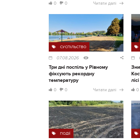
0
0
Читати далі
СУСПІЛЬСТВО
07.08.2026
Три дні поспіль у Рівному
Зни
фіксують рекордну
Кос
температуру
ліс
0
0
Читати далі
0
ПОДІЇ