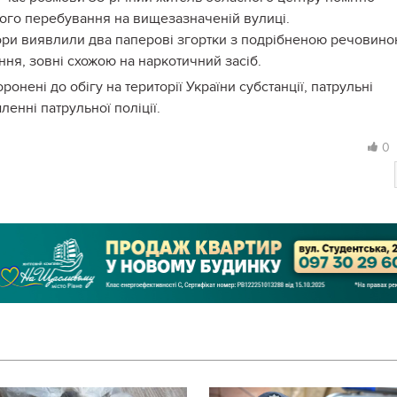
вого перебування на вищезазначеній вулиці.
тори виявлили два паперові згортки з подрібненою речовин
ня, зовні схожою на наркотичний засіб.
онені до обігу на території України субстанції, патрульні
ленні патрульної поліції.
0