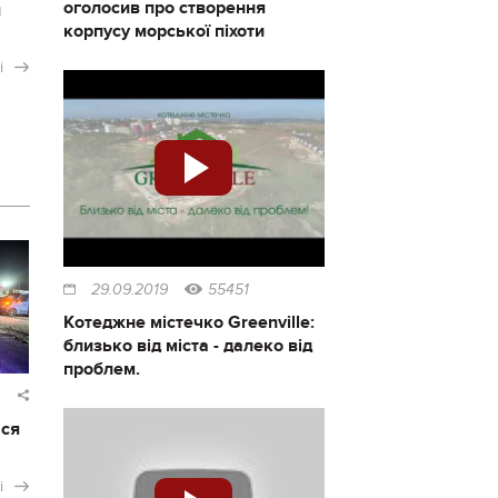
оголосив про створення
я
корпусу морської піхоти
і
29.09.2019
55451
Котеджне містечко Greenville:
близько від міста - далеко від
проблем.
ася
і