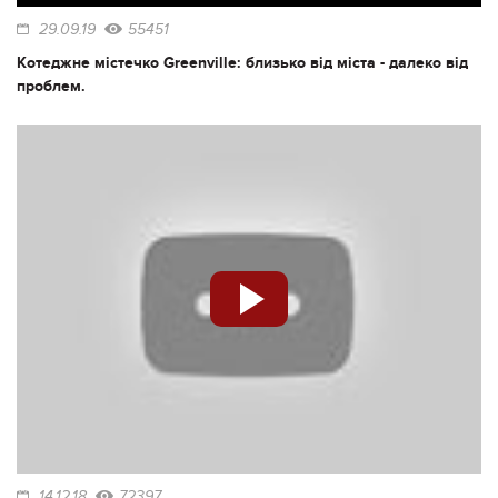
29.09.19
55451
Котеджне містечко Greenville: близько від міста - далеко від
проблем.
14.12.18
72397