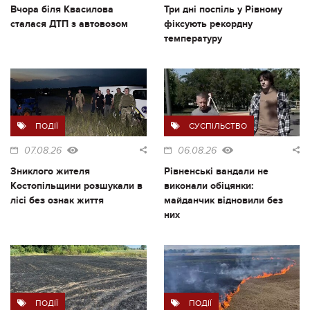
Вчора біля Квасилова
Три дні поспіль у Рівному
сталася ДТП з автовозом
фіксують рекордну
температуру
ПОДІЇ
СУСПІЛЬСТВО
07.08.26
06.08.26
Зниклого жителя
Рівненські вандали не
Костопільщини розшукали в
виконали обіцянки:
лісі без ознак життя
майданчик відновили без
них
ПОДІЇ
ПОДІЇ