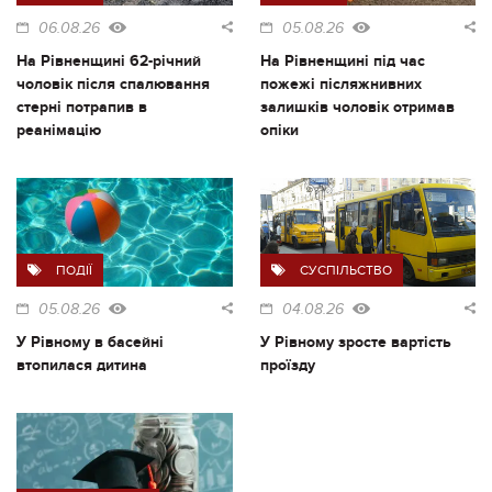
06.08.26
05.08.26
На Рівненщині 62-річний
На Рівненщині під час
чоловік після спалювання
пожежі післяжнивних
стерні потрапив в
залишків чоловік отримав
реанімацію
опіки
ПОДІЇ
СУСПІЛЬСТВО
05.08.26
04.08.26
У Рівному в басейні
У Рівному зросте вартість
втопилася дитина
проїзду