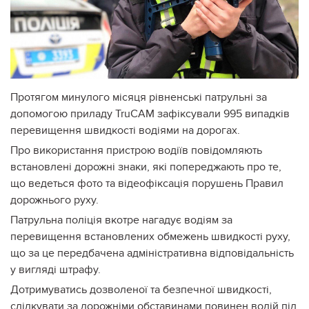
Протягом минулого місяця рівненські патрульні за
допомогою приладу TruCAM зафіксували 995 випадків
перевищення швидкості водіями на дорогах.
Про використання пристрою водіїв повідомляють
встановлені дорожні знаки, які попереджають про те,
що ведеться фото та відеофіксація порушень Правил
дорожнього руху.
Патрульна поліція вкотре нагадує водіям за
перевищення встановлених обмежень швидкості руху,
що за це передбачена адміністративна відповідальність
у вигляді штрафу.
Дотримуватись дозволеної та безпечної швидкості,
слідкувати за дорожніми обставинами повинен водій під