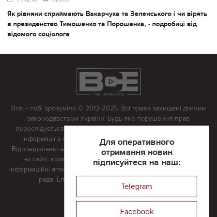
Як рівняни сприймають Вакарчука та Зеленського і чи вірять
в президенство Тимошенко та Порошенка, - подробиці від
відомого соціолога
Все – тобі зрозуміло © 2013-2025. Всі права захищені діючим
законодавством України. Будь-яке порушення прав
переслідується в судовому порядку. Будь-яке відтворення
інформації з сайту тільки з письмово дозволу редакції.
Для оперативного
Відповідальність за достовірність усіх матеріалів, розміщених
отримання новин
на сайті, крім матеріалів, які містять посилання на інші
підписуйтеся на наш:
інформаційні агентства або інтернет-видання, несе редакційна
рада. Електронна пошта:
vserivne@gmail.com
Telegram
Реклама на сайті
Facebook