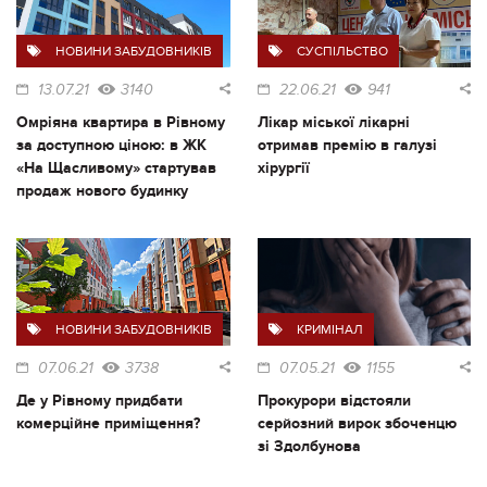
НОВИНИ ЗАБУДОВНИКІВ
СУСПІЛЬСТВО
13.07.21
3140
22.06.21
941
Омріяна квартира в Рівному
Лікар міської лікарні
за доступною ціною: в ЖК
отримав премію в галузі
«На Щасливому» стартував
хірургії
продаж нового будинку
НОВИНИ ЗАБУДОВНИКІВ
КРИМІНАЛ
07.06.21
3738
07.05.21
1155
Де у Рівному придбати
Прокурори відстояли
комерційне приміщення?
серйозний вирок збоченцю
зі Здолбунова