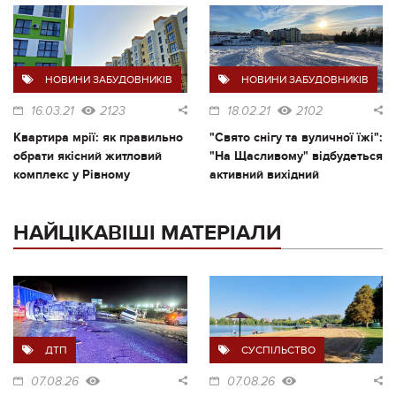
НОВИНИ ЗАБУДОВНИКІВ
НОВИНИ ЗАБУДОВНИКІВ
16.03.21
2123
18.02.21
2102
Квартира мрії: як правильно
"Свято снігу та вуличної їжі":
обрати якісний житловий
"На Щасливому" відбудеться
комплекс у Рівному
активний вихідний
НАЙЦІКАВІШІ МАТЕРІАЛИ
ДТП
СУСПІЛЬСТВО
07.08.26
07.08.26