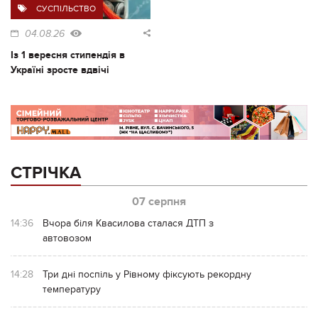
СУСПІЛЬСТВО
04.08.26
Із 1 вересня стипендія в
Україні зросте вдвічі
СТРІЧКА
07 серпня
14:36
Вчора біля Квасилова сталася ДТП з
автовозом
14:28
Три дні поспіль у Рівному фіксують рекордну
температуру