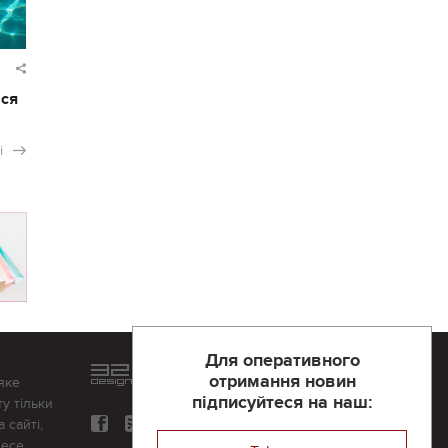
ася
і
Для оперативного
Розроблений та підтримується
отримання новин
яке
в
компанії 32х32
підписуйтеся на наш:
у тільки
 сайті,
несе