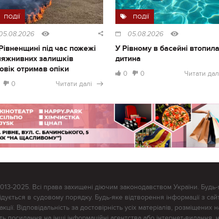
ПОДІЇ
ПОДІЇ
05.08.2026
05.08.2026
Рівненщині під час пожежі
У Рівному в басейні втопил
ляжнивних залишків
дитина
овік отримав опіки
0
0
Читати дал
0
Читати далі
2013-2025. Всі права захищені діючим законодавством України. Будь-
ується в судовому порядку. Будь-яке відтворення інформації з сайт
ції. Відповідальність за достовірність усіх матеріалів, розміщених на
тять посилання на інші інформаційні агентства або інтернет-видання, 