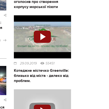
оголосив про створення
корпусу морської піхоти
:
ся
і
29.09.2019
55451
Котеджне містечко Greenville:
близько від міста - далеко від
проблем.
ася