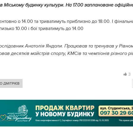
 в Міському будинку культури. На 17.00 заплановане офіційн
нтовно о 14.00 та триватимуть приблизно до 18.00. І фінальн
изько 10.00 і бої триватимуть до 14.00
послідовник Анатолія Яндали. Працював та тренував у Рівно
овав десятків майстрів спорту, КМСів та чемпіонів різного р
3
О ДМІТРІЄВ