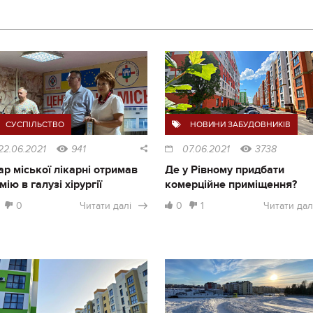
СУСПІЛЬСТВО
НОВИНИ ЗАБУДОВНИКІВ
22.06.2021
941
07.06.2021
3738
ар міської лікарні отримав
Де у Рівному придбати
мію в галузі хірургії
комерційне приміщення?
0
Читати далі
0
1
Читати дал