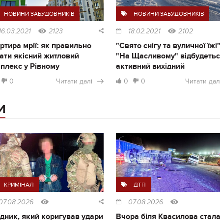
НОВИНИ ЗАБУДОВНИКІВ
НОВИНИ ЗАБУДОВНИКІВ
16.03.2021
2123
18.02.2021
2102
ртира мрії: як правильно
"Свято снігу та вуличної їжі"
ати якісний житловий
"На Щасливому" відбудеть
плекс у Рівному
активний вихідний
0
Читати далі
0
0
Читати дал
И
КРИМІНАЛ
ДТП
07.08.2026
07.08.2026
дник, який коригував удари
Вчора біля Квасилова стал