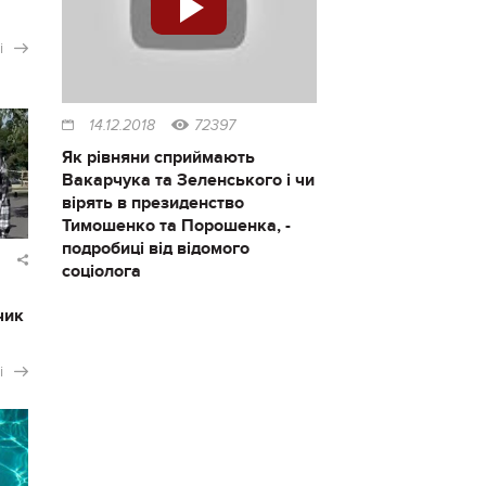
і
14.12.2018
72397
Як рівняни сприймають
Вакарчука та Зеленського і чи
вірять в президенство
Тимошенко та Порошенка, -
подробиці від відомого
соціолога
чик
і