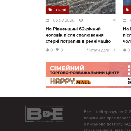
ПОДІЇ
06.08.2026
На Рівненщині 62-річний
На 
чоловік після спалювання
піс
стерні потрапив в реанімацію
чол
0
0
Читати далі
0
Все – тобі зрозуміло © 
порушення прав переслід
з письмово дозволу редак
крім матеріалів, які міс