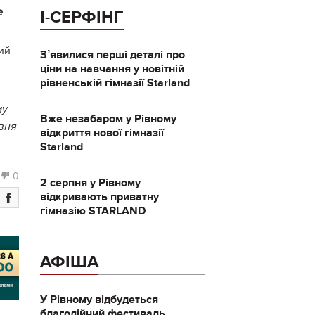
е
І-СЕРФІНГ
ий
Зʼявилися перші деталі про
ціни на навчання у новітній
рівненській гімназії Starland
му
Вже незабаром у Рівному
івня
відкриття нової гімназії
Starland
0
2 серпня у Рівному
відкривають приватну
гімназію STARLAND
АФІША
У Рівному відбудеться
благодійний фестиваль