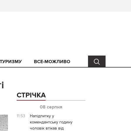
 ТУРИЗМУ
ВСЕ-МОЖЛИВО
і
СТРІЧКА
08 серпня
11:53
Напідпитку у
комендантську годину
чоловік втікав від