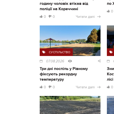
годину чоловік втікав від
по 
поліції на Кореччині
0
0
0
Читати далі
СУСПІЛЬСТВО
07.08.2026
Три дні поспіль у Рівному
Зни
фіксують рекордну
Кос
температуру
ліс
0
0
Читати далі
0