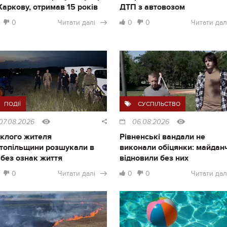
Харкову, отримав 15 років
ДТП з автовозом
0
Читати далі
0
0
Читати дал
ПОДІЇ
СУСПІЛЬСТВО
07.08.2026
06.08.2026
клого жителя
Рівненські вандали не
топільщини розшукали в
виконали обіцянки: майдан
і без ознак життя
відновили без них
0
Читати далі
0
0
Читати дал