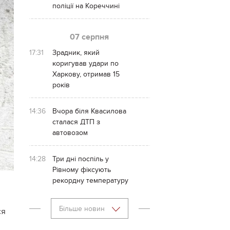
поліції на Кореччині
07 серпня
17:31
Зрадник, який
коригував удари по
Харкову, отримав 15
років
14:36
Вчора біля Квасилова
сталася ДТП з
автовозом
14:28
Три дні поспіль у
Рівному фіксують
рекордну температуру
Більше новин
ся