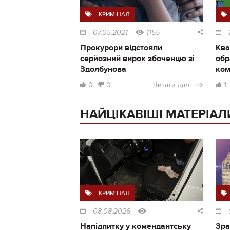
КРИМІНАЛ
07.05.2021
1155
Прокурори відстояли
Ква
серйозний вирок збоченцю зі
обр
Здолбунова
ком
0
0
Читати далі
1
НАЙЦІКАВІШІ МАТЕРІАЛ
КРИМІНАЛ
08.08.2026
Напідпитку у комендантську
Зра