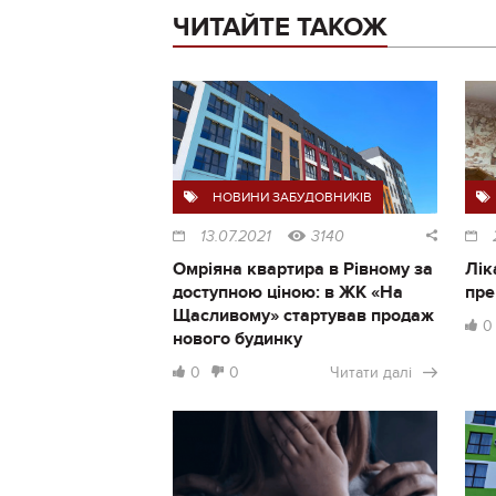
ЧИТАЙТЕ ТАКОЖ
НОВИНИ ЗАБУДОВНИКІВ
13.07.2021
3140
Омріяна квартира в Рівному за
Лік
доступною ціною: в ЖК «На
пре
Щасливому» стартував продаж
0
нового будинку
0
0
Читати далі