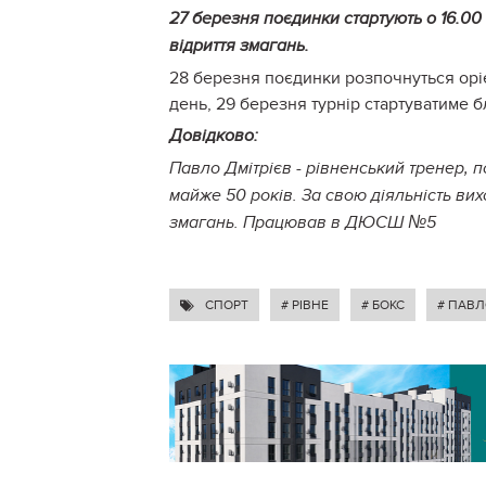
27 березня поєдинки стартують о 16.00
відриття змагань.
28 березня поєдинки розпочнуться оріє
день, 29 березня турнір стартуватиме бл
Довідково:
Павло Дмітрієв - рівненський тренер, 
майже 50 років. За свою діяльність вих
змагань. Працював в ДЮСШ №5
СПОРТ
# РІВНЕ
# БОКС
# ПАВЛ