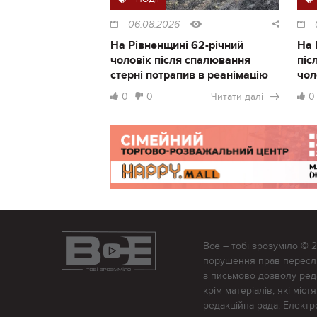
06.08.2026
На Рівненщині 62-річний
На 
чоловік після спалювання
піс
стерні потрапив в реанімацію
чол
0
0
Читати далі
0
Все – тобі зрозуміло © 
порушення прав переслід
з письмово дозволу редак
крім матеріалів, які міс
редакційна рада. Елект