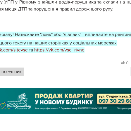
ку УПП у Рівному знайшли водія-порушника та склали на н
ня місця ДТП та порушення правил дорожнього руху.
ріалу! Натискайте "лайк" або "дізлайк" - впливайте на рейтинг
ього тексту на наших сторінках у соціальних мережах
ok.com/sitevse
та
https://vk.com/vse_rivne
0
Й-ПОРУШНИК