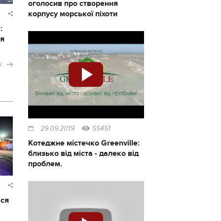
оголосив про створення
корпусу морської піхоти
:
ся
і
29.09.2019
55451
Котеджне містечко Greenville:
близько від міста - далеко від
проблем.
ася