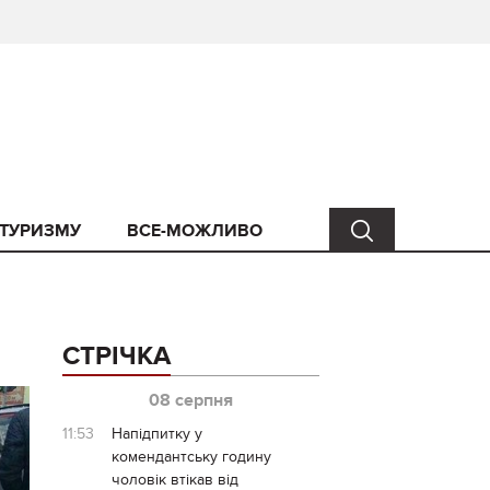
 ТУРИЗМУ
ВСЕ-МОЖЛИВО
СТРІЧКА
08 серпня
11:53
Напідпитку у
комендантську годину
чоловік втікав від