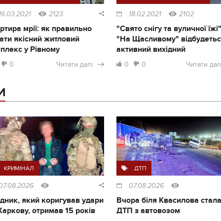
16.03.2021
2123
18.02.2021
2102
ртира мрії: як правильно
"Свято снігу та вуличної їжі"
ати якісний житловий
"На Щасливому" відбудеть
плекс у Рівному
активний вихідний
0
Читати далі
0
0
Читати дал
И
КРИМІНАЛ
ДТП
07.08.2026
07.08.2026
дник, який коригував удари
Вчора біля Квасилова стал
Харкову, отримав 15 років
ДТП з автовозом