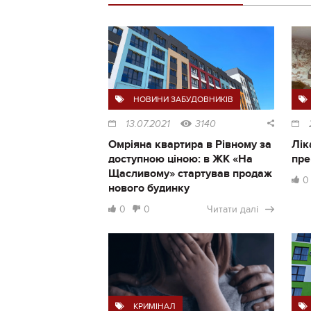
НОВИНИ ЗАБУДОВНИКІВ
13.07.2021
3140
Омріяна квартира в Рівному за
Лік
доступною ціною: в ЖК «На
пре
Щасливому» стартував продаж
0
нового будинку
0
0
Читати далі
КРИМІНАЛ