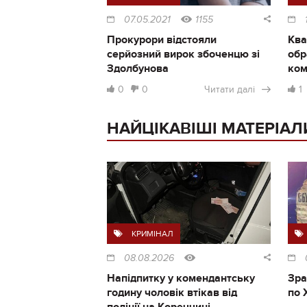
07.05.2021
1155
Прокурори відстояли
Ква
серйозний вирок збоченцю зі
обр
Здолбунова
ком
0
0
Читати далі
1
НАЙЦІКАВІШІ МАТЕРІАЛ
КРИМІНАЛ
08.08.2026
Напідпитку у комендантську
Зра
годину чоловік втікав від
по 
поліції на Кореччині