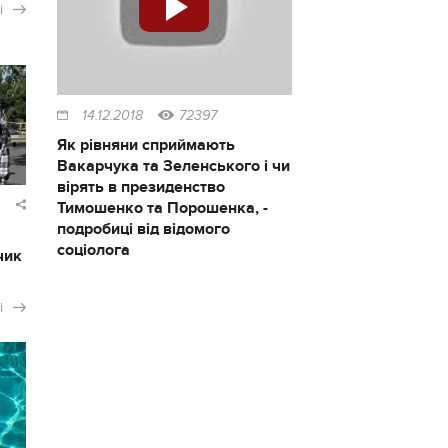
і
14.12.2018
72397
Як рівняни сприймають
Вакарчука та Зеленського і чи
вірять в президенство
Тимошенко та Порошенка, -
подробиці від відомого
соціолога
чик
і