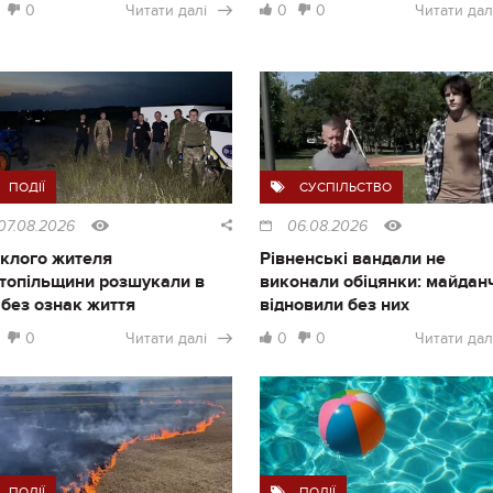
0
Читати далі
0
0
Читати дал
ПОДІЇ
СУСПІЛЬСТВО
07.08.2026
06.08.2026
клого жителя
Рівненські вандали не
топільщини розшукали в
виконали обіцянки: майдан
і без ознак життя
відновили без них
0
Читати далі
0
0
Читати дал
ПОДІЇ
ПОДІЇ