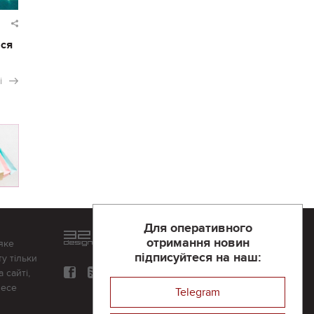
ася
і
Для оперативного
Розроблений та підтримується
отримання новин
яке
в
компанії 32х32
підписуйтеся на наш:
у тільки
 сайті,
несе
Telegram