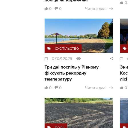
0
0
0
Читати далі
СУСПІЛЬСТВО
07.08.2026
Три дні поспіль у Рівному
Зни
фіксують рекордну
Кос
температуру
ліс
0
0
Читати далі
0
ПОДІЇ