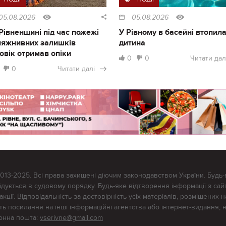
05.08.2026
05.08.2026
Рівненщині під час пожежі
У Рівному в басейні втопил
ляжнивних залишків
дитина
овік отримав опіки
0
0
Читати дал
0
Читати далі
2013-2025. Всі права захищені діючим законодавством України. Будь-
ується в судовому порядку. Будь-яке відтворення інформації з сайт
ції. Відповідальність за достовірність усіх матеріалів, розміщених на
тять посилання на інші інформаційні агентства або інтернет-видання, 
ронна пошта:
vserivne@gmail.com