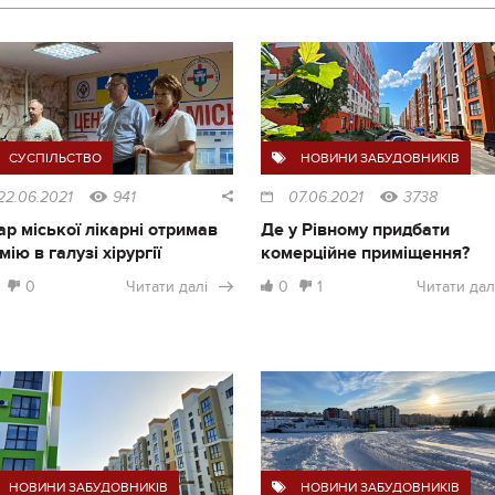
СУСПІЛЬСТВО
НОВИНИ ЗАБУДОВНИКІВ
22.06.2021
941
07.06.2021
3738
ар міської лікарні отримав
Де у Рівному придбати
мію в галузі хірургії
комерційне приміщення?
0
Читати далі
0
1
Читати дал
НОВИНИ ЗАБУДОВНИКІВ
НОВИНИ ЗАБУДОВНИКІВ