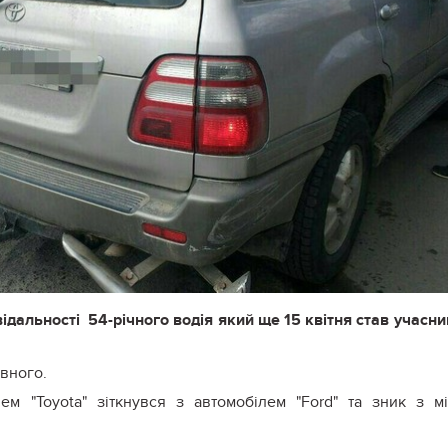
відальності 54-річного водія який ще 15 квітня став учасн
івного.
ем "Toyota" зіткнувся з автомобілем "Ford" та зник з м