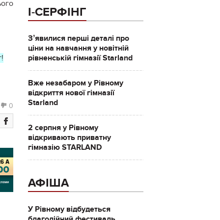
ього
І-СЕРФІНГ
Зʼявилися перші деталі про
ціни на навчання у новітній
рівненській гімназії Starland
!
Вже незабаром у Рівному
відкриття нової гімназії
Starland
0
2 серпня у Рівному
відкривають приватну
гімназію STARLAND
АФІША
У Рівному відбудеться
благодійний фестиваль