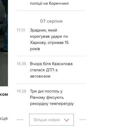
поліції на Кореччині
07 серпня
17:31
Зрадник, який
коригував удари по
Харкову, отримав 15
років
14:36
Вчора біля Квасилова
сталася ДТП з
автовозом
14:28
Три дні поспіль у
иком
Рівному фіксують
рекордну температуру
ісця
Більше новин