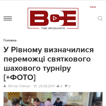
Головна
У Рівному визначилися
переможці святкового
шахового турніру
[+ФОТО]
Віктор Самчук
0
0
29.08.2017