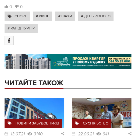
0
0
СПОРТ
# РІВНЕ
# ШАХИ
# ДЕНЬ РІВНОГО
# РАПІД ТУРНІР
ЧИТАЙТЕ ТАКОЖ
НОВИНИ ЗАБУДОВНИКІВ
СУСПІЛЬСТВО
13.07.21
3140
22.06.21
941