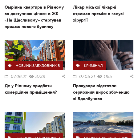
Омріяна квартира в Рівному
Лікар міської лікарні
за доступною ціною: в ЖК
отримав премію в галузі
«На Щасливому» стартував
хірургії
продаж нового будинку
НОВИНИ ЗАБУДОВНИКІВ
КРИМІНАЛ
07.06.21
3738
07.05.21
1155
Де у Рівному придбати
Прокурори відстояли
комерційне приміщення?
серйозний вирок збоченцю
зі Здолбунова