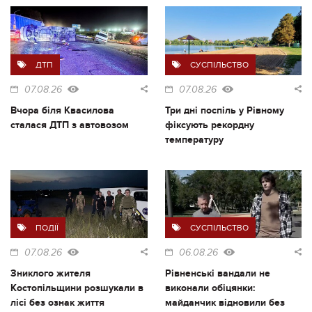
ДТП
СУСПІЛЬСТВО
07.08.26
07.08.26
Вчора біля Квасилова
Три дні поспіль у Рівному
сталася ДТП з автовозом
фіксують рекордну
температуру
ПОДІЇ
СУСПІЛЬСТВО
07.08.26
06.08.26
Зниклого жителя
Рівненські вандали не
Костопільщини розшукали в
виконали обіцянки:
лісі без ознак життя
майданчик відновили без