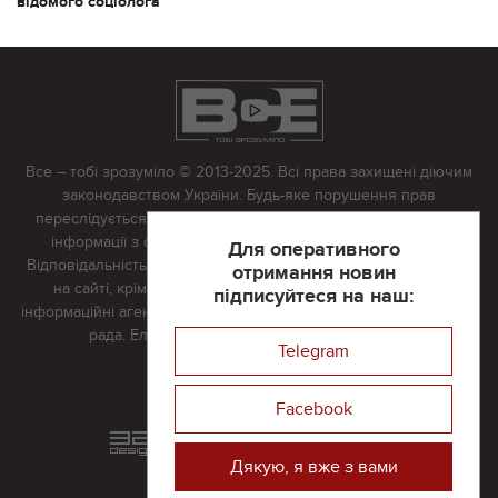
відомого соціолога
Все – тобі зрозуміло © 2013-2025. Всі права захищені діючим
законодавством України. Будь-яке порушення прав
переслідується в судовому порядку. Будь-яке відтворення
інформації з сайту тільки з письмово дозволу редакції.
Для оперативного
Відповідальність за достовірність усіх матеріалів, розміщених
отримання новин
на сайті, крім матеріалів, які містять посилання на інші
підписуйтеся на наш:
інформаційні агентства або інтернет-видання, несе редакційна
рада. Електронна пошта:
vserivne@gmail.com
Telegram
Реклама на сайті
Facebook
Розроблений та підтримується
в
компанії 32х32
Дякую, я вже з вами