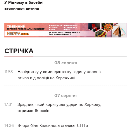
У Рівному в басейні
втопилася дитина
СТРІЧКА
08 серпня
11:53
Напідпитку у комендантську годину чоловік
втікав від поліції на Кореччині
07 серпня
17:31
Зрадник, який коригував удари по Харкову,
отримав 15 років
14:36
Вчора біля Квасилова сталася ДТП з