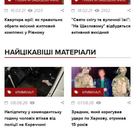
НОВИНИ ЗАБУДОВНИКІВ
НОВИНИ ЗАБУДОВНИКІВ
16.03.21
2123
18.02.21
2102
Квартира мрії: як правильно
"Свято снігу та вуличної їжі":
обрати якісний житловий
"На Щасливому" відбудеться
комплекс у Рівному
активний вихідний
НАЙЦІКАВІШІ МАТЕРІАЛИ
КРИМІНАЛ
КРИМІНАЛ
08.08.26
07.08.26
Напідпитку у комендантську
Зрадник, який коригував
годину чоловік втікав від
удари по Харкову, отримав
поліції на Кореччині
15 років