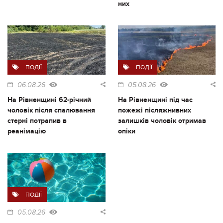
них
ПОДІЇ
ПОДІЇ
06.08.26
05.08.26
На Рівненщині 62-річний
На Рівненщині під час
чоловік після спалювання
пожежі післяжнивних
стерні потрапив в
залишків чоловік отримав
реанімацію
опіки
ПОДІЇ
05.08.26