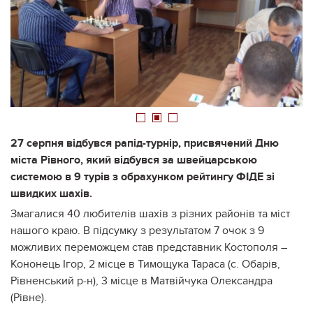
1
2
3
27 серпня відбувся рапід-турнір, присвячений Дню
міста Рівного, який відбувся за швейцарською
системою в 9 турів з обрахунком рейтингу ФІДЕ зі
швидких шахів.
Змагалися 40 любителів шахів з різних районів та міст
нашого краю. В підсумку з результатом 7 очок з 9
можливих переможцем став представник Костополя –
Кононець Ігор, 2 місце в Тимощука Тараса (с. Обарів,
Рівненський р-н), 3 місце в Матвійчука Олександра
(Рівне).