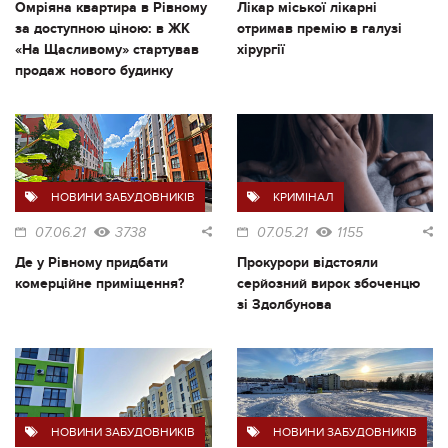
Омріяна квартира в Рівному
Лікар міської лікарні
за доступною ціною: в ЖК
отримав премію в галузі
«На Щасливому» стартував
хірургії
продаж нового будинку
НОВИНИ ЗАБУДОВНИКІВ
КРИМІНАЛ
07.06.21
3738
07.05.21
1155
Де у Рівному придбати
Прокурори відстояли
комерційне приміщення?
серйозний вирок збоченцю
зі Здолбунова
НОВИНИ ЗАБУДОВНИКІВ
НОВИНИ ЗАБУДОВНИКІВ