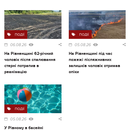
ПОДІЇ
ПОДІЇ
06.08.26
05.08.26
На Рівненщині 62-річний
На Рівненщині під час
чоловік після спалювання
пожежі післяжнивних
стерні потрапив в
залишків чоловік отримав
реанімацію
опіки
ПОДІЇ
05.08.26
У Рівному в басейні