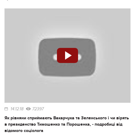
14.12.18
72397
Як рівняни сприймають Вакарчука та Зеленського і чи вірять
в президенство Тимошенко та Порошенка, - подробиці від
відомого соціолога