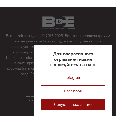
Все – тобі зрозуміло © 2013-2025. Всі права захищені діючим
законодавством України. Будь-яке порушення прав
переслідується в судовому порядку. Будь-яке відтворення
інформації з сайту тільки з письмово дозволу редакції.
Для оперативного
Відповідальність за достовірність усіх матеріалів, розміщених
отримання новин
на сайті, крім матеріалів, які містять посилання на інші
підписуйтеся на наш:
інформаційні агентства або інтернет-видання, несе редакційна
рада. Електронна пошта:
vserivne@gmail.com
Telegram
Реклама на сайті
Facebook
Розроблений та підтримується
в
компанії 32х32
Дякую, я вже з вами