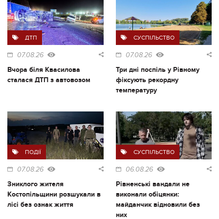
ДТП
СУСПІЛЬСТВО
07.08.26
07.08.26
Вчора біля Квасилова
Три дні поспіль у Рівному
сталася ДТП з автовозом
фіксують рекордну
температуру
ПОДІЇ
СУСПІЛЬСТВО
07.08.26
06.08.26
Зниклого жителя
Рівненські вандали не
Костопільщини розшукали в
виконали обіцянки:
лісі без ознак життя
майданчик відновили без
них