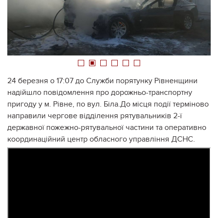
1
2
3
4
5
6
24 березня о 17:07 до Служби порятунку Рівненщини
надійшло повідомлення про дорожньо-транспортну
пригоду у м. Рівне, по вул. Біла.До місця події терміново
направили чергове відділення рятувальників 2-ї
державної пожежно-рятувальної частини та оперативно
координаційний центр обласного управління ДСНС.