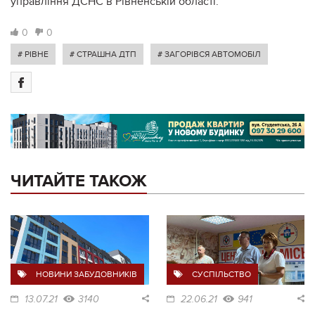
управління ДСНС в Рівненській області.
0
0
# РІВНЕ
# СТРАШНА ДТП
# ЗАГОРІВСЯ АВТОМОБІЛ
ЧИТАЙТЕ ТАКОЖ
НОВИНИ ЗАБУДОВНИКІВ
СУСПІЛЬСТВО
13.07.21
3140
22.06.21
941