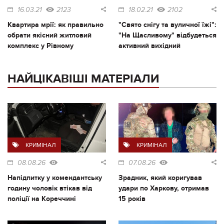
16.03.21
2123
18.02.21
2102
Квартира мрії: як правильно
"Свято снігу та вуличної їжі":
обрати якісний житловий
"На Щасливому" відбудеться
комплекс у Рівному
активний вихідний
НАЙЦІКАВІШІ МАТЕРІАЛИ
КРИМІНАЛ
КРИМІНАЛ
08.08.26
07.08.26
Напідпитку у комендантську
Зрадник, який коригував
годину чоловік втікав від
удари по Харкову, отримав
поліції на Кореччині
15 років