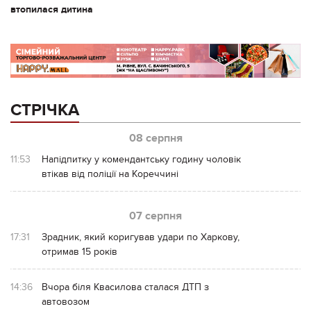
втопилася дитина
СТРІЧКА
08 серпня
11:53
Напідпитку у комендантську годину чоловік
втікав від поліції на Кореччині
07 серпня
17:31
Зрадник, який коригував удари по Харкову,
отримав 15 років
14:36
Вчора біля Квасилова сталася ДТП з
автовозом