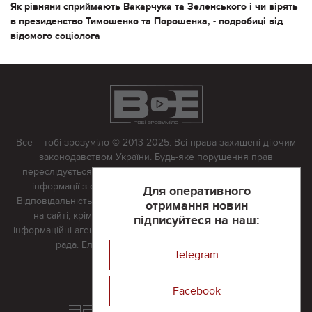
Як рівняни сприймають Вакарчука та Зеленського і чи вірять
в президенство Тимошенко та Порошенка, - подробиці від
відомого соціолога
Все – тобі зрозуміло © 2013-2025. Всі права захищені діючим
законодавством України. Будь-яке порушення прав
переслідується в судовому порядку. Будь-яке відтворення
інформації з сайту тільки з письмово дозволу редакції.
Для оперативного
Відповідальність за достовірність усіх матеріалів, розміщених
отримання новин
на сайті, крім матеріалів, які містять посилання на інші
підписуйтеся на наш:
інформаційні агентства або інтернет-видання, несе редакційна
рада. Електронна пошта:
vserivne@gmail.com
Telegram
Реклама на сайті
Facebook
Розроблений та підтримується