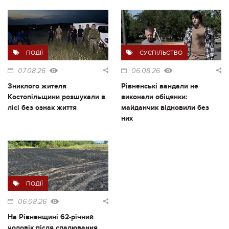
ПОДІЇ
СУСПІЛЬСТВО
07.08.26
06.08.26
Зниклого жителя
Рівненські вандали не
Костопільщини розшукали в
виконали обіцянки:
лісі без ознак життя
майданчик відновили без
них
ПОДІЇ
06.08.26
На Рівненщині 62-річний
чоловік після спалювання