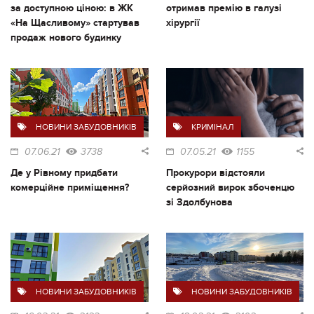
за доступною ціною: в ЖК
отримав премію в галузі
«На Щасливому» стартував
хірургії
продаж нового будинку
НОВИНИ ЗАБУДОВНИКІВ
КРИМІНАЛ
07.06.21
3738
07.05.21
1155
Де у Рівному придбати
Прокурори відстояли
комерційне приміщення?
серйозний вирок збоченцю
зі Здолбунова
НОВИНИ ЗАБУДОВНИКІВ
НОВИНИ ЗАБУДОВНИКІВ