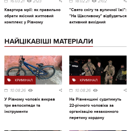
16.03.21
2123
18.02.21
2102
Квартира мрії: як правильно
"Свято снігу та вуличної їжі":
обрати якісний житловий
"На Щасливому" відбудеться
комплекс у Рівному
активний вихідний
НАЙЦІКАВІШІ МАТЕРІАЛИ
КРИМІНАЛ
КРИМІНАЛ
10.08.26
10.08.26
У Рівному чоловік викрав
На Рівненщині судитимуть
три велосипеди та
22-річного чоловіка за
інструменти
організацію незаконного
перетину кордону