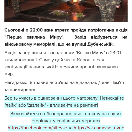
Сьогодні о 22:00 вже втретє пройде патріотична акція
"Перша хвилина Миру". Захід відбудеться на
військовому меморіалі, що на вулиці Дубенській.
Акція завершиться запаленням "Вогню Миру" о 23:01 -
хвилиною тиші. Саме у цей час в Європі після
капітуляції нацистської Німеччини врешті запанував
мир.
Нагадаємо, 8 травня вся Україна відзначає День Пам'яті
та примирення.
Беріть участь в оцінюванні цього матеріалу! Натискайте
"лайк" або "дізлайк" - впливайте на рейтинг!
Включайтеся в обговорення цього тексту на наших
сторінках у соціальних мережах
https://facebook.com/sitevse
та
https://vk.com/vse_rivne