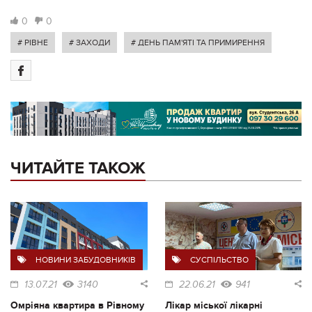
0
0
# РІВНЕ
# ЗАХОДИ
# ДЕНЬ ПАМ'ЯТІ ТА ПРИМИРЕННЯ
ЧИТАЙТЕ ТАКОЖ
НОВИНИ ЗАБУДОВНИКІВ
СУСПІЛЬСТВО
13.07.21
3140
22.06.21
941
Омріяна квартира в Рівному
Лікар міської лікарні