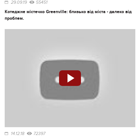
29.09.19
55451
Котеджне містечко Greenville: близько від міста - далеко від
проблем.
14.12.18
72397