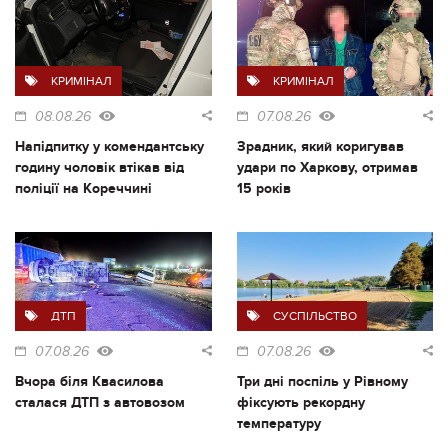
КРИМІНАЛ
КРИМІНАЛ
08.08.26
07.08.26
Напідпитку у комендантську
Зрадник, який коригував
годину чоловік втікав від
удари по Харкову, отримав
поліції на Кореччині
15 років
ДТП
СУСПІЛЬСТВО
07.08.26
07.08.26
Вчора біля Квасилова
Три дні поспіль у Рівному
сталася ДТП з автовозом
фіксують рекордну
температуру