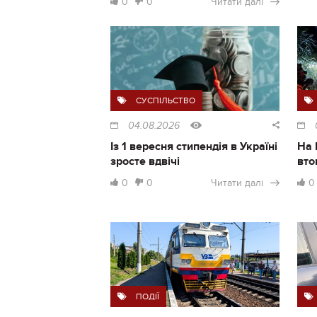
0
0
Читати далі
СУСПІЛЬСТВО
04.08.2026
Із 1 вересня стипендія в Україні
На 
зросте вдвічі
вто
0
0
Читати далі
0
ПОДІЇ