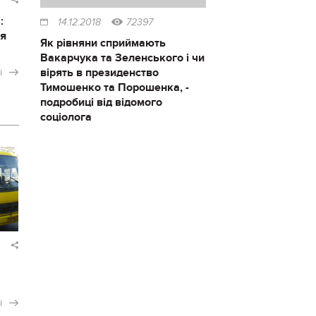
:
14.12.2018
72397
ся
Як рівняни сприймають
Вакарчука та Зеленського і чи
вірять в президенство
і
Тимошенко та Порошенка, -
подробиці від відомого
соціолога
і