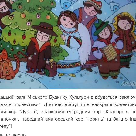
дацькій залі Міського Будинку Культури відбудеться заклю
двяні піснеспіви”. Для вас виступлять найкращі колектив
ий хор “Лукаш”, зразковий естрадний хор “Кольорові но
ночка”, народний аматорський хор “Горинь” та багато ін
тепу”!
льше пісень!