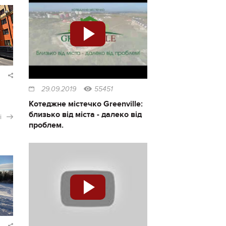
29.09.2019
55451
Котеджне містечко Greenville:
близько від міста - далеко від
і
проблем.