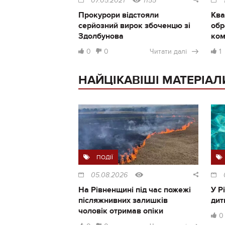
07.05.2021
1155
Прокурори відстояли
Ква
серйозний вирок збоченцю зі
обр
Здолбунова
ком
0
0
Читати далі
1
НАЙЦІКАВІШІ МАТЕРІАЛ
ПОДІЇ
05.08.2026
На Рівненщині під час пожежі
У Р
післяжнивних залишків
дит
чоловік отримав опіки
0