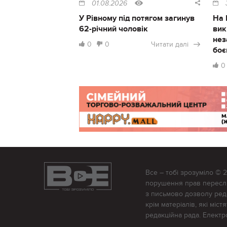
01.08.2026
У Рівному під потягом загинув
На 
62-річний чоловік
вик
нез
0
0
Читати далі
боє
0
Все – тобі зрозуміло © 
порушення прав переслід
з письмово дозволу редак
крім матеріалів, які міс
редакційна рада. Елект