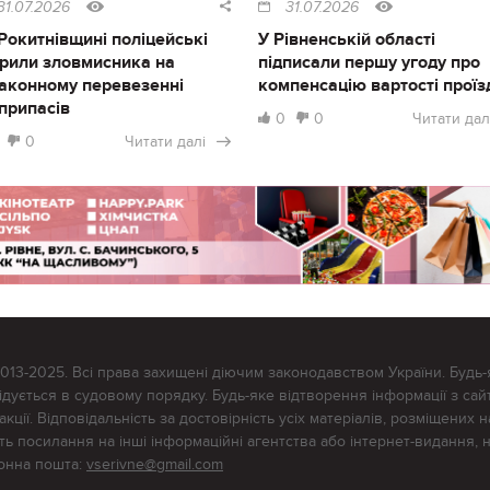
31.07.2026
31.07.2026
Рокитнівщині поліцейські
У Рівненській області
рили зловмисника на
підписали першу угоду про
аконному перевезенні
компенсацію вартості проїз
припасів
0
0
Читати дал
0
Читати далі
2013-2025. Всі права захищені діючим законодавством України. Будь-
ується в судовому порядку. Будь-яке відтворення інформації з сайт
ції. Відповідальність за достовірність усіх матеріалів, розміщених на
тять посилання на інші інформаційні агентства або інтернет-видання, 
ронна пошта:
vserivne@gmail.com