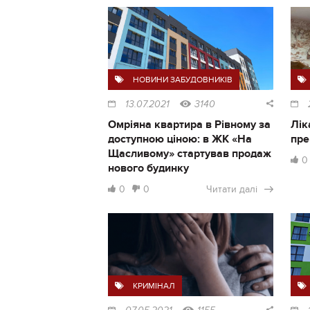
НОВИНИ ЗАБУДОВНИКІВ
13.07.2021
3140
Омріяна квартира в Рівному за
Лік
доступною ціною: в ЖК «На
пре
Щасливому» стартував продаж
0
нового будинку
0
0
Читати далі
КРИМІНАЛ