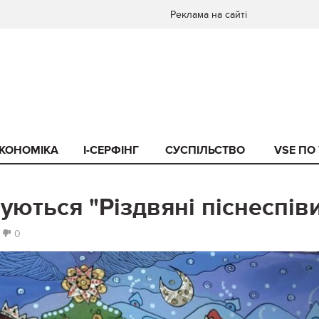
Реклама на сайті
КОНОМІКА
I-СЕРФІНГ
СУСПІЛЬСТВО
VSE ПО
уються "Різдвяні піснеспів
0