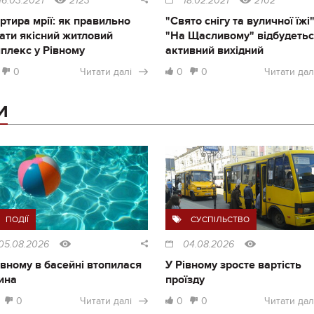
16.03.2021
2123
18.02.2021
2102
ртира мрії: як правильно
"Свято снігу та вуличної їжі"
ати якісний житловий
"На Щасливому" відбудеть
плекс у Рівному
активний вихідний
0
Читати далі
0
0
Читати дал
И
ПОДІЇ
СУСПІЛЬСТВО
05.08.2026
04.08.2026
івному в басейні втопилася
У Рівному зросте вартість
ина
проїзду
0
Читати далі
0
0
Читати дал