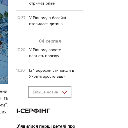
отримав опіки
10:37
У Рівному в басейні
втопилася дитина
04 серпня
17:20
У Рівному зросте
вартість проїзду
11:30
Із 1 вересня стипендія в
Україні зросте вдвічі
чний
Більше новин
и та
ти”,
І-СЕРФІНГ
ших.
Зʼявилися перші деталі про