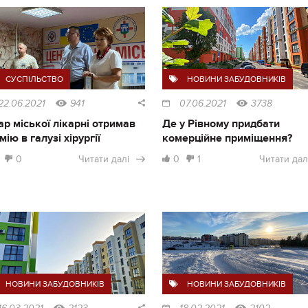
СУСПІЛЬСТВО
НОВИНИ ЗАБУДОВНИКІВ
22.06.2021
941
07.06.2021
3738
ар міської лікарні отримав
Де у Рівному придбати
мію в галузі хірургії
комерційне приміщення?
0
Читати далі
0
1
Читати дал
НОВИНИ ЗАБУДОВНИКІВ
НОВИНИ ЗАБУДОВНИКІВ