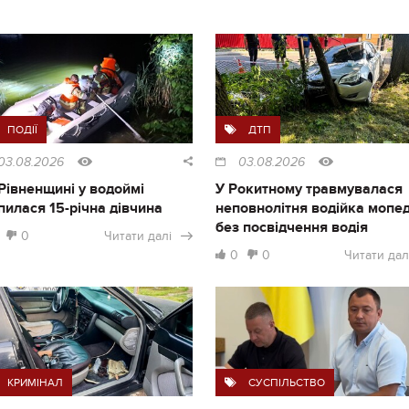
ПОДІЇ
ДТП
03.08.2026
03.08.2026
Рівненщині у водоймі
У Рокитному травмувалася
пилася 15-річна дівчина
неповнолітня водійка мопе
без посвідчення водія
0
Читати далі
0
0
Читати дал
КРИМІНАЛ
СУСПІЛЬСТВО