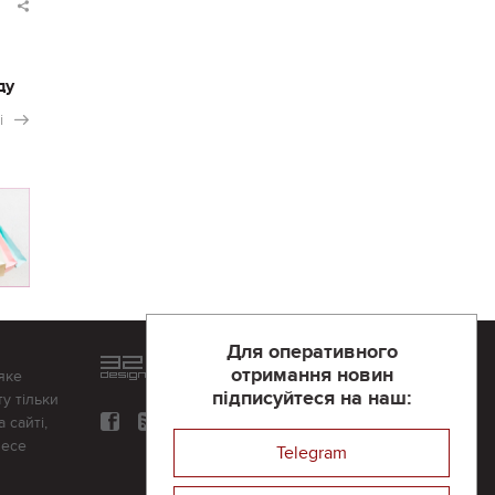
ду
і
Для оперативного
Розроблений та підтримується
отримання новин
яке
в
компанії 32х32
підписуйтеся на наш:
у тільки
 сайті,
несе
Telegram