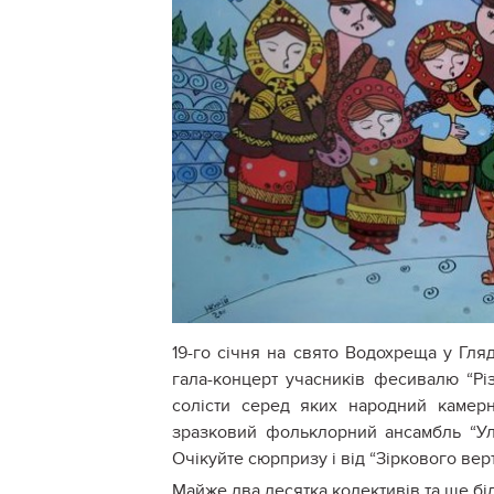
19-го січня на свято Водохреща у Гля
гала-концерт учасників фесивалю “Різ
солісти серед яких народний камерн
зразковий фольклорний ансамбль “Уля
Очікуйте сюрпризу і від “Зіркового вер
Майже два десятка колективів та ще бі