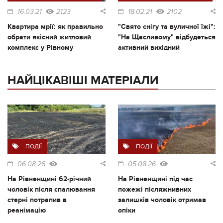
16.03.21
2123
18.02.21
2102
Квартира мрії: як правильно
"Свято снігу та вуличної їжі":
обрати якісний житловий
"На Щасливому" відбудеться
комплекс у Рівному
активний вихідний
НАЙЦІКАВІШІ МАТЕРІАЛИ
ПОДІЇ
ПОДІЇ
06.08.26
05.08.26
На Рівненщині 62-річний
На Рівненщині під час
чоловік після спалювання
пожежі післяжнивних
стерні потрапив в
залишків чоловік отримав
реанімацію
опіки