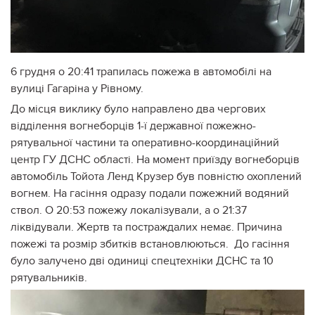
6 грудня о 20:41 трапилась пожежа в автомобілі на
вулиці Гагаріна у Рівному.
До місця виклику було направлено два чергових
відділення вогнеборців 1-ї державної пожежно-
рятувальної частини та оперативно-координаційний
центр ГУ ДСНС області. На момент приїзду вогнеборців
автомобіль Тойота Ленд Крузер був повністю охоплений
вогнем. На гасіння одразу подали пожежний водяний
ствол. О 20:53 пожежу локалізували, а о 21:37
ліквідували. Жертв та постраждалих немає. Причина
пожежі та розмір збитків встановлюються. До гасіння
було залучено дві одиниці спецтехніки ДСНС та 10
рятувальників.