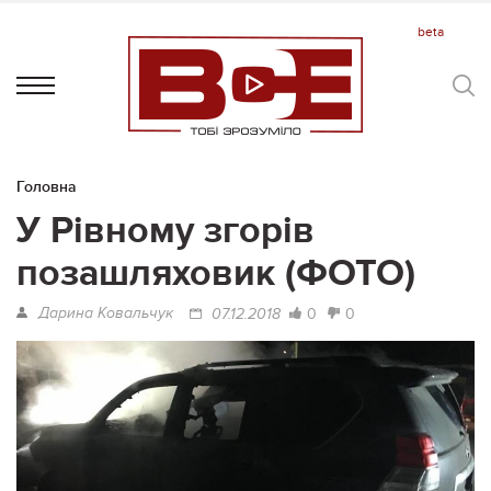
Головна
У Рівному згорів
позашляховик (ФОТО)
Дарина Ковальчук
0
0
07.12.2018