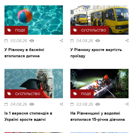
ПОДІЇ
СУСПІЛЬСТВО
05.08.26
04.08.26
У Рівному в басейні
У Рівному зросте вартість
втопилася дитина
проїзду
СУСПІЛЬСТВО
ПОДІЇ
04.08.26
03.08.26
Із 1 вересня стипендія в
На Рівненщині у водоймі
Україні зросте вдвічі
втопилася 15-річна дівчина