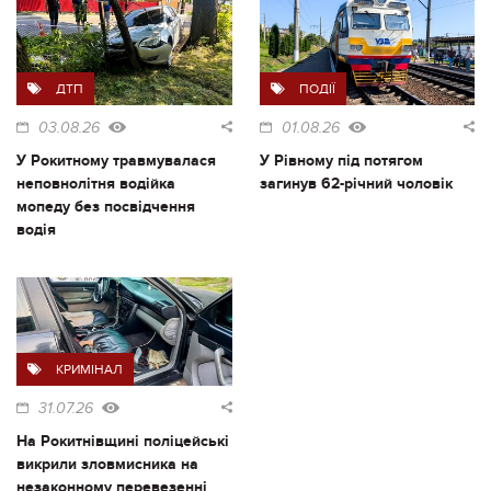
ДТП
ПОДІЇ
03.08.26
01.08.26
У Рокитному травмувалася
У Рівному під потягом
неповнолітня водійка
загинув 62-річний чоловік
мопеду без посвідчення
водія
КРИМІНАЛ
31.07.26
На Рокитнівщині поліцейські
викрили зловмисника на
незаконному перевезенні