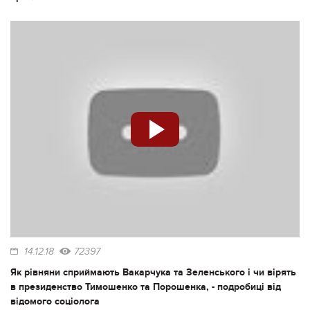
14.12.18
72397
Як рівняни сприймають Вакарчука та Зеленського і чи вірять
в президенство Тимошенко та Порошенка, - подробиці від
відомого соціолога