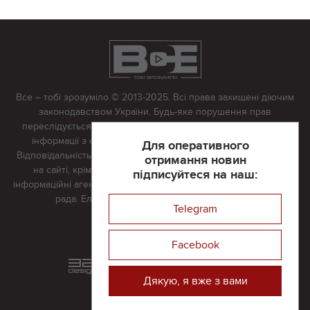
Все – тобі зрозуміло © 2013-2025. Всі права захищені діючим
законодавством України. Будь-яке порушення прав
переслідується в судовому порядку. Будь-яке відтворення
інформації з сайту тільки з письмово дозволу редакції.
Для оперативного
Відповідальність за достовірність усіх матеріалів, розміщених
отримання новин
на сайті, крім матеріалів, які містять посилання на інші
підписуйтеся на наш:
інформаційні агентства або інтернет-видання, несе редакційна
рада. Електронна пошта:
vserivne@gmail.com
Telegram
Реклама на сайті
Facebook
Розроблений та підтримується
в
компанії 32х32
Дякую, я вже з вами