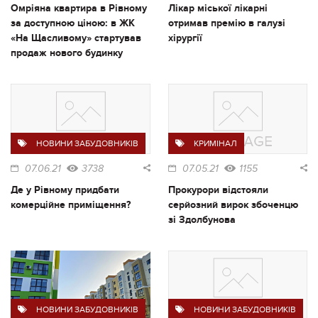
Омріяна квартира в Рівному
Лікар міської лікарні
за доступною ціною: в ЖК
отримав премію в галузі
«На Щасливому» стартував
хірургії
продаж нового будинку
НОВИНИ ЗАБУДОВНИКІВ
КРИМІНАЛ
07.06.21
3738
07.05.21
1155
Де у Рівному придбати
Прокурори відстояли
комерційне приміщення?
серйозний вирок збоченцю
зі Здолбунова
НОВИНИ ЗАБУДОВНИКІВ
НОВИНИ ЗАБУДОВНИКІВ