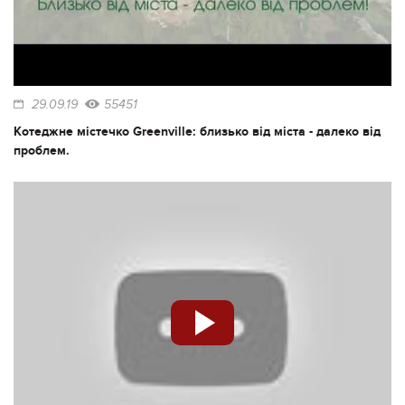
29.09.19
55451
Котеджне містечко Greenville: близько від міста - далеко від
проблем.