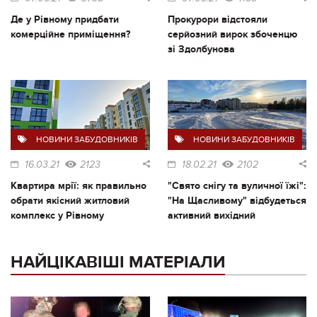
Де у Рівному придбати
Прокурори відстояли
комерційне приміщення?
серйозний вирок збоченцю
зі Здолбунова
НОВИНИ ЗАБУДОВНИКІВ
НОВИНИ ЗАБУДОВНИКІВ
16.03.21
2123
18.02.21
2102
Квартира мрії: як правильно
"Свято снігу та вуличної їжі":
обрати якісний житловий
"На Щасливому" відбудеться
комплекс у Рівному
активний вихідний
НАЙЦІКАВІШІ МАТЕРІАЛИ