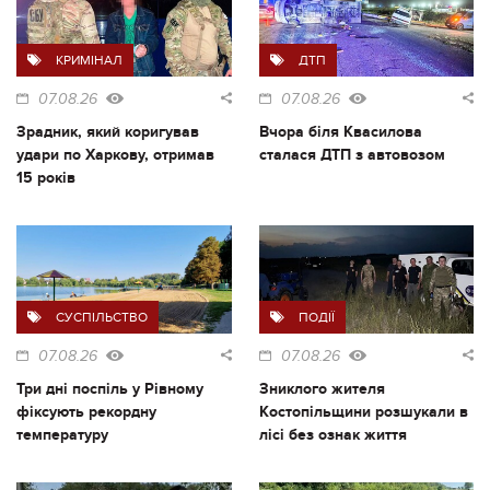
КРИМІНАЛ
ДТП
07.08.26
07.08.26
Зрадник, який коригував
Вчора біля Квасилова
удари по Харкову, отримав
сталася ДТП з автовозом
15 років
СУСПІЛЬСТВО
ПОДІЇ
07.08.26
07.08.26
Три дні поспіль у Рівному
Зниклого жителя
фіксують рекордну
Костопільщини розшукали в
температуру
лісі без ознак життя