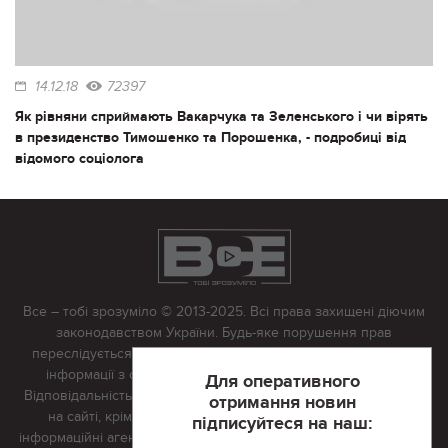
14.12.18
72397
Як рівняни сприймають Вакарчука та Зеленського і чи вірять
в президенство Тимошенко та Порошенка, - подробиці від
відомого соціолога
Все – тобі зрозуміло © 2013-2025. Всі права захищені діючим
законодавством України. Будь-яке порушення прав
переслідується в судовому порядку. Будь-яке відтворення
інформації з сайту тільки з письмово дозволу редакції.
Для оперативного
Відповідальність за достовірність усіх матеріалів, розміщених
отримання новин
на сайті, крім матеріалів, які містять посилання на інші
підписуйтеся на наш:
інформаційні агентства або інтернет-видання, несе редакційна