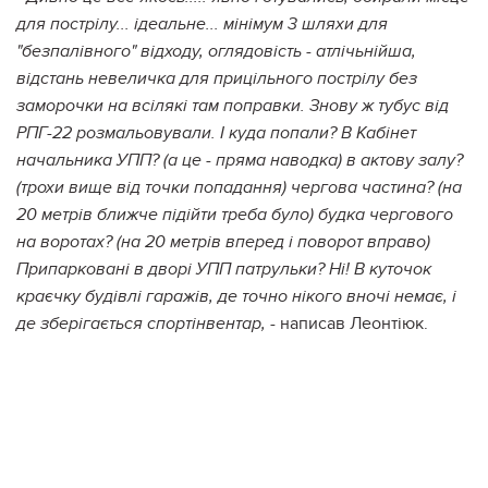
для пострілу... ідеальне... мінімум 3 шляхи для
"безпалівного" відходу, оглядовість - атлічьнійша,
відстань невеличка для прицільного пострілу без
заморочки на всілякі там поправки. Знову ж тубус від
РПГ-22 розмальовували. І куда попали? В Кабінет
начальника УПП? (а це - пряма наводка) в актову залу?
(трохи вище від точки попадання) чергова частина? (на
20 метрів ближче підійти треба було) будка чергового
на воротах? (на 20 метрів вперед і поворот вправо)
Припарковані в дворі УПП патрульки?
Ні! В куточок
краєчку будівлі гаражів, де точно нікого вночі немає, і
- написав Леонтіюк.
де зберігається спортінвентар,