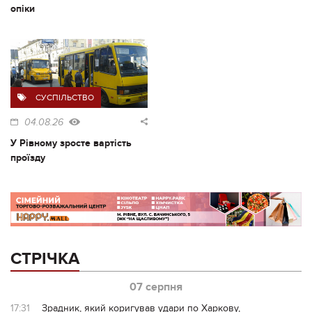
опіки
СУСПІЛЬСТВО
04.08.26
У Рівному зросте вартість
проїзду
СТРІЧКА
07 серпня
17:31
Зрадник, який коригував удари по Харкову,