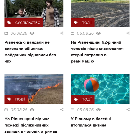
СУСПІЛЬСТВО
ПОДІЇ
06.08.26
06.08.26
Рівненські вандали не
На Рівненщині 62-річний
виконали обіцянки:
чоловік після спалювання
майданчик відновили без
стерні потрапив в
них
реанімацію
ПОДІЇ
ПОДІЇ
05.08.26
05.08.26
На Рівненщині під час
У Рівному в басейні
пожежі післяжнивних
втопилася дитина
залишків чоловік отримав