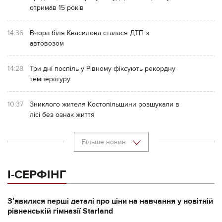
отримав 15 років
14:36
Вчора біля Квасилова сталася ДТП з
автовозом
14:28
Три дні поспіль у Рівному фіксують рекордну
температуру
10:37
Зниклого жителя Костопільщини розшукали в
лісі без ознак життя
Більше новин
І-СЕРФІНГ
Зʼявилися перші деталі про ціни на навчання у новітній
рівненській гімназії Starland