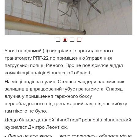
1
2
3
4
Уночі невідомий (-і) вистрілив із протитанкового
гранатомету РПГ-22 по приміщенню Управління
патрульної поліції Рівного. Про це повідомляє відділ
комунікацїі поліції Рівненської області.
На місці події на вулиці Степана Бандери зловмисник
залишив відпрацьований тубус гранатомета. Снаряд
влучив у приміщення гаражного боксу
переобладнаного під тренажерний зал, під час вибуху
там нікого не було.
Дещо більше деталей нічної події розповів рівненський
журналіст Дмитро Леонтіюк.
- Дивно це все якось..... явно готувались, обирали місце