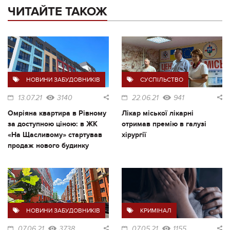
ЧИТАЙТЕ ТАКОЖ
НОВИНИ ЗАБУДОВНИКІВ
СУСПІЛЬСТВО
13.07.21
3140
22.06.21
941
Омріяна квартира в Рівному
Лікар міської лікарні
за доступною ціною: в ЖК
отримав премію в галузі
«На Щасливому» стартував
хірургії
продаж нового будинку
НОВИНИ ЗАБУДОВНИКІВ
КРИМІНАЛ
07.06.21
3738
07.05.21
1155