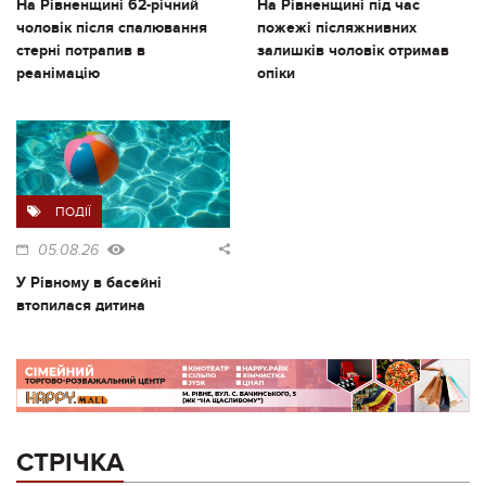
На Рівненщині 62-річний
На Рівненщині під час
чоловік після спалювання
пожежі післяжнивних
стерні потрапив в
залишків чоловік отримав
реанімацію
опіки
ПОДІЇ
05.08.26
У Рівному в басейні
втопилася дитина
СТРІЧКА