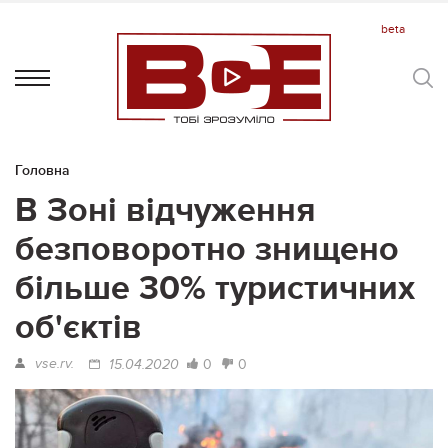
Головна
В Зоні відчуження
безповоротно знищено
більше 30% туристичних
об'єктів
vse.rv.
0
0
15.04.2020