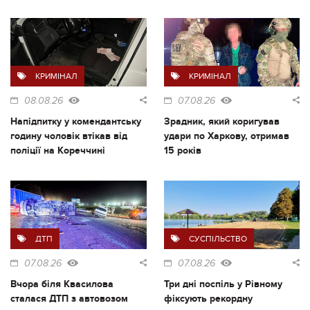
КРИМІНАЛ
КРИМІНАЛ
08.08.26
07.08.26
Напідпитку у комендантську
Зрадник, який коригував
годину чоловік втікав від
удари по Харкову, отримав
поліції на Кореччині
15 років
ДТП
СУСПІЛЬСТВО
07.08.26
07.08.26
Вчора біля Квасилова
Три дні поспіль у Рівному
сталася ДТП з автовозом
фіксують рекордну