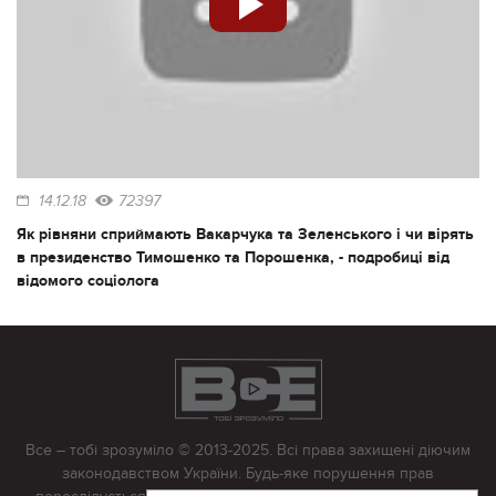
14.12.18
72397
Як рівняни сприймають Вакарчука та Зеленського і чи вірять
в президенство Тимошенко та Порошенка, - подробиці від
відомого соціолога
Все – тобі зрозуміло © 2013-2025. Всі права захищені діючим
законодавством України. Будь-яке порушення прав