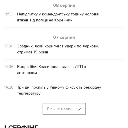
08 серпня
11:53
Напідпитку у комендантську годину чоловік
втікав від поліції на Кореччині
07 серпня
17:31
Зрадник, який коригував удари по Харкову,
отримав 15 років
14:36
Вчора біля Квасилова сталася ДТП з
автовозом
14:28
Три дні поспіль у Рівному фіксують рекордну
температуру
Більше новин
І-СЕРФІНГ