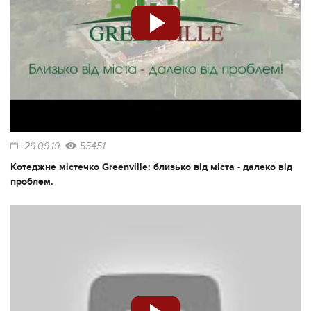
29.09.19
55451
Котеджне містечко Greenville: близько від міста - далеко від
проблем.