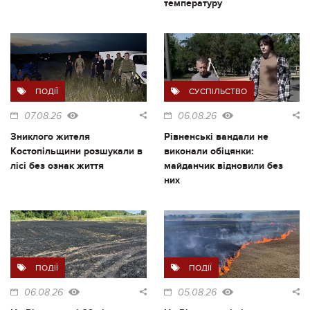
температуру
ПОДІЇ
СУСПІЛЬСТВО
07.08.26
06.08.26
Зниклого жителя
Рівненські вандали не
Костопільщини розшукали в
виконали обіцянки:
лісі без ознак життя
майданчик відновили без
них
ПОДІЇ
ПОДІЇ
06.08.26
05.08.26