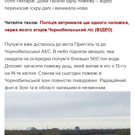
сотні гектарів. Доки гасили одну пожежу – відер
переносив іскру далі і виникала нова.
Читайте також:
Поліція затримала ще одного чоловіка,
через якого згорів Чорнобильський ліс (ВІДЕО)
Полум’я вже дісталось до міста Прип’ять та до
Чорнобильської АЕС. В небо підняли авіацію, яка
скидала на осередки полум’я близько 500 тон води.
Допоміг загасити пожежу дощ, який випав в ніч з 13-го
на 14-те квітня. Станом на сьогодні пожежі в
Чорнобильській зоні повністю ліквідовані. Радіаційний
фон в Зоні та в області залишився незмінним.