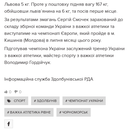
Львова 5 кг. Проте у поштовху підняв вагу 167 кг,
обійшовши львів’янина на 6 кг, та посів перше місце.
За результатами змагань Сергій Смочек зарахований до
складу збірної команди України з важкої атлетики та
виступатиме на чемпіонаті Європи, який пройде в м.
Кишинів (Молдова) в липня місяці цього року.
Підготував чемпіона України заслужений тренер України
з важкої атлетики, майстер спорту з важкої атлетики
Володимир Гордійчук.
Інформаційна служба Здолбунівської РДА
0
0
СПОРТ
# ЗДОЛБУНІВ
# ЧЕМПІОНАТ УКРАЇНИ
# ВАЖКА АТЛЕТИКА РІВНЕ
# ЧОРНОМОРСЬК