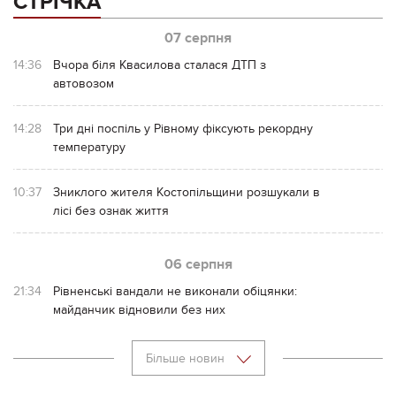
СТРІЧКА
07 серпня
14:36
Вчора біля Квасилова сталася ДТП з
автовозом
14:28
Три дні поспіль у Рівному фіксують рекордну
температуру
10:37
Зниклого жителя Костопільщини розшукали в
лісі без ознак життя
06 серпня
21:34
Рівненські вандали не виконали обіцянки:
майданчик відновили без них
Більше новин