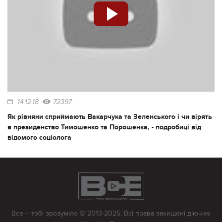
14.12.18
72397
Як рівняни сприймають Вакарчука та Зеленського і чи вірять
в президенство Тимошенко та Порошенка, - подробиці від
відомого соціолога
Все – тобі зрозуміло © 2013-2025. Всі права захищені діючим