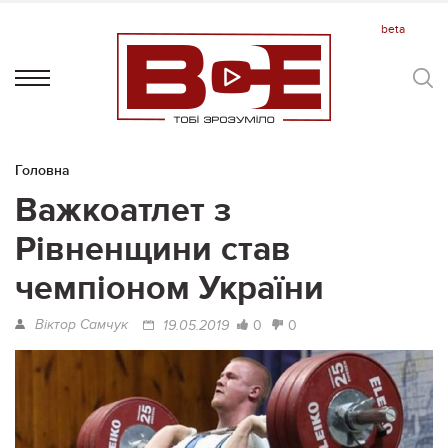
Головна
Важкоатлет з
Рівненщини став
чемпіоном України
Віктор Самчук
0
0
19.05.2019