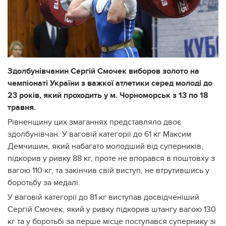
Здолбунівчанин Сергій Смочек виборов золото на
чемпіонаті України з важкої атлетики серед молоді до
23 років, який проходить у м. Чорноморськ з 13 по 18
травня.
Рівненщину цих змаганнях представляло двоє
здолбунівчан. У ваговій категорії до 61 кг Максим
Демчишин, який набагато молодший від суперників,
підкорив у ривку 88 кг, проте не впорався в поштовху з
вагою 110 кг, та закінчив свій виступ, не втрутившись у
боротьбу за медалі.
У ваговій категорії до 81 кг виступав досвідченіший
Сергій Смочек, який у ривку підкорив штангу вагою 130
кг та у боротьбі за перше місце поступався супернику зі