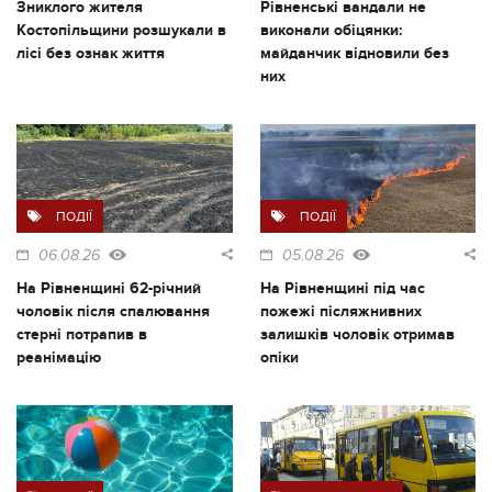
Зниклого жителя
Рівненські вандали не
Костопільщини розшукали в
виконали обіцянки:
лісі без ознак життя
майданчик відновили без
них
ПОДІЇ
ПОДІЇ
06.08.26
05.08.26
На Рівненщині 62-річний
На Рівненщині під час
чоловік після спалювання
пожежі післяжнивних
стерні потрапив в
залишків чоловік отримав
реанімацію
опіки