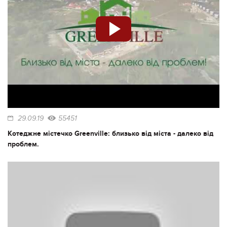
29.09.19
55451
Котеджне містечко Greenville: близько від міста - далеко від
проблем.