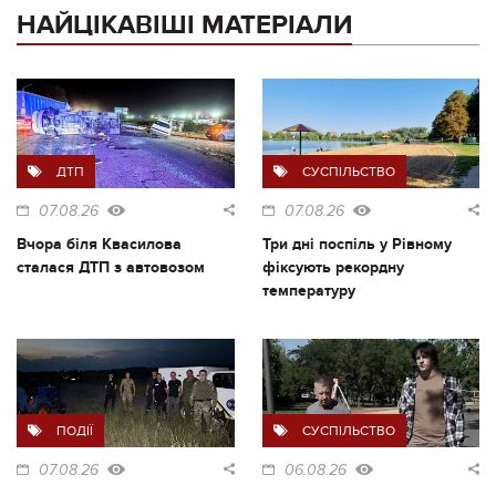
НАЙЦІКАВІШІ МАТЕРІАЛИ
ДТП
СУСПІЛЬСТВО
07.08.26
07.08.26
Вчора біля Квасилова
Три дні поспіль у Рівному
сталася ДТП з автовозом
фіксують рекордну
температуру
ПОДІЇ
СУСПІЛЬСТВО
07.08.26
06.08.26