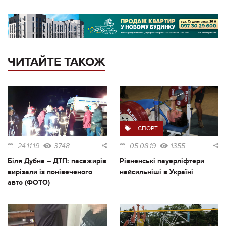
ЧИТАЙТЕ ТАКОЖ
СПОРТ
24.11.19
3748
05.08.19
1355
Біля Дубна – ДТП: пасажирів
Рівненські пауерліфтери
вирізали із понівеченого
найсильніші в Україні
авто (ФОТО)