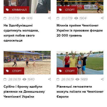
КРИМІНАЛ
СПОРТ
31.07.19
1416
31.07.19
1904
На Здолбунівщині
Млинів прийме Чемпіонат
судитимуть молодика,
України із призовим фондом
котрий побив свого
20 000 гривень
односельця
СПОРТ
СПОРТ
28.06.19
1640
26.06.19
1489
Срібло і бронзу здобули
Рівненькі легкоатлети
рівнянки на Домашньому
можуть поїхати на Чемпіонат
Чемпіонаті України
Європи