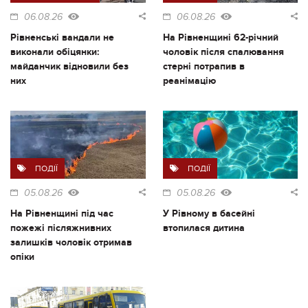
06.08.26
06.08.26
Рівненські вандали не
На Рівненщині 62-річний
виконали обіцянки:
чоловік після спалювання
майданчик відновили без
стерні потрапив в
них
реанімацію
ПОДІЇ
ПОДІЇ
05.08.26
05.08.26
На Рівненщині під час
У Рівному в басейні
пожежі післяжнивних
втопилася дитина
залишків чоловік отримав
опіки