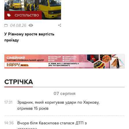
СУСПІЛЬСТВО
04.08.26
У Рівному зросте вартість
проїзду
СТРІЧКА
07 серпня
17:31
Зрадник, який коригував удари по Харкову,
отримав 15 років
14:36
Вчора біля Квасилова сталася ДТП з