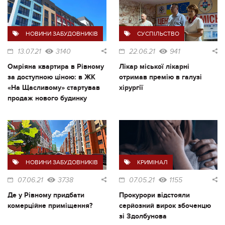
НОВИНИ ЗАБУДОВНИКІВ
СУСПІЛЬСТВО
13.07.21
3140
22.06.21
941
Омріяна квартира в Рівному
Лікар міської лікарні
за доступною ціною: в ЖК
отримав премію в галузі
«На Щасливому» стартував
хірургії
продаж нового будинку
НОВИНИ ЗАБУДОВНИКІВ
КРИМІНАЛ
07.06.21
3738
07.05.21
1155
Де у Рівному придбати
Прокурори відстояли
комерційне приміщення?
серйозний вирок збоченцю
зі Здолбунова