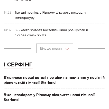
автовозом
14:28
Три дні поспіль у Рівному фіксують рекордну
температуру
10:37
Зниклого жителя Костопільщини розшукали в
лісі без ознак життя
Більше новин
І-СЕРФІНГ
Зʼявилися перші деталі про ціни на навчання у новітній
рівненській гімназії Starland
Вже незабаром у Рівному відкриття нової гімназії
Starland