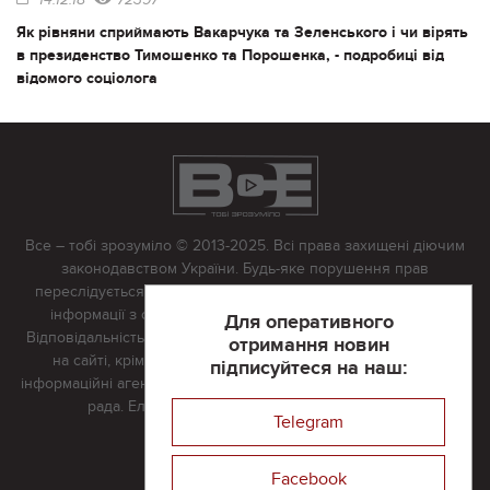
Як рівняни сприймають Вакарчука та Зеленського і чи вірять
в президенство Тимошенко та Порошенка, - подробиці від
відомого соціолога
Все – тобі зрозуміло © 2013-2025. Всі права захищені діючим
законодавством України. Будь-яке порушення прав
переслідується в судовому порядку. Будь-яке відтворення
інформації з сайту тільки з письмово дозволу редакції.
Для оперативного
Відповідальність за достовірність усіх матеріалів, розміщених
отримання новин
на сайті, крім матеріалів, які містять посилання на інші
підписуйтеся на наш:
інформаційні агентства або інтернет-видання, несе редакційна
рада. Електронна пошта:
vserivne@gmail.com
Telegram
Реклама на сайті
Facebook