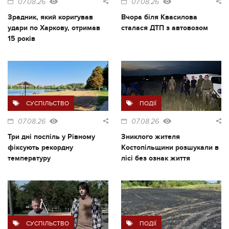
07.08.26
07.08.26
Зрадник, який коригував
Вчора біля Квасилова
удари по Харкову, отримав
сталася ДТП з автовозом
15 років
СУСПІЛЬСТВО
ПОДІЇ
07.08.26
07.08.26
Три дні поспіль у Рівному
Зниклого жителя
фіксують рекордну
Костопільщини розшукали в
температуру
лісі без ознак життя
СУСПІЛЬСТВО
ПОДІЇ