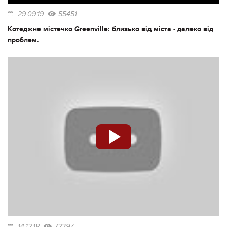
29.09.19
55451
Котеджне містечко Greenville: близько від міста - далеко від
проблем.
14.12.18
72397