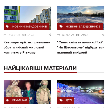
НОВИНИ ЗАБУДОВНИКІВ
НОВИНИ ЗАБУДОВНИКІВ
16.03.21
2123
18.02.21
2102
Квартира мрії: як правильно
"Свято снігу та вуличної їжі":
обрати якісний житловий
"На Щасливому" відбудеться
комплекс у Рівному
активний вихідний
НАЙЦІКАВІШІ МАТЕРІАЛИ
КРИМІНАЛ
ДТП