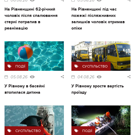
06.08.26
05.08.26
На Рівненщині 62-річний
На Рівненщині під час
чоловік після спалювання
пожежі післяжнивних
стерні потрапив в
залишків чоловік отримав
реанімацію
опіки
ПОДІЇ
СУСПІЛЬСТВО
05.08.26
04.08.26
У Рівному в басейні
У Рівному зросте вартість
втопилася дитина
проїзду
СУСПІЛЬСТВО
ПОДІЇ