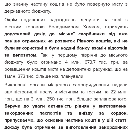
що значну частину коштів не було повернуто місту з
державного бюджету.
Окрім податкових надходжень, депутати на чолі з
міським головою Володимиром Хомком, отримують
додатковий дохід до міської скарбнички від вже
раніше отриманих на розвиток Рівного коштів, які не
були використані а були надані банку взамін відсотків
за депозитом
. Так, у першому півріччі до міського
бюджету було отримано 4 млн. 673,7 тис. грн. за
розміщення коштів міста на депозитних рахунках, що на
1 млн. 373 тис. більше ніж планували.
Виконавчі органи місцевого самоврядування надали
адміністративні послуги містянам та гостям на 22 млн.
грн., що на 3 млн. 250 тис. грн. більше запланованого.
Беручи до уваги активність рівнян у виготовленні
закордонних паспортів та виїзду за кордон,
припускаємо, що основна частина коштів у цій статті
доходу була отримана за виготовлення закордонних