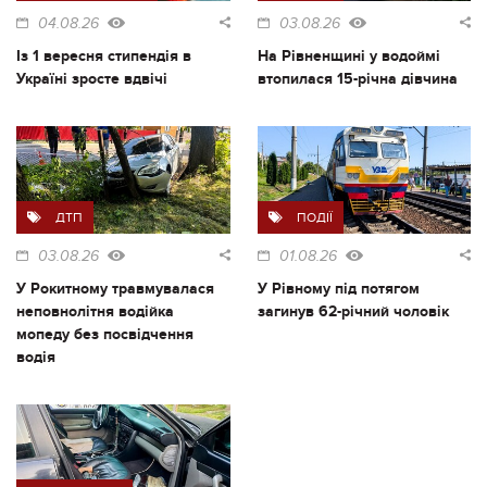
04.08.26
03.08.26
Із 1 вересня стипендія в
На Рівненщині у водоймі
Україні зросте вдвічі
втопилася 15-річна дівчина
ДТП
ПОДІЇ
03.08.26
01.08.26
У Рокитному травмувалася
У Рівному під потягом
неповнолітня водійка
загинув 62-річний чоловік
мопеду без посвідчення
водія