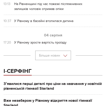
13:13
На Рівненщині під час пожежі післяжнивних
залишків чоловік отримав опіки
10:37
У Рівному в басейні втопилася дитина
04 серпня
17:20
У Рівному зросте вартість проїзду
Більше новин
І-СЕРФІНГ
Зʼявилися перші деталі про ціни на навчання у новітній
рівненській гімназії Starland
Вже незабаром у Рівному відкриття нової гімназії
Starland