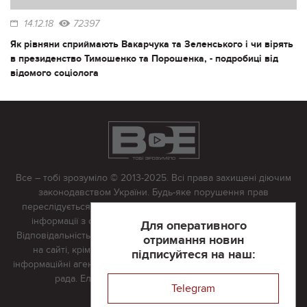
14.12.18
72397
Як рівняни сприймають Вакарчука та Зеленського і чи вірять
в президенство Тимошенко та Порошенка, - подробиці від
відомого соціолога
Все – тобі зрозуміло © 2013-2025. Всі права захищені діючим
законодавством України. Будь-яке порушення прав
переслідується в судовому порядку. Будь-яке відтворення
інформації з сайту тільки з письмово дозволу редакції.
Для оперативного
Відповідальність за достовірність усіх матеріалів, розміщених
отримання новин
на сайті, крім матеріалів, які містять посилання на інші
підписуйтеся на наш:
інформаційні агентства або інтернет-видання, несе редакційна
рада. Електронна пошта:
vserivne@gmail.com
Telegram