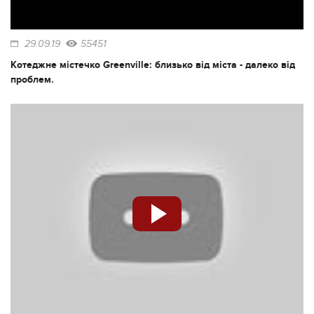
29.09.19
55451
Котеджне містечко Greenville: близько від міста - далеко від
проблем.