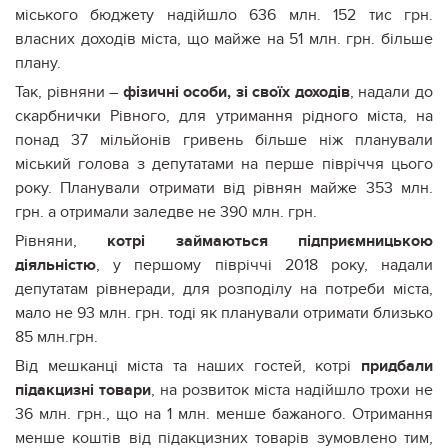
міського бюджету надійшло 636 млн. 152 тис грн.
власних доходів міста, що майже на 51 млн. грн. більше
плану.
Так, рівняни –
фізичні особи, зі своїх доходів
, надали до
скарбнички Рівного, для утримання рідного міста, на
понад 37 мільйонів гривень більше ніж планували
міський голова з депутатами на перше півріччя цього
року. Планували отримати від рівнян майже 353 млн.
грн. а отримали заледве не 390 млн. грн.
Рівняни,
котрі займаються підприємницькою
діяльністю
, у першому півріччі 2018 року, надали
депутатам рівнеради, для розподілу на потреби міста,
мало не 93 млн. грн. тоді як планували отримати близько
85 млн.грн.
Від мешканці міста та наших гостей, котрі
придбали
підакцизні товари
, на розвиток міста надійшло трохи не
36 млн. грн., що на 1 млн. менше бажаного. Отримання
менше коштів від підакцизних товарів зумовлено тим,