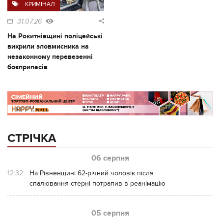
КРИМІНАЛ
31.07.26
На Рокитнівщині поліцейські
викрили зловмисника на
незаконному перевезенні
боєприпасів
СТРІЧКА
06 серпня
12:32
На Рівненщині 62-річний чоловік після
спалювання стерні потрапив в реанімацію
05 серпня