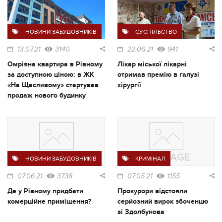
НОВИНИ ЗАБУДОВНИКІВ
СУСПІЛЬСТВО
13.07.21
3140
22.06.21
941
Омріяна квартира в Рівному
Лікар міської лікарні
за доступною ціною: в ЖК
отримав премію в галузі
«На Щасливому» стартував
хірургії
продаж нового будинку
НОВИНИ ЗАБУДОВНИКІВ
КРИМІНАЛ
07.06.21
3738
07.05.21
1155
Де у Рівному придбати
Прокурори відстояли
комерційне приміщення?
серйозний вирок збоченцю
зі Здолбунова