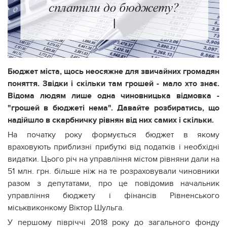
Бюджет міста, щось неосяжне для звичайних громадян
поняття. Звідки і скільки там грошей - мало хто знає.
Відома людям лише одна чиновницька відмовка -
"грошей в бюджеті нема". Давайте розбиратись, що
надійшло в скарбничку рівнян від них самих і скільки.
На початку року формується бюджет в якому
враховують приблизні прибуткі від податків і необхідні
видатки. Цього річ на управління містом рівняни дали на
51 млн. грн. більше ніж на те розраховували чиновники
разом з депутатами, про це повідомив начальник
управління бюджету і фінансів Рівненського
міськвиконкому Віктор Шульга.
У першому півріччі 2018 року до загального фонду