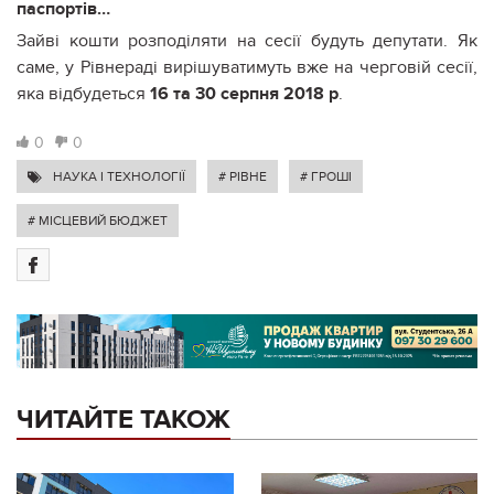
паспортів…
Зайві кошти розподіляти на сесії будуть депутати. Як
саме, у Рівнераді вирішуватимуть вже на черговій сесії,
яка відбудеться
16 та 30 серпня 2018 р
.
0
0
НАУКА І ТЕХНОЛОГІЇ
# РІВНЕ
# ГРОШІ
# МІСЦЕВИЙ БЮДЖЕТ
ЧИТАЙТЕ ТАКОЖ