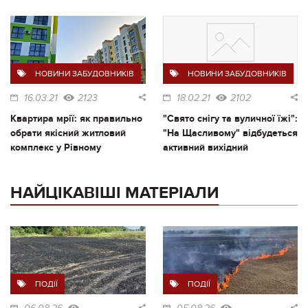
НОВИНИ ЗАБУДОВНИКІВ
НОВИНИ ЗАБУДОВНИКІВ
16.03.21
2123
18.02.21
2102
Квартира мрії: як правильно
"Свято снігу та вуличної їжі":
обрати якісний житловий
"На Щасливому" відбудеться
комплекс у Рівному
активний вихідний
НАЙЦІКАВІШІ МАТЕРІАЛИ
ПОДІЇ
ПОДІЇ