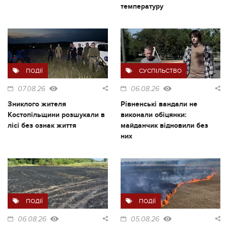
температуру
ПОДІЇ
СУСПІЛЬСТВО
07.08.26
06.08.26
Зниклого жителя
Рівненські вандали не
Костопільщини розшукали в
виконали обіцянки:
лісі без ознак життя
майданчик відновили без
них
ПОДІЇ
ПОДІЇ
06.08.26
05.08.26