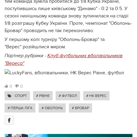
тим команда зуміла пробитися до 1/8 Кубка України,
поступившись лише київському "Динамо" - 0:2 та 0:5. У
сезоні нинішньому команда знову зупинилася на стадії
1/8 розіграшу Кубку України. Проте, чемпіонат "Оболонь-
Бровар" проводить не так переконливо.
У першому колі турніру "Оболонь-Бровар" та
"Верес" розійшлися миром.
Партнер рубрики -
Клуб футбольних вболівальників
"Вереса"
0
0
СПОРТ
# РІВНЕ
# ФУТБОЛ
# НК ВЕРЕС
# ПЕРША ЛІГА
# ОБОЛОНЬ
# БРОВАР