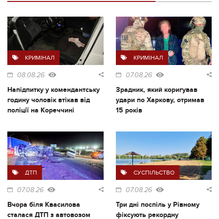
КРИМІНАЛ
КРИМІНАЛ
08.08.26
07.08.26
Напідпитку у комендантську
Зрадник, який коригував
годину чоловік втікав від
удари по Харкову, отримав
поліції на Кореччині
15 років
ДТП
СУСПІЛЬСТВО
07.08.26
07.08.26
Вчора біля Квасилова
Три дні поспіль у Рівному
сталася ДТП з автовозом
фіксують рекордну