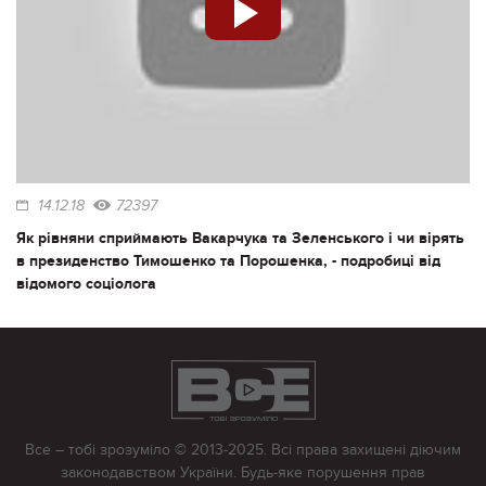
14.12.18
72397
Як рівняни сприймають Вакарчука та Зеленського і чи вірять
в президенство Тимошенко та Порошенка, - подробиці від
відомого соціолога
Все – тобі зрозуміло © 2013-2025. Всі права захищені діючим
законодавством України. Будь-яке порушення прав