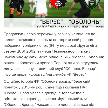
Продовжити свою переможну серію у чемпіонаті до
шести поєдинків поспіль та повторити свій рекорд
набраних турнірних очок (64 - у першості Другої ліги
сезону 2001-2002) за часів Незалежності – вже у
найближчому матчі може рівненський "Верес". Суперник
рівнян – бронзовий призер Першої ліги за підсумком
минулого сезону, столичний клуб "Оболонь-Бровар".
Про це пише інформаційна служба НК "Верес"
Офіційно історія ФК "Оболонь-Бровар" бере свій
початок у 2013-му році. Саме тоді компанія ПАТ
"Оболонь" заснувала відповідне товариство з
обмеженою відповідальністю. Футбольний клуб
"Оболонь-Бровар" максимально дистанціюється від