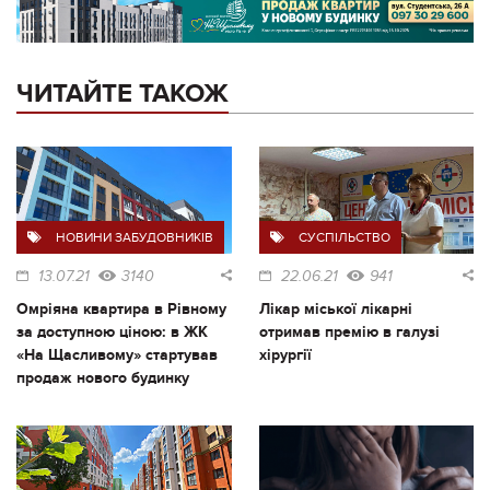
ЧИТАЙТЕ ТАКОЖ
НОВИНИ ЗАБУДОВНИКІВ
СУСПІЛЬСТВО
13.07.21
3140
22.06.21
941
Омріяна квартира в Рівному
Лікар міської лікарні
за доступною ціною: в ЖК
отримав премію в галузі
«На Щасливому» стартував
хірургії
продаж нового будинку