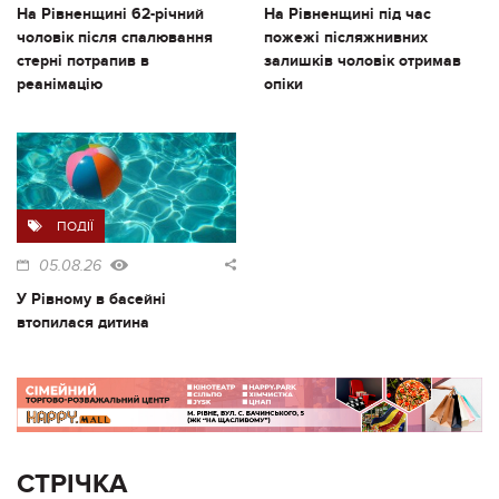
На Рівненщині 62-річний
На Рівненщині під час
чоловік після спалювання
пожежі післяжнивних
стерні потрапив в
залишків чоловік отримав
реанімацію
опіки
ПОДІЇ
05.08.26
У Рівному в басейні
втопилася дитина
СТРІЧКА