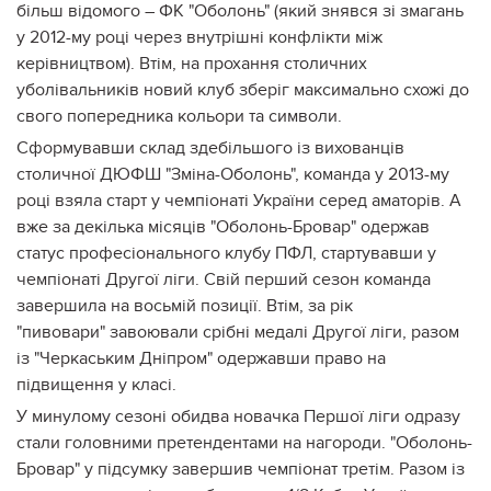
більш відомого – ФК "Оболонь" (який знявся зі змагань
у 2012-му році через внутрішні конфлікти між
керівництвом). Втім, на прохання столичних
уболівальників новий клуб зберіг максимально схожі до
свого попередника кольори та символи.
Сформувавши склад здебільшого із вихованців
столичної ДЮФШ "Зміна-Оболонь", команда у 2013-му
році взяла старт у чемпіонаті України серед аматорів. А
вже за декілька місяців "Оболонь-Бровар" одержав
статус професіонального клубу ПФЛ, стартувавши у
чемпіонаті Другої ліги. Свій перший сезон команда
завершила на восьмій позиції. Втім, за рік
"пивовари" завоювали срібні медалі Другої ліги, разом
із "Черкаським Дніпром" одержавши право на
підвищення у класі.
У минулому сезоні обидва новачка Першої ліги одразу
стали головними претендентами на нагороди. "Оболонь-
Бровар" у підсумку завершив чемпіонат третім. Разом із