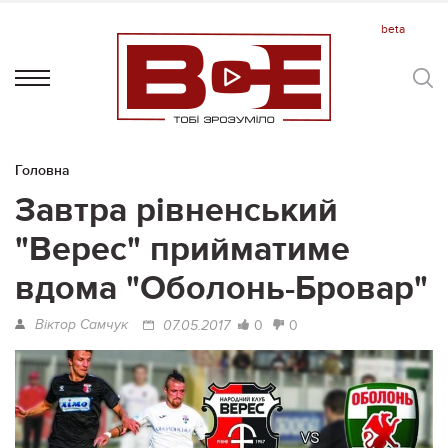
Головна
Завтра рівненський
"Верес" прийматиме
вдома "Оболонь-Бровар"
Віктор Самчук
0
0
07.05.2017