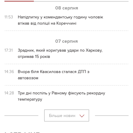
08 серпня
11:53
Напідпитку у комендантську годину чоловік
втікав від поліції на Кореччині
07 серпня
17:31
Зрадник, який коригував удари по Харкову,
отримав 15 років
14:36
Вчора біля Квасилова сталася ДТП з
автовозом
14:28
Три дні поспіль у Рівному фіксують рекордну
температуру
Більше новин