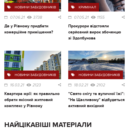
НОВИНИ ЗАБУДОВНИКІВ
КРИМІНАЛ
07.06.21
3738
07.05.21
1155
Де у Рівному придбати
Прокурори відстояли
комерційне приміщення?
серйозний вирок збоченцю
зі Здолбунова
НОВИНИ ЗАБУДОВНИКІВ
НОВИНИ ЗАБУДОВНИКІВ
16.03.21
2123
18.02.21
2102
Квартира мрії: як правильно
"Свято снігу та вуличної їжі":
обрати якісний житловий
"На Щасливому" відбудеться
комплекс у Рівному
активний вихідний
НАЙЦІКАВІШІ МАТЕРІАЛИ