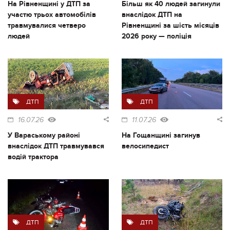
На Рівненщині у ДТП за
Більш як 40 людей загинули
участю трьох автомобілів
внаслідок ДТП на
травмувалися четверо
Рівненщині за шість місяців
людей
2026 року — поліція
ДТП
ДТП
16.07.26
11.07.26
У Вараському районі
На Гощанщині загинув
внаслідок ДТП травмувався
велосипедист
водій трактора
ДТП
ДТП