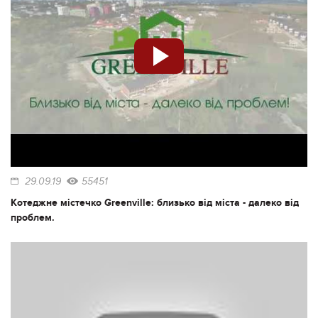
29.09.19
55451
Котеджне містечко Greenville: близько від міста - далеко від
проблем.