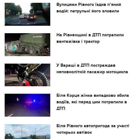
Вулицями Рівного їздив пʼяний
водій: патрульні його зловили
На Рівненщині в ДТП потрапили
вантажівка і трактор
У Вараші в ДТП постраждав
неповнолітній пасажир мотоцикла
Біля Корця жінка випадково збила
водіїв, які перед цим потрапили в
ДТП
Біля Рівного автопригода за участі
чотирьох автівок