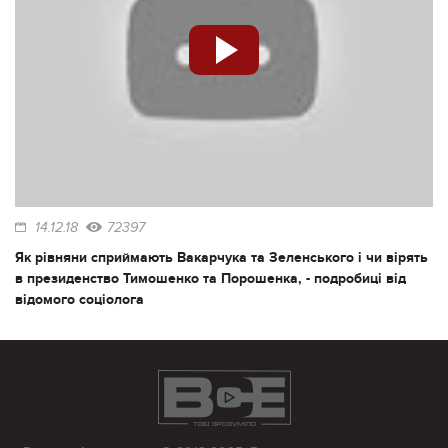
14.12.18
72397
Як рівняни сприймають Вакарчука та Зеленського і чи вірять
в президенство Тимошенко та Порошенка, - подробиці від
відомого соціолога