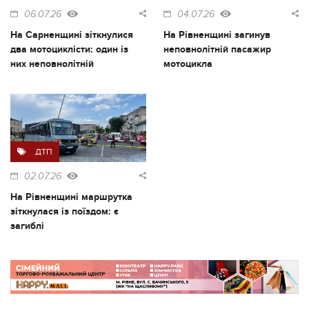
06.07.26
04.07.26
На Сарненщині зіткнулися
На Рівненщині загинув
два мотоциклісти: один із
неповнолітній пасажир
них неповнолітній
мотоцикла
ДТП
02.07.26
На Рівненщині маршрутка
зіткнулася із поїздом: є
загиблі