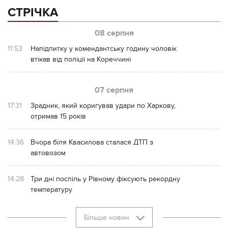
СТРІЧКА
08 серпня
11:53
Напідпитку у комендантську годину чоловік
втікав від поліції на Кореччині
07 серпня
17:31
Зрадник, який коригував удари по Харкову,
отримав 15 років
14:36
Вчора біля Квасилова сталася ДТП з
автовозом
14:28
Три дні поспіль у Рівному фіксують рекордну
температуру
Більше новин