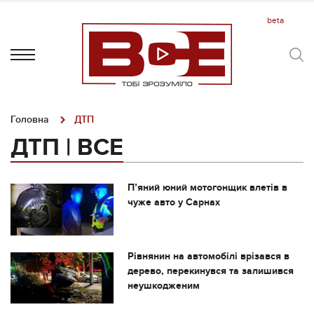
Головна
ДТП
ДТП | ВСЕ
Пʼяний юний мотогонщик влетів в
чуже авто у Сарнах
Рівнянин на автомобілі врізався в
дерево, перекинувся та залишився
неушкодженим