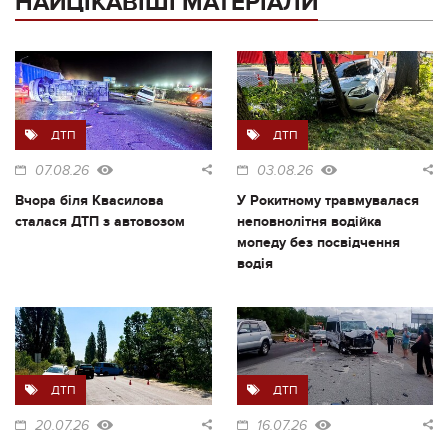
НАЙЦІКАВІШІ МАТЕРІАЛИ
ДТП
ДТП
07.08.26
03.08.26
Вчора біля Квасилова
У Рокитному травмувалася
сталася ДТП з автовозом
неповнолітня водійка
мопеду без посвідчення
водія
ДТП
ДТП
20.07.26
16.07.26