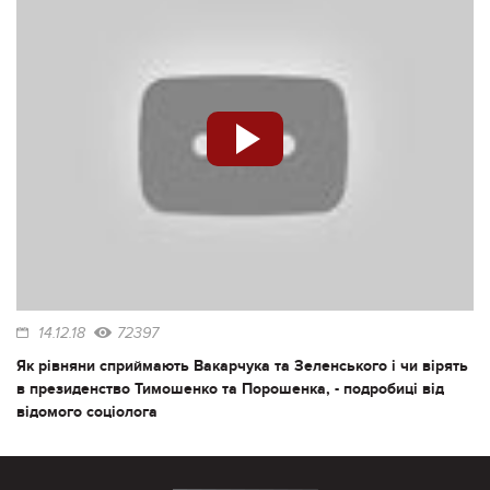
14.12.18
72397
Як рівняни сприймають Вакарчука та Зеленського і чи вірять
в президенство Тимошенко та Порошенка, - подробиці від
відомого соціолога