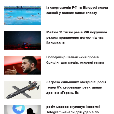
Із спортсменів РФ та Білорусі зняли
санкції у водних видах спорту
Майже 11 тисяч разів РФ порушила
режим припинення вогню під час
Великодня
Володимир Зеленський провів
брифінг для медіа: основні заяви
Загроза сильніших обстрілів: росія
тепер бʼє керованим реактивним
дроном «Герань-5»
росія масово скуповує іноземні
Telegram-канали для ударів по