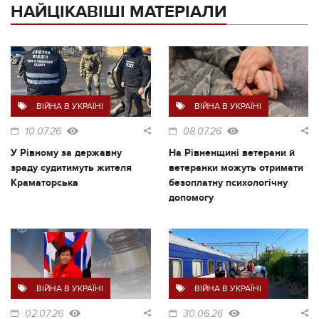
НАЙЦІКАВІШІ МАТЕРІАЛИ
ВІЙНА В УКРАЇНІ
ВІЙНА В УКРАЇНІ
10.07.26
08.07.26
У Рівному за державну
На Рівненщині ветерани й
зраду судитимуть жителя
ветеранки можуть отримати
Краматорська
безоплатну психологічну
допомогу
ВІЙНА В УКРАЇНІ
ВІЙНА В УКРАЇНІ
02.07.26
30.06.26