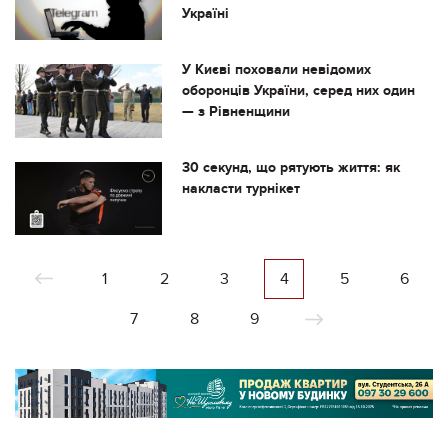
Україні
У Києві поховали невідомих
оборонців України, серед них один
— з Рівненщини
30 секунд, що рятують життя: як
накласти турнікет
1
2
3
4
5
6
7
8
9