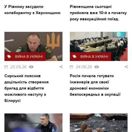
У Рівному засудили
Рівненщина сьогодні
колаборантку з Херсонщини
прийняла вже 10-й з початку
року евакуаційний поїзд.
ВІЙНА В УКРАЇНІ
ВІЙНА В УКРАЇНІ
25.06.26
24.06.26
Сирський пояснив
Росія почала готувати
доцільність створення
інженерів для своєї
бригад для відбиття
дронової економіки
можливого наступу з
безпосередньо в окупації
Білорусі