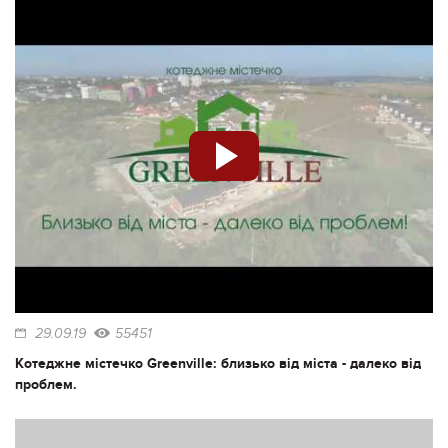
29.09.19
55451
Котеджне містечко Greenville: близько від міста - далеко від
проблем.