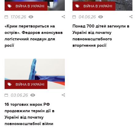
ВІЙНА В УКРАЇНІ
ВІЙНА В УКРАЇНІ
17.06.26
04.06.26
«Крим перетвориться на
Понад 700 дітей загинули в
острів». Федоров анонсував
Україні від початку
логістичний локдаун для
повномасштабного
росії
вторгнення росії
ВІЙНА В УКРАЇНІ
03.06.26
16 торгових марок РФ
продовжили термін дії в
Україні від початку
повномасштабної війни