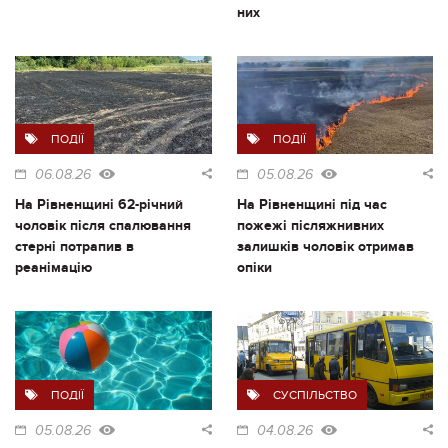
них
ПОДІЇ
ПОДІЇ
06.08.26
05.08.26
На Рівненщині 62-річний
На Рівненщині під час
чоловік після спалювання
пожежі післяжнивних
стерні потрапив в
залишків чоловік отримав
реанімацію
опіки
ПОДІЇ
СУСПІЛЬСТВО
05.08.26
04.08.26