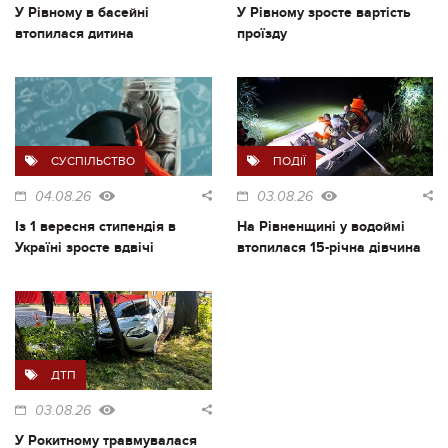
У Рівному в басейні
У Рівному зросте вартість
втопилася дитина
проїзду
СУСПІЛЬСТВО
ПОДІЇ
04.08.26
03.08.26
Із 1 вересня стипендія в
На Рівненщині у водоймі
Україні зросте вдвічі
втопилася 15-річна дівчина
ДТП
03.08.26
У Рокитному травмувалася