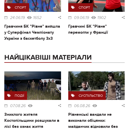
СПОРТ
СПОРТ
24.06.19
1652
09.06.19
1902
Гравчиня БК "Рівне" вийшла
Гравчині БК "Рівне"
у Суперфінал Чемпіонату
перемогли у Франції
України з баскетболу 3х3
НАЙЦІКАВІШІ МАТЕРІАЛИ
ПОДІЇ
СУСПІЛЬСТВО
07.08.26
06.08.26
Зниклого жителя
Рівненські вандали не
Костопільщини розшукали в
виконали обіцянки:
лісі без ознак життя
майданчик відновили без