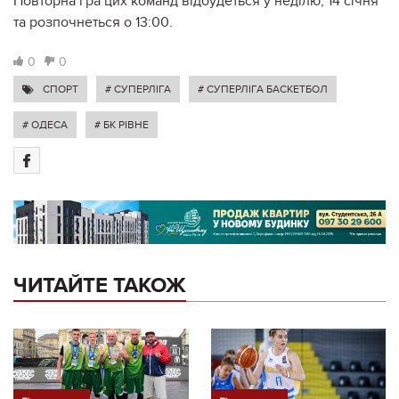
Повторна гра цих команд відбудеться у неділю, 14 січня
та розпочнеться о 13:00.
0
0
СПОРТ
# СУПЕРЛІГА
# СУПЕРЛІГА БАСКЕТБОЛ
# ОДЕСА
# БК РІВНЕ
ЧИТАЙТЕ ТАКОЖ