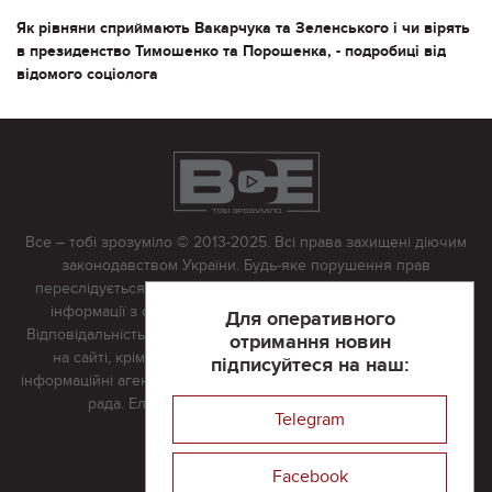
Як рівняни сприймають Вакарчука та Зеленського і чи вірять
в президенство Тимошенко та Порошенка, - подробиці від
відомого соціолога
Все – тобі зрозуміло © 2013-2025. Всі права захищені діючим
законодавством України. Будь-яке порушення прав
переслідується в судовому порядку. Будь-яке відтворення
інформації з сайту тільки з письмово дозволу редакції.
Для оперативного
Відповідальність за достовірність усіх матеріалів, розміщених
отримання новин
на сайті, крім матеріалів, які містять посилання на інші
підписуйтеся на наш:
інформаційні агентства або інтернет-видання, несе редакційна
рада. Електронна пошта:
vserivne@gmail.com
Telegram
Реклама на сайті
Facebook