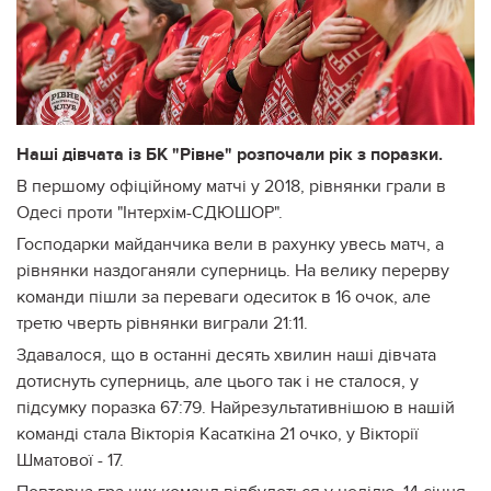
Наші дівчата із БК "Рівне" розпочали рік з поразки.
В першому офіційному матчі у 2018, рівнянки грали в
Одесі проти "Інтерхім-СДЮШОР".
Господарки майданчика вели в рахунку увесь матч, а
рівнянки наздоганяли суперниць. На велику перерву
команди пішли за переваги одеситок в 16 очок, але
третю чверть рівнянки виграли 21:11.
Здавалося, що в останні десять хвилин наші дівчата
дотиснуть суперниць, але цього так і не сталося, у
підсумку поразка 67:79. Найрезультативнішою в нашій
команді стала Вікторія Касаткіна 21 очко, у Вікторії
Шматової - 17.