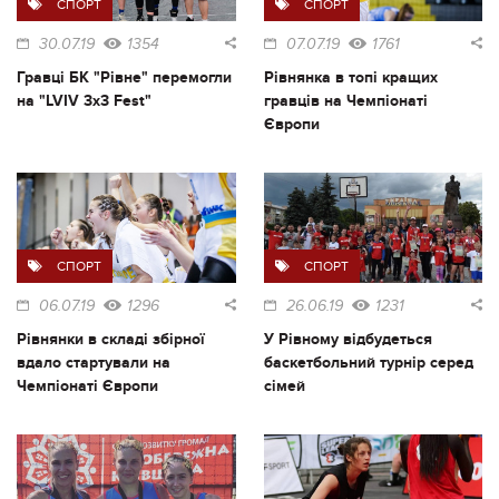
СПОРТ
СПОРТ
30.07.19
1354
07.07.19
1761
Гравці БК "Рівне" перемогли
Рівнянка в топі кращих
на "LVIV 3x3 Fest"
гравців на Чемпіонаті
Європи
СПОРТ
СПОРТ
06.07.19
1296
26.06.19
1231
Рівнянки в складі збірної
У Рівному відбудеться
вдало стартували на
баскетбольний турнір серед
Чемпіонаті Європи
сімей