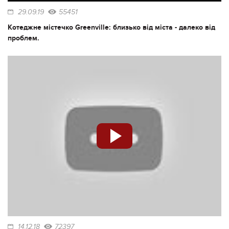
29.09.19
55451
Котеджне містечко Greenville: близько від міста - далеко від
проблем.
14.12.18
72397