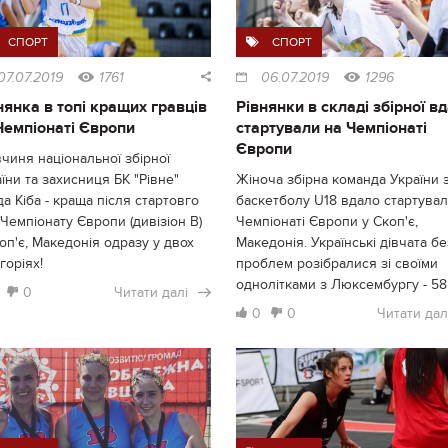
СПОРТ
СПОРТ
07.07.2019
1761
06.07.2019
1296
нянка в топі кращих гравців
Рівнянки в складі збірної в
Чемпіонаті Європи
стартували на Чемпіонаті
Європи
чиня національної збірної
їни та захисниця БК "Рівне"
Жіноча збірна команда України 
а Кіба - краща після стартовго
баскетболу U18 вдало стартувал
Чемпіонату Європи (дивізіон В)
Чемпіонаті Європи у Скоп'є,
оп'є, Македонія одразу у двох
Македонія. Українські дівчата бе
горіях!
проблем розібралися зі своїми
однолітками з Люксембургу - 58:
0
Читати далі
0
0
Читати дал