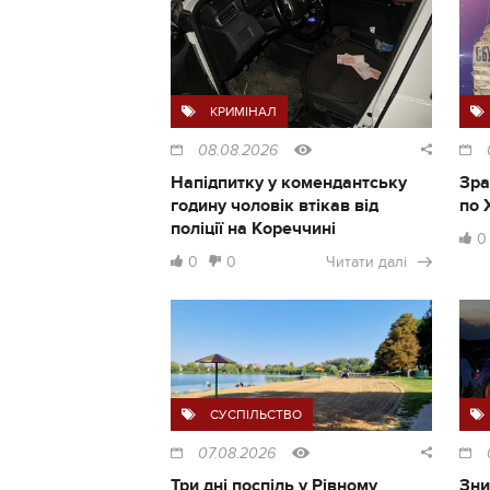
КРИМІНАЛ
08.08.2026
Напідпитку у комендантську
Зра
годину чоловік втікав від
по 
поліції на Кореччині
0
0
0
Читати далі
СУСПІЛЬСТВО
07.08.2026
Три дні поспіль у Рівному
Зни