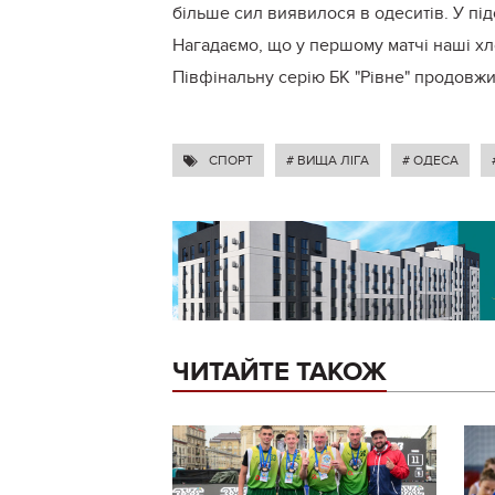
більше сил виявилося в одеситів. У підсум
Нагадаємо, що у першому матчі наші хл
Півфінальну серію БК "Рівне" продовжит
СПОРТ
# ВИЩА ЛІГА
# ОДЕСА
ЧИТАЙТЕ ТАКОЖ