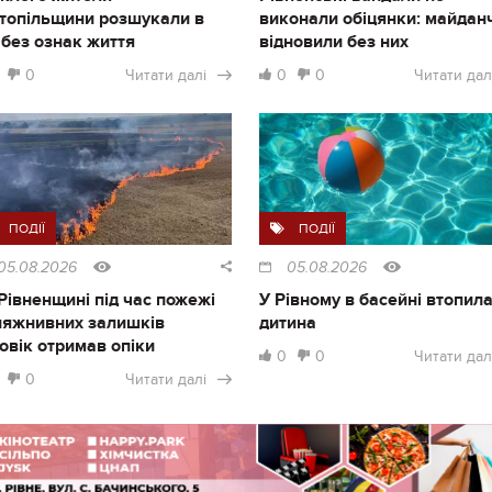
топільщини розшукали в
виконали обіцянки: майдан
і без ознак життя
відновили без них
0
Читати далі
0
0
Читати дал
ПОДІЇ
ПОДІЇ
05.08.2026
05.08.2026
Рівненщині під час пожежі
У Рівному в басейні втопил
ляжнивних залишків
дитина
овік отримав опіки
0
0
Читати дал
0
Читати далі