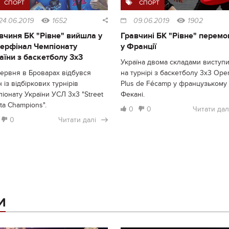
СПОРТ
СПОРТ
24.06.2019
1652
09.06.2019
1902
вчиня БК "Рівне" вийшла у
Гравчині БК "Рівне" перемо
ерфінал Чемпіонату
у Франції
аїни з баскетболу 3х3
Україна двома складами виступ
червня в Броварах відбувся
на турнірі з баскетболу 3х3 Ope
 із відбіркових турнірів
Plus de Fécamp у французькому
іонату України УСЛ 3х3 "Street
Фекані.
ta Champions".
0
0
Читати дал
0
Читати далі
И