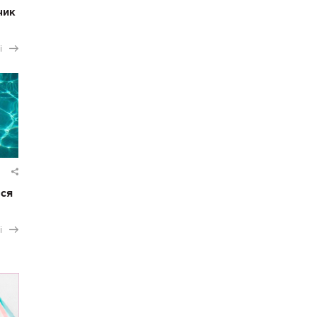
чик
і
ася
і