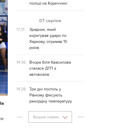
поліції на Кореччині
07 серпня
17:31
Зрадник, який
коригував удари по
Харкову, отримав 15
років
14:36
Вчора біля Квасилова
сталася ДТП з
автовозом
14:28
Три дні поспіль у
Рівному фіксують
рекордну температуру
На
Більше новин
ти