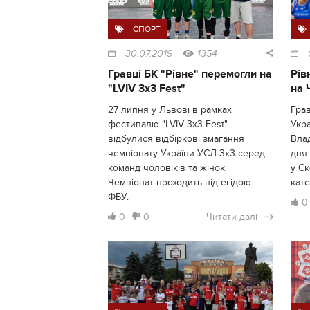
СПОРТ
30.07.2019
1354
Гравці БК "Рівне" перемогли на
Рів
"LVIV 3x3 Fest"
на 
27 липня у Львові в рамках
Грав
фестивалю "LVIV 3x3 Fest"
Укра
відбулися відбіркові змагання
Влад
чемпіонату України УСЛ 3х3 серед
дня 
команд чоловіків та жінок.
у Ск
Чемпіонат проходить під егідою
кате
ФБУ.
0
0
0
Читати далі