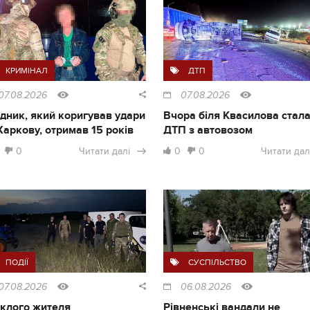
КРИМІНАЛ
ДТП
07.08.2026
07.08.2026
дник, який коригував удари
Вчора біля Квасилова стал
Харкову, отримав 15 років
ДТП з автовозом
0
Читати далі
0
0
Читати дал
ПОДІЇ
СУСПІЛЬСТВО
07.08.2026
06.08.2026
клого жителя
Рівненські вандали не