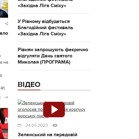
«Західна Ліга Сміху»
У Рівному відбудеться
Благодійний фестиваль
дало
«Західна Ліга Сміху»
Рівнян запрошують феєрично
відгуляти День святого
з
Миколая (ПРОГРАМА)
а на
з
ВІДЕО
41.
і
24.05.2023
Зеленський на передовій