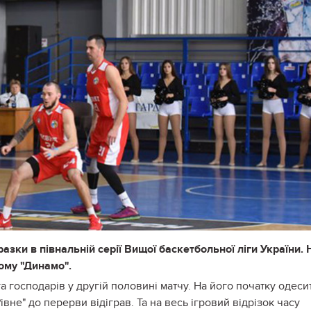
разки в півнальній серії Вищої баскетбольної ліги України. 
кому "Динамо".
 господарів у другій половині матчу. На його початку одеси
івне" до перерви відіграв. Та на весь ігровий відрізок часу