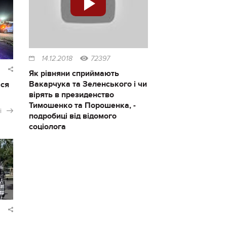
14.12.2018
72397
Як рівняни сприймають
Вакарчука та Зеленського і чи
ася
вірять в президенство
Тимошенко та Порошенка, -
і
подробиці від відомого
соціолога