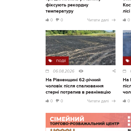
фіксують рекордну
Кос
температуру
ліс
0
0
Читати далі
0
ПОДІЇ
06.08.2026
На Рівненщині 62-річний
На 
чоловік після спалювання
піс
стерні потрапив в реанімацію
чол
0
0
Читати далі
0