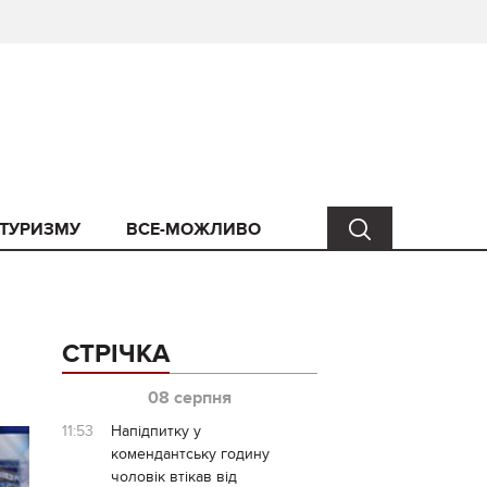
 ТУРИЗМУ
ВСЕ-МОЖЛИВО
СТРІЧКА
08 серпня
11:53
Напідпитку у
комендантську годину
чоловік втікав від