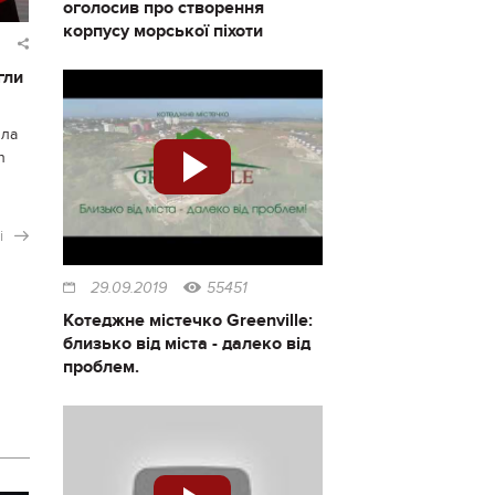
оголосив про створення
корпусу морської піхоти
гли
ила
n
і
29.09.2019
55451
Котеджне містечко Greenville:
близько від міста - далеко від
проблем.