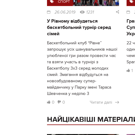
СПОРТ
26.06.2019
1231
У Рівному відбудеться
Гра
баскетбольний турнір серед
Суп
сімей
Укр
Баскетбольний клуб “Рівне”
22 
запрошує усіх шанувальників нашої
один
улюбленої гри разом провести час
чемп
та взяти участь в турнірі з
Spar
Баскетболу 3х3 серед молодих
1
сімей. Змагання відбудуться на
новозбудованому супер-
майданчику у Парку імені Тараса
Шевченка у неділю 3
0
0
Читати далі
НАЙЦІКАВІШІ МАТЕРІАЛ