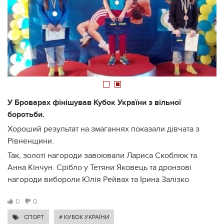
1
2
У Броварах фінішував Кубок України з вільної
боротьби.
Хороший результат на змаганнях показали дівчата з
Рівненщини.
Так, золоті нагороди завоювали Лариса Скоблюк та
Анна Кінчун. Срібло у Тетяни Яковець та дронзові
нагороди вибороли Юлія Рейвах та Ірина Залізко.
0
0
СПОРТ
# КУБОК УКРАЇНИ