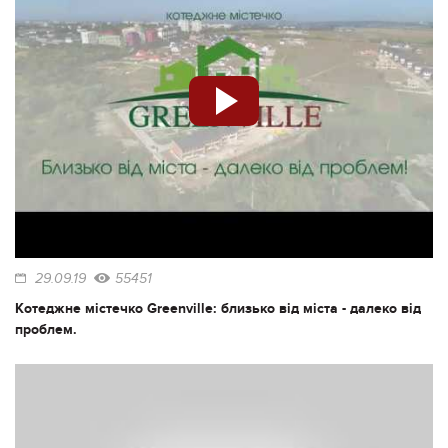
29.09.19
55451
Котеджне містечко Greenville: близько від міста - далеко від
проблем.