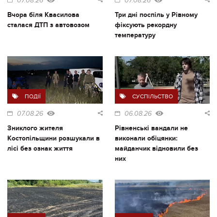
07.08.26
07.08.26
Вчора біля Квасилова
Три дні поспіль у Рівному
сталася ДТП з автовозом
фіксують рекордну
температуру
ПОДІЇ
СУСПІЛЬСТВО
07.08.26
06.08.26
Зниклого жителя
Рівненські вандали не
Костопільщини розшукали в
виконали обіцянки:
лісі без ознак життя
майданчик відновили без
них