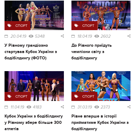
СПОРТ
СПОРТ
20.04.19
5348
18.04.19
2602
У Рівному грандіозно
До Рівного приїдуть
стартував Кубок України з
чемпіони світу з
бодібілдингу (ФОТО)
бодібілдингу
СПОРТ
СПОРТ
11.04.19
4183
31.03.19
2373
Кубок України з бодібілдингу
Рівне вперше в історії
у Рівному збере більше 300
прийматиме Кубок України з
атлетів
бодібілдингу