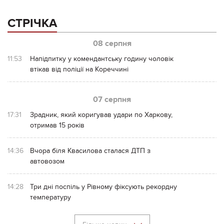
СТРІЧКА
08 серпня
11:53
Напідпитку у комендантську годину чоловік
втікав від поліції на Кореччині
07 серпня
17:31
Зрадник, який коригував удари по Харкову,
отримав 15 років
14:36
Вчора біля Квасилова сталася ДТП з
автовозом
14:28
Три дні поспіль у Рівному фіксують рекордну
температуру