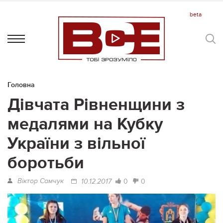
Головна
Дівчата Рівненщини з
медалями на Кубку
України з вільної
боротьби
Віктор Самчук
0
0
10.12.2017