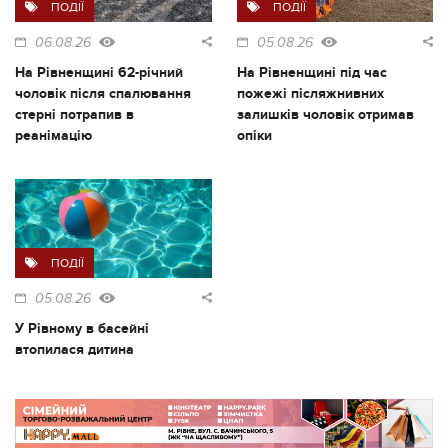
ПОДІЇ
ПОДІЇ
06.08.26
05.08.26
На Рівненщині 62-річний
На Рівненщині під час
чоловік після спалювання
пожежі післяжнивних
стерні потрапив в
залишків чоловік отримав
реанімацію
опіки
ПОДІЇ
05.08.26
У Рівному в басейні
втопилася дитина