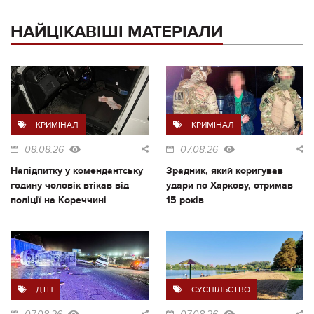
НАЙЦІКАВІШІ МАТЕРІАЛИ
КРИМІНАЛ
КРИМІНАЛ
08.08.26
07.08.26
Напідпитку у комендантську
Зрадник, який коригував
годину чоловік втікав від
удари по Харкову, отримав
поліції на Кореччині
15 років
ДТП
СУСПІЛЬСТВО