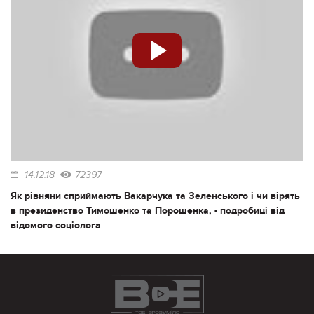
14.12.18
72397
Як рівняни сприймають Вакарчука та Зеленського і чи вірять
в президенство Тимошенко та Порошенка, - подробиці від
відомого соціолога