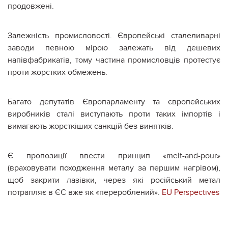
продовжені.
Залежність промисловості. Європейські сталеливарні
заводи певною мірою залежать від дешевих
напівфабрикатів, тому частина промисловців протестує
проти жорстких обмежень.
Багато депутатів Європарламенту та європейських
виробників сталі виступають проти таких імпортів і
вимагають жорсткіших санкцій без винятків.
Є пропозиції ввести принцип «melt-and-pour»
(враховувати походження металу за першим нагрівом),
щоб закрити лазівки, через які російський метал
потрапляє в ЄС вже як «перероблений».
EU Perspectives