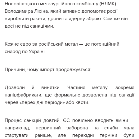
Новоліпєцкого металургійного комбінату (НЛМК)
Володимира Лісіна, який активно допомогає росії
виробляти ракети, дрони та ядерну зброю. Сам же він —
досі не під санкціями.
Кожне євро за російський метал — це потенційний
снаряд по Україні.
Причини, чому імпорт продовжується:
Дозволи й винятки. Частина металу, зокрема
напівфабрикати, ще формально дозволена під санкції
через «перехідні періоди» або квоти.
Процес санкцій довгий. ЄС повільно вводить зміни —
наприклад, первинний заборона на сляби мала
стартувати раніше, але перехідні терміни були