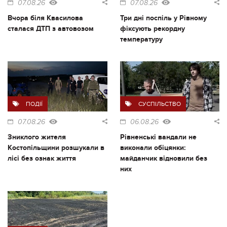
07.08.26
07.08.26
Вчора біля Квасилова
Три дні поспіль у Рівному
сталася ДТП з автовозом
фіксують рекордну
температуру
ПОДІЇ
СУСПІЛЬСТВО
07.08.26
06.08.26
Зниклого жителя
Рівненські вандали не
Костопільщини розшукали в
виконали обіцянки:
лісі без ознак життя
майданчик відновили без
них