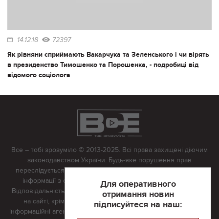
14.12.18
72397
Як рівняни сприймають Вакарчука та Зеленського і чи вірять
в президенство Тимошенко та Порошенка, - подробиці від
відомого соціолога
Все – тобі зрозуміло © 2013-2025. Всі права захищені діючим
законодавством України. Будь-яке порушення прав
переслідується в судовому порядку. Будь-яке відтворення
інформації з сайту тільки з письмово дозволу редакції.
Для оперативного
Відповідальність за достовірність усіх матеріалів, розміщених
отримання новин
на сайті, крім матеріалів, які містять посилання на інші
підписуйтеся на наш:
інформаційні агентства або інтернет-видання, несе редакційна