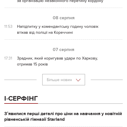
за організацію незаконного перетину кордону
08 серпня
11:53
Напідпитку у комендантську годину чоловік
втікав від поліції на Кореччині
07 серпня
17:31
Зрадник, який коригував удари по Харкову,
отримав 15 років
Більше новин
І-СЕРФІНГ
Зʼявилися перші деталі про ціни на навчання у новітній
рівненській гімназії Starland