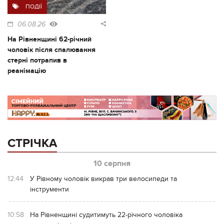
ПОДІЇ
06.08.26
На Рівненщині 62-річний
чоловік після спалювання
стерні потрапив в
реанімацію
СТРІЧКА
10 серпня
12:44
У Рівному чоловік викрав три велосипеди та
інструменти
10:58
На Рівненщині судитимуть 22-річного чоловіка