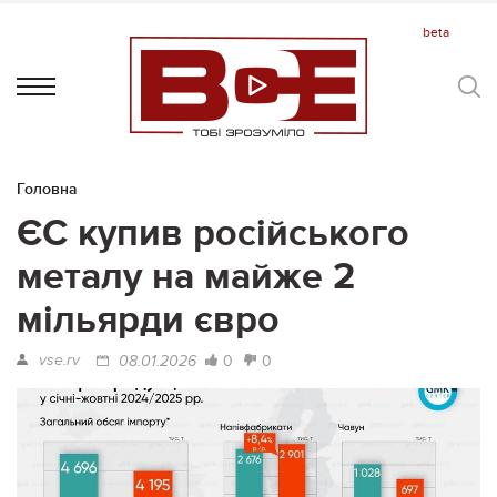
Головна
ЄС купив російського
металу на майже 2
мільярди євро
vse.rv
0
0
08.01.2026