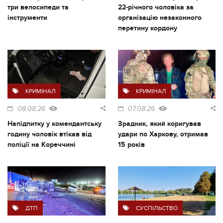
три велосипеди та
22-річного чоловіка за
інструменти
організацію незаконного
перетину кордону
КРИМІНАЛ
КРИМІНАЛ
08.08.26
07.08.26
Напідпитку у комендантську
Зрадник, який коригував
годину чоловік втікав від
удари по Харкову, отримав
поліції на Кореччині
15 років
ДТП
СУСПІЛЬСТВО