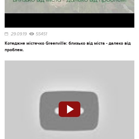
29.09.19
55451
Котеджне містечко Greenville: близько від міста - далеко від
проблем.