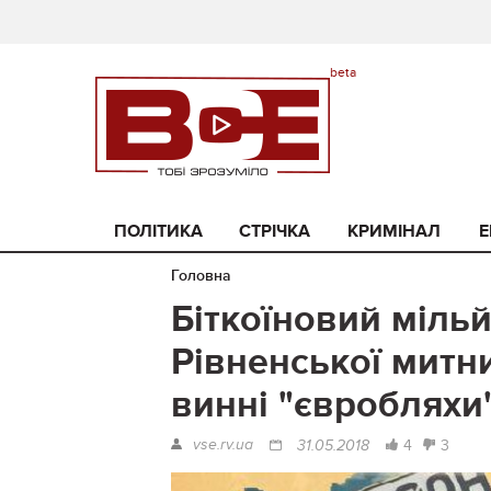
ПОЛІТИКА
СТРІЧКА
КРИМІНАЛ
Е
Головна
Біткоїновий мільй
Рівненської митн
винні "євробляхи
vse.rv.ua
4
3
31.05.2018