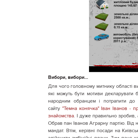
Вибори, вибори...
Для чого головному митнику області в
які можуть бути мотиви декларувати б
народним обранцем і потрапити до 
сайту
"Темна конячка" Іван Іванов - пр
знайомства
. І дуже правильно зробив,
Обрав пан Іванов Аграрну партію. Від 
мандат. Втім, керівні посади на Київ
здійснити амбіційні плани. Тим паче 