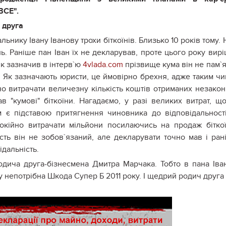
ВСЕ".
а друга
ику Івану Іванову трохи біткоїнів. Близько 10 років тому. 
ь. Раніше пан Іван їх не декларував, проте цього року вир
Як зазначив в інтерв`ю
4vlada.com
прізвище кума він не пам`я
і. Як зазначають юристи, це ймовірно брехня, адже таким ч
но витрачати величезну кількість коштів отриманих незако
 "кумові" біткоїни. Нагадаємо, у разі великих витрат, щ
 є підставою притягнення чиновника до відповідальност
окійно витрачати мільйони посилаючись на продаж біткої
ть він не зобов`язаний, але декларувати точно мав і ран
ідальність.
одича друга-бізнесмена Дмитра Марчака. Тобто в пана Іва
у непотрібна Шкода Супер Б 2011 року. І щедрий родич друга