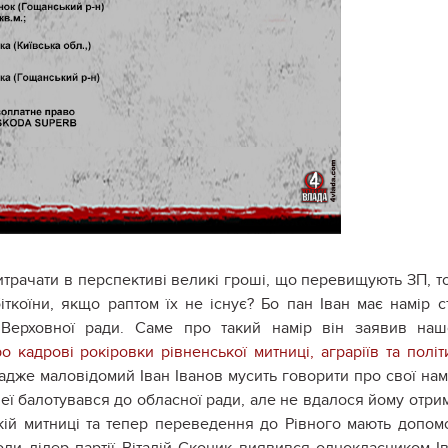
итрачати в перспективі великі гроші, що перевищують ЗП, т
іткоїни, якщо раптом їх не існує? Бо пан Іван має намір с
Верховної ради. Саме про такий намір він заявив на
о кадрові рокіровки рівненської митниці, аграріїв та політ
 адже маловідомий Іван Іванов мусить говорити про свої нам
неї балотувався до обласної ради, але не вдалося йому отри
ській митниці та тепер переведення до Рівного мають допом
коли лідер партії Віталій Скоцик виявився однокласником І