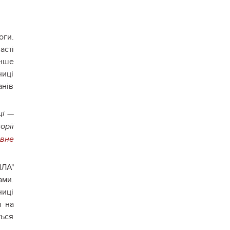
оги.
асті
енше
ниці
анів
ці —
орії
івне
ИЛА"
ами.
ниці
м на
ться