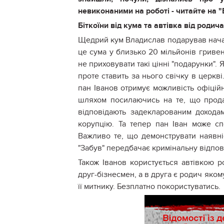
невиконаними на роботі - читайте на "
Біткоїни від кума та автівка від родич
Щедрий кум Владислав подарував начальн
це сума у близько 20 мільйонів гривен
не приховувати такі цінні "подарунки". 
проте ставить за нього свічку в церкв
пан Іванов отримує можливість офіцій
шляхом посилаючись на те, що продав
відповідають задекларованим доходам
корупцію. Та тепер пан Іван може сп
Важливо те, що демонструвати наявніс
"Забув" передбачає кримінальну відпов
Також Іванов користується автівкою р
друг-бізнесмен, а в друга є родич яком
її митнику. Безплатно покористуватись.