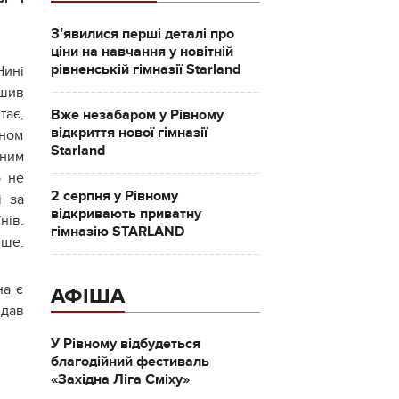
Зʼявилися перші деталі про
ціни на навчання у новітній
рівненській гімназії Starland
Нині
ішив
тає,
Вже незабаром у Рівному
відкриття нової гімназії
ином
Starland
нним
о не
2 серпня у Рівному
і за
відкривають приватну
нів.
гімназію STARLAND
іше.
на є
АФІША
 дав
У Рівному відбудеться
благодійний фестиваль
«Західна Ліга Сміху»