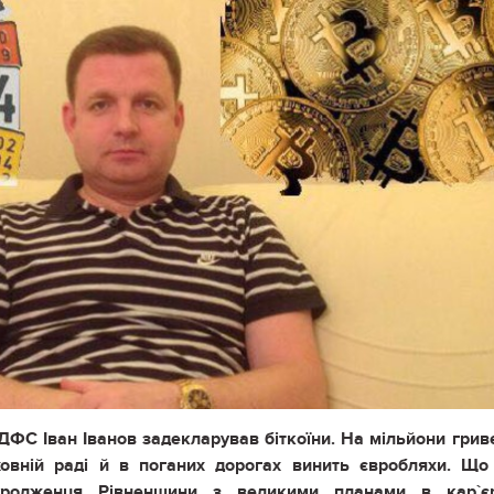
ДФС Іван Іванов задекларував біткоїни. На мільйони грив
овній раді й в поганих дорогах винить євробляхи. Що
уродженця Рівненщини з великими планами в кар`єр