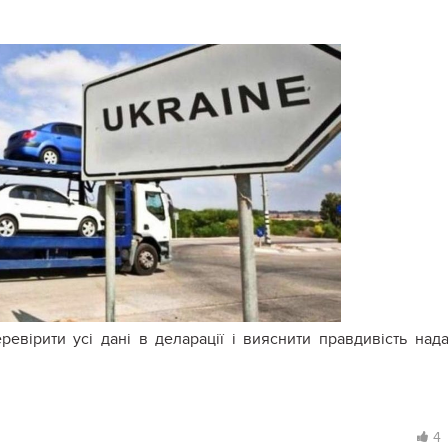
ревірити усі дані в деларації і вияснити правдивість над
4