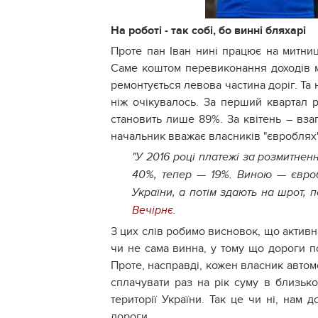
На роботі - так собі, бо винні бляхарі
Проте пан Іван нині працює на митниц
Саме коштом перевиконання доходів ми
ремонтується левова частина доріг. Та
ніж очікувалось. За перший квартал р
становить лише 89%. За квітень – вза
начальник вважає власників "євроблях"
"У 2016 році платежі за розмитнен
40%, тепер — 19%. Виною — євроб
України, а потім здають на шрот, 
Вечірнє
.
З цих слів робимо висновок, що актив
чи не сама винна, у тому що дороги п
Проте, насправді, кожен власник авто
сплачувати раз на рік суму в близько
території України. Так це чи ні, нам
дороги.