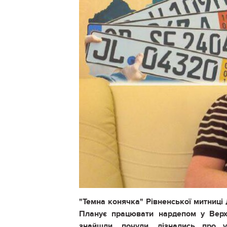
"Темна конячка" Рівненської митниці 
Планує працювати нардепом у Верх
знайшли, почули, дізнались про 