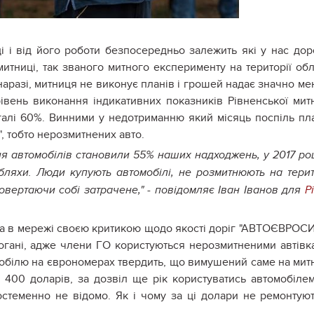
і і від його роботи безпосередньо залежить які у нас дор
тниці, так званого митного експерименту на території обл
 наразі, митниця не виконує планів і грошей надає значно м
івень виконання індикативних показників Рівненської мит
галі 60%. Винними у недотриманню який місяць поспіль пл
, тобто нерозмитнених авто.
ня автомобілів становили 55% наших надходжень, у 2017 ро
ляхи. Люди купують автомобілі, не розмитнюють на терит
повертаючи собі затрачене," - повідомляє Іван Іванов для
Р
на в мережі своєю критикою щодо якості доріг "АВТОЄВРОС
огані, адже члени ГО користуються нерозмитненими автівк
мобілю на єврономерах твердить, що вимушений саме на мит
 400 доларів, за дозвіл ще рік користуватись автомобіле
 достеменно не відомо. Як і чому за ці долари не ремонтую