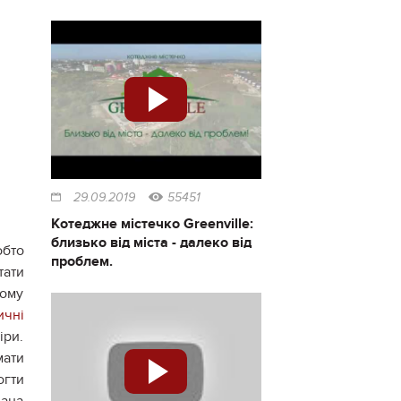
29.09.2019
55451
Котеджне містечко Greenville:
близько від міста - далеко від
обто
проблем.
тати
шому
ичні
іри.
мати
огти
вана