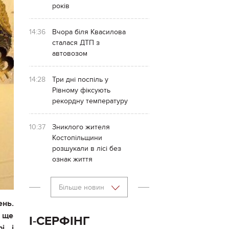
років
14:36
Вчора біля Квасилова
сталася ДТП з
автовозом
14:28
Три дні поспіль у
Рівному фіксують
рекордну температуру
10:37
Зниклого жителя
Костопільщини
розшукали в лісі без
ознак життя
Більше новин
ень.
 ще
І-СЕРФІНГ
і і