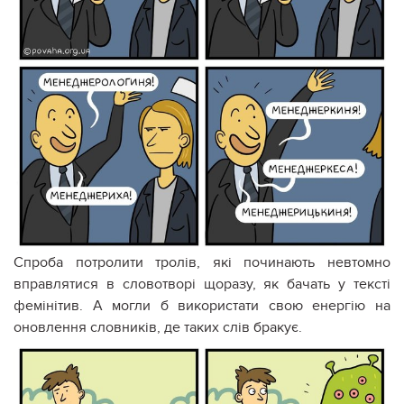
Спроба потролити тролів, які починають невтомно
вправлятися в словотворі щоразу, як бачать у тексті
фемінітив. А могли б використати свою енергію на
оновлення словників, де таких слів бракує.