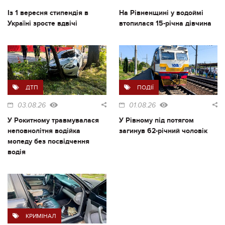
Із 1 вересня стипендія в
На Рівненщині у водоймі
Україні зросте вдвічі
втопилася 15-річна дівчина
ДТП
ПОДІЇ
03.08.26
01.08.26
У Рокитному травмувалася
У Рівному під потягом
неповнолітня водійка
загинув 62-річний чоловік
мопеду без посвідчення
водія
КРИМІНАЛ