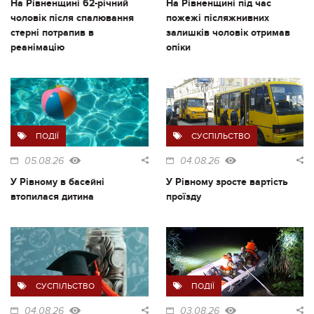
На Рівненщині 62-річний
На Рівненщині під час
чоловік після спалювання
пожежі післяжнивних
стерні потрапив в
залишків чоловік отримав
реанімацію
опіки
ПОДІЇ
СУСПІЛЬСТВО
05.08.26
04.08.26
У Рівному в басейні
У Рівному зросте вартість
втопилася дитина
проїзду
СУСПІЛЬСТВО
ПОДІЇ
04.08.26
03.08.26