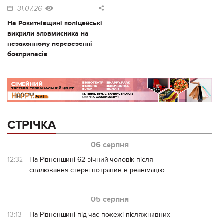
31.07.26
На Рокитнівщині поліцейські
викрили зловмисника на
незаконному перевезенні
боєприпасів
СТРІЧКА
06 серпня
12:32
На Рівненщині 62-річний чоловік після
спалювання стерні потрапив в реанімацію
05 серпня
13:13
На Рівненщині під час пожежі післяжнивних