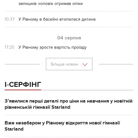
залишків чоловік отримав опіки
10:37
У Рівному в басейні втопилася дитина
04 серпня
17:20
У Рівному зросте вартість проїзду
Більше новин
І-СЕРФІНГ
Зʼявилися перші деталі про ціни на навчання у новітній
рівненській гімназії Starland
Вже незабаром у Рівному відкриття нової гімназії
Starland