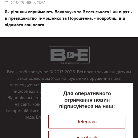
14.12.18
72397
Як рівняни сприймають Вакарчука та Зеленського і чи вірять
в президенство Тимошенко та Порошенка, - подробиці від
відомого соціолога
Все – тобі зрозуміло © 2013-2025. Всі права захищені діючим
законодавством України. Будь-яке порушення прав
переслідується в судовому порядку. Будь-яке відтворення
інформації з сайту тільки з письмово дозволу редакції.
Для оперативного
Відповідальність за достовірність усіх матеріалів, розміщених
отримання новин
на сайті, крім матеріалів, які містять посилання на інші
підписуйтеся на наш:
інформаційні агентства або інтернет-видання, несе редакційна
рада. Електронна пошта:
vserivne@gmail.com
Telegram
Реклама на сайті
Facebook