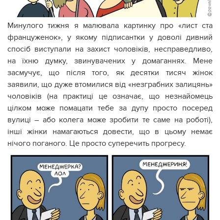
Минулого тижня я малювала картинку про «лист ста
француженок», у якому підписантки у доволі дивний
спосіб виступали на захист чоловіків, несправедливо,
на їхню думку, звинувачених у домаганнях. Мене
засмучує, що після того, як десятки тисяч жінок
заявили, що дуже втомилися від «незграбних залицянь»
чоловіків (на практиці це означає, що незнайомець
цілком може помацати тебе за дупу просто посеред
вулиці – або колега може зробити те саме на роботі),
інші жінки намагаються довести, що в цьому немає
нічого поганого. Це просто суперечить прогресу.