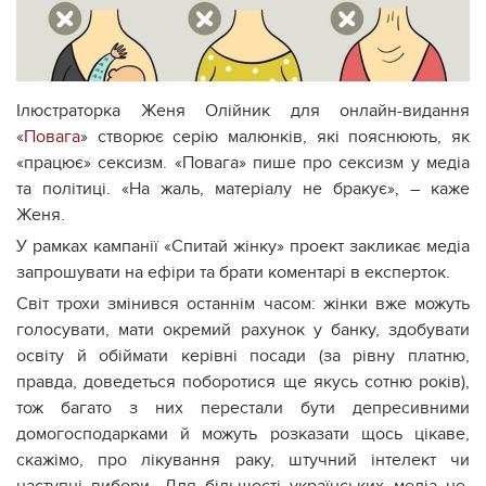
Ілюстраторка Женя Олійник для онлайн-видання
«
Повага
» створює серію малюнків, які пояснюють, як
«працює» сексизм. «Повага» пише про сексизм у медіа
та політиці. «На жаль, матеріалу не бракує», – каже
Женя.
У рамках кампанії «Спитай жінку» проект закликає медіа
запрошувати на ефіри та брати коментарі в експерток.
Світ трохи змінився останнім часом: жінки вже можуть
голосувати, мати окремий рахунок у банку, здобувати
освіту й обіймати керівні посади (за рівну платню,
правда, доведеться поборотися ще якусь сотню років),
тож багато з них перестали бути депресивними
домогосподарками й можуть розказати щось цікаве,
скажімо, про лікування раку, штучний інтелект чи
наступні вибори. Для більшості українських медіа це,