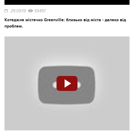
29.09.19
55451
Котеджне містечко Greenville: близько від міста - далеко від
проблем.