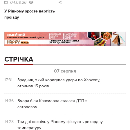
04.08.26
У Рівному зросте вартість
проїзду
СТРІЧКА
07 серпня
17:31
Зрадник, який коригував удари по Харкову,
отримав 15 років
14:36
Вчора біля Квасилова сталася ДТП з
автовозом
14:28
Три дні поспіль у Рівному фіксують рекордну
температуру