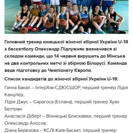
Головний тренер юнацької жіночої збірної України U-18
з баскетболу Олександр Підлужняк визначився зі
складом команди, що 14 червня вирушить до Мінська
на два контрольних матчі зі збірною Білорусі. Команда
веде підготовку до Чемпіонату Європи.
Список кандидатів до жіночої збірної України U-18:
Ганна Бакал – ІнтерХім-СДЮСШОР, перший тренер Лідія
Канцлер,
Лідія Джус – Сарагоса (Еспана), перший тренер Хуан
Белтран
Анастасія Діберт – Вінницькі Блискавки, перший тренер
Олександр Аносов,
Діана Березова – КСЛІ-Київ-Баскет, перший тренер