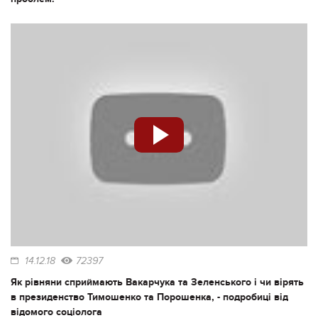
14.12.18
72397
Як рівняни сприймають Вакарчука та Зеленського і чи вірять
в президенство Тимошенко та Порошенка, - подробиці від
відомого соціолога