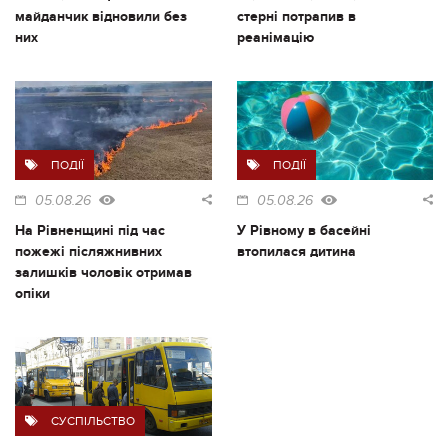
майданчик відновили без
стерні потрапив в
них
реанімацію
ПОДІЇ
ПОДІЇ
05.08.26
05.08.26
На Рівненщині під час
У Рівному в басейні
пожежі післяжнивних
втопилася дитина
залишків чоловік отримав
опіки
СУСПІЛЬСТВО