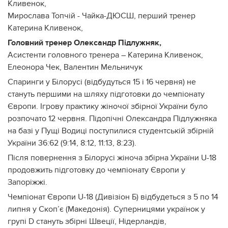
Кливенок,
Мирослава Топчій - Чайка-ДЮСШ, перший тренер
Катерина Кливенок,
Головний тренер Олександр Підлужняк,
Асистенти головного тренера – Катерина Кливенок,
Елеонора Чек, Валентин Мельничук
Спаринги у Білорусі (відбудуться 15 і 16 червня) не
стануть першими на шляху підготовки до чемпіонату
Європи. Ігрову практику жіночої збірної України було
розпочато 12 червня. Підопічні Олександра Підлужняка
на базі у Пущі Водиці поступилися студентській збірній
України 36:62 (9:14, 8:12, 11:13, 8:23).
Після повернення з Білорусі жіноча збірна України U-18
продовжить підготовку до чемпіонату Європи у
Запоріжжі.
Чемпіонат Європи U-18 (Дивізіон Б) відбудеться з 5 по 14
липня у Скоп’є (Македонія). Суперницями українок у
групі D стануть збірні Швеції, Нідерландів,