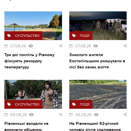
СУСПІЛЬСТВО
ПОДІЇ
07.08.26
07.08.26
Три дні поспіль у Рівному
Зниклого жителя
фіксують рекордну
Костопільщини розшукали в
температуру
лісі без ознак життя
СУСПІЛЬСТВО
ПОДІЇ
06.08.26
06.08.26
Рівненські вандали не
На Рівненщині 62-річний
виконали обіцянки:
чоловік після спалювання