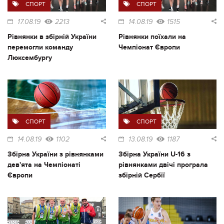
СПОРТ
СПОРТ
17.08.19
2213
14.08.19
1515
Рівнянки в збірній України
Рівнянки поїхали на
перемогли команду
Чемпіонат Європи
Люксембургу
СПОРТ
СПОРТ
14.08.19
1102
13.08.19
1187
Збірна України з рівнянками
Збірна України U-16 з
дев'ята на Чемпіонаті
рівнянками двічі програла
Європи
збірній Сербії