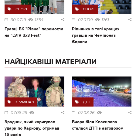
СПОРТ
СПОРТ
30.07.19
1354
07.07.19
1761
Гравці БК "Рівне" перемогли
Рівнянка в топі кращих
на "LVIV 3x3 Fest"
гравців на Чемпіонаті
Європи
НАЙЦІКАВІШІ МАТЕРІАЛИ
КРИМІНАЛ
ДТП
07.08.26
07.08.26
Зрадник, який коригував
Вчора біля Квасилова
удари по Харкову, отримав
сталася ДТП з автовозом
15 років