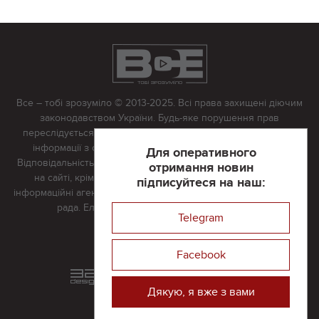
Все – тобі зрозуміло © 2013-2025. Всі права захищені діючим
законодавством України. Будь-яке порушення прав
переслідується в судовому порядку. Будь-яке відтворення
інформації з сайту тільки з письмово дозволу редакції.
Для оперативного
Відповідальність за достовірність усіх матеріалів, розміщених
отримання новин
на сайті, крім матеріалів, які містять посилання на інші
підписуйтеся на наш:
інформаційні агентства або інтернет-видання, несе редакційна
рада. Електронна пошта:
vserivne@gmail.com
Telegram
Реклама на сайті
Facebook
Розроблений та підтримується
в
компанії 32х32
Дякую, я вже з вами