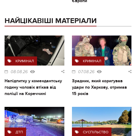
Європи
НАЙЦІКАВІШІ МАТЕРІАЛИ
КРИМІНАЛ
КРИМІНАЛ
08.08.26
07.08.26
Напідпитку у комендантську
Зрадник, який коригував
годину чоловік втікав від
удари по Харкову, отримав
поліції на Кореччині
15 років
ДТП
СУСПІЛЬСТВО