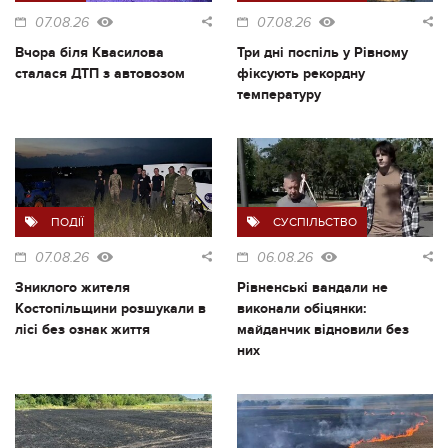
07.08.26
07.08.26
Вчора біля Квасилова
Три дні поспіль у Рівному
сталася ДТП з автовозом
фіксують рекордну
температуру
ПОДІЇ
СУСПІЛЬСТВО
07.08.26
06.08.26
Зниклого жителя
Рівненські вандали не
Костопільщини розшукали в
виконали обіцянки:
лісі без ознак життя
майданчик відновили без
них