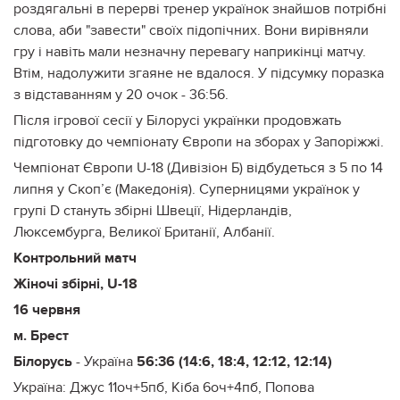
роздягальні в перерві тренер українок знайшов потрібні
слова, аби "завести" своїх підопічних. Вони вирівняли
гру і навіть мали незначну перевагу наприкінці матчу.
Втім, надолужити згаяне не вдалося. У підсумку поразка
з відставанням у 20 очок - 36:56.
Після ігрової сесії у Білорусі українки продовжать
підготовку до чемпіонату Європи на зборах у Запоріжжі.
Чемпіонат Європи U-18 (Дивізіон Б) відбудеться з 5 по 14
липня у Скоп’є (Македонія). Суперницями українок у
групі D стануть збірні Швеції, Нідерландів,
Люксембурга, Великої Британії, Албанії.
Контрольний матч
Жіночі збірні, U-18
16 червня
м. Брест
Білорусь
- Україна
56:36 (14:6, 18:4, 12:12, 12:14)
Україна: Джус 11оч+5пб, Кіба 6оч+4пб, Попова