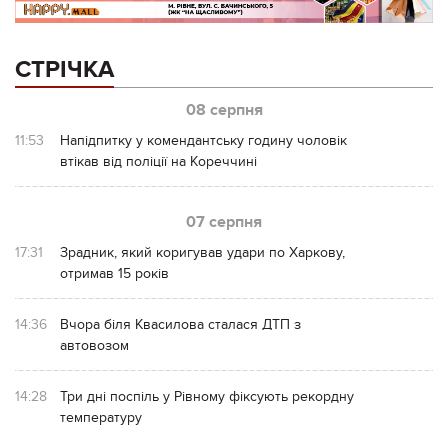
СТРІЧКА
08 серпня
11:53
Напідпитку у комендантську годину чоловік
втікав від поліції на Кореччині
07 серпня
17:31
Зрадник, який коригував удари по Харкову,
отримав 15 років
14:36
Вчора біля Квасилова сталася ДТП з
автовозом
14:28
Три дні поспіль у Рівному фіксують рекордну
температуру