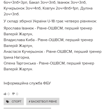
6оч+3пб+3рп, Бакал 3оч+3пб, Іванюк 3оч+3пб,
Кучкрьонок 3оч+4пб, Ковтун 2оч+8пб+1рп, Дуліна
2оч+3пб.
У складі збірної України U-18 грає четверо рівнянок:
Ярослава Іванюк - Рівне-ОШВСМ, перший тренер
Валерій Жартун,
Владислава Киба - Рівне-ОШВСМ, перший тренер
Валерій Жартун,
Анастасія Кучерьонок - Рівне-ОШВСМ, перший тренер
Ірина Нагорна,
Олена Таргонська - Рівне-ОШВСМ, перший тренер
Валерій Жартун.
Інформаційна служба ФБУ
0
0
СПОРТ
# БАСКЕТБОЛ РІВНЕ