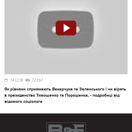
14.12.18
72397
Як рівняни сприймають Вакарчука та Зеленського і чи вірять
в президенство Тимошенко та Порошенка, - подробиці від
відомого соціолога