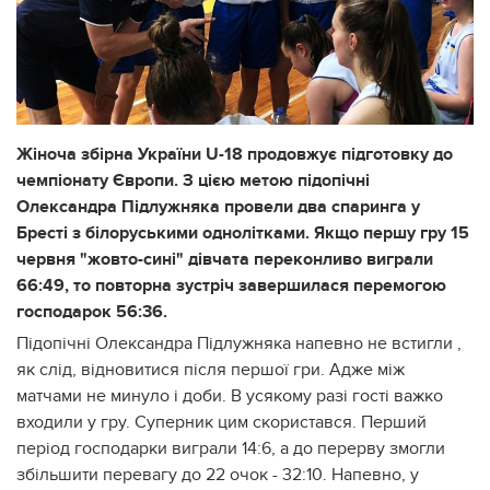
Жіноча збірна України U-18 продовжує підготовку до
чемпіонату Європи. З цією метою підопічні
Олександра Підлужняка провели два спаринга у
Бресті з білоруськими однолітками. Якщо першу гру 15
червня "жовто-сині" дівчата переконливо виграли
66:49, то повторна зустріч завершилася перемогою
господарок 56:36.
Підопічні Олександра Підлужняка напевно не встигли ,
як слід, відновитися після першої гри. Адже між
матчами не минуло і доби. В усякому разі гості важко
входили у гру. Суперник цим скористався. Перший
період господарки виграли 14:6, а до перерву змогли
збільшити перевагу до 22 очок - 32:10. Напевно, у