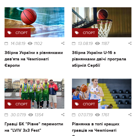
СПОРТ
СПОРТ
14.08.19
1102
13.08.19
1187
Збірна України з рівнянками
Збірна України U-16 з
дев'ята на Чемпіонаті
рівнянками двічі програла
Європи
збірній Сербії
СПОРТ
СПОРТ
30.07.19
1354
07.07.19
1761
Гравці БК "Рівне" перемогли
Рівнянка в топі кращих
на "LVIV 3x3 Fest"
гравців на Чемпіонаті