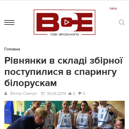
Головна
Рівнянки в складі збірної
поступилися в спарингу
білорускам
Віктор Самчук
0
0
19.06.2019