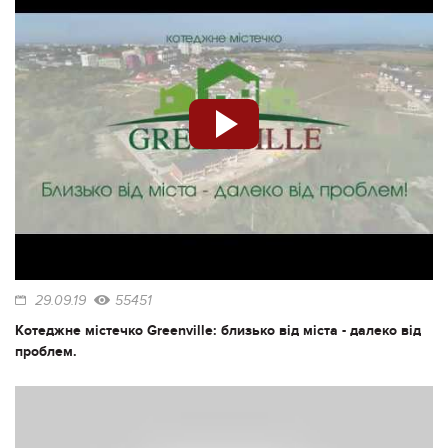
29.09.19
55451
Котеджне містечко Greenville: близько від міста - далеко від
проблем.